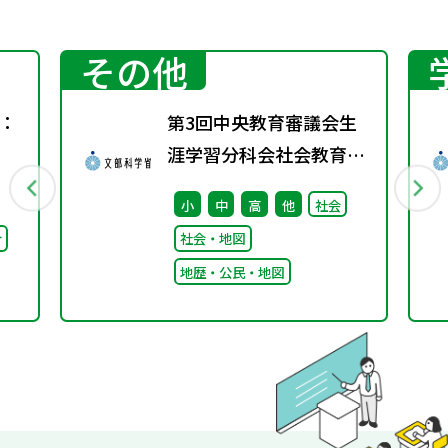
その他
：
第3回中央教育審議会生
涯学習分科会社会教育の
在り方に関する特別部会
小
中
高
他
社会
の配布資料を更新しまし
合
社会・地図
た
地歴・公民・地図