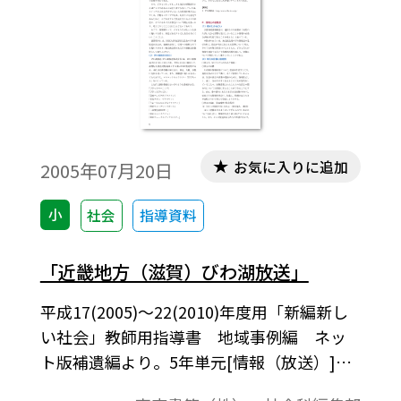
お気に入りに追加
2005年07月20日
小
社会
指導資料
「近畿地方（滋賀）びわ湖放送」
平成17(2005)～22(2010)年度用「新編新し
い社会」教師用指導書 地域事例編 ネッ
ト版補遺編より。5年単元[情報（放送）]地
域事例補遺版。「新編 新しい社会 教師