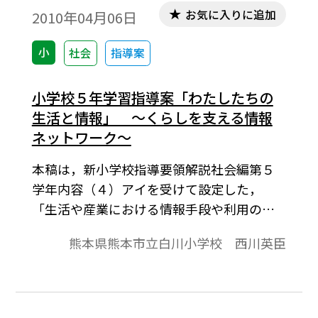
お気に入りに追加
2010年04月06日
小
社会
指導案
小学校５年学習指導案「わたしたちの
生活と情報」 ～くらしを支える情報
ネットワーク～
本稿は，新小学校指導要領解説社会編第５
学年内容（４）アイを受けて設定した，
「生活や産業における情報手段や利用の様
子を取り上げ，放送，新聞などの産業と国民
熊本県熊本市立白川小学校 西川英臣
生活とのかかわり」や「情報ネットワーク
の働きが公共サービスの向上のために利用
され，国民生活に様々な影響を及ぼしてい
ること」を調査したり，資料を活用したり