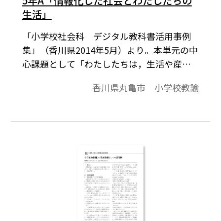
5年A「情報化した社会とわたしたちの
生活」
「小学校社会科 デジタル教科書活用事例
集」（香川県2014年5月）より。本単元の中
心課題として「わたしたちは，生活や産業
の中で情報を有効に活用しているが，自分
香川県丸亀市 小学校教諭
や他人にとって不利益にならないよう，情報
を発信する側，受け取る側，それぞれ情報
の有効な活用が大切である。」を設定し
た。Ａ： 一般的な授業例に基づいて指導
用デジタル教科書の基礎・基本を大切にし
た活用事例