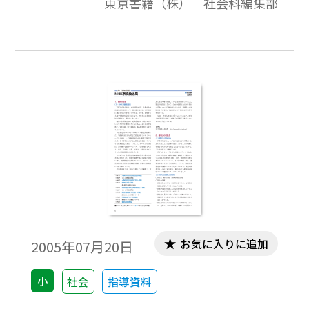
東京書籍（株） 社会科編集部
用指導書 地域事例編」は，5･6年の内容に
該当する地域事例を収集し，単元ごとに，
全国各地の代表的な地域事例の概要と教材
としての意義，指導上の留意点等をまとめ
ています。ここでは，その「ネット版補遺
編」として，指導書本編には掲載できなか
った全国各地の優れた地域事例を本編と同
じ形式で紹介します。
お気に入りに追加
2005年07月20日
小
社会
指導資料