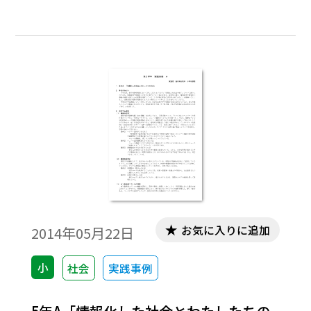
者用デジタル教科書を活用し，気付いたこ
とを書き込んだり，重要なところに線を引
いたりして，放送局の工夫や努力などにつ
いて学習してきた。本稿では，その後の新
聞社についての学習と，放送局と新聞社と
の共通点や相違点を比較する学習に，学習
者用デジタル教科書を活用した実践につい
て報告する。
お気に入りに追加
2014年05月22日
小
社会
実践事例