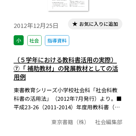
お気に入りに追加
2012年12月25日
小
社会
指導資料
（５学年における教科書活用の実際）
⑦「 補助教材」の発展教材としての活
用例
東書教育シリーズ小学校社会科「社会科教
科書の活用法」（2012年7月発行）より。■
平成23-26（2011-2014）年度用教科書（5
年下） p.80～81「未来への思いを伝える」
東京書籍（株） 社会編集部
に対応。新聞社が読者や社会の求める情報
を発信する様子について調べ，新聞社が社