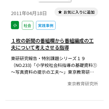
お気に入りに追加
2011年04月18日
小
社会
実践事例
１枚の新聞の番組欄から番組編成の工
夫について考えさせる指導
東研研究報告・特別課題シリーズ１９
（NO.233)「小学校社会科指導の基礎資料①
～写真資料の提示の工夫～」東京教育研究
所2011年4月発行より。本小単元では，テレ
東京教育研究所
ビ局がどのように情報をわたしたちのもと
に送っているのかを調べ，情報を発信する
側の工夫について考える学習を進めてい
く。