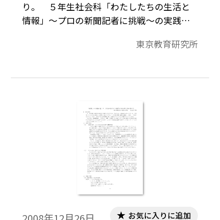
り。 ５年生社会科「わたしたちの生活と
情報」～プロの新聞記者に挑戦～の実践か
ら（本文より）子どもたちは，プロと一緒
東京教育研究所
に取材し，互いに記事を作った。話題を，
「プロ記者が書いていないことを，記事に
書くべきか？」に絞って子ども同士で検討
し，それを新聞記者にぶつけた。プロ記者
との真剣勝負である。子どもをプロとのガ
チンコ勝負に追い詰めたことで，子どもの
本気を引き出した。
お気に入りに追加
2008年12月26日