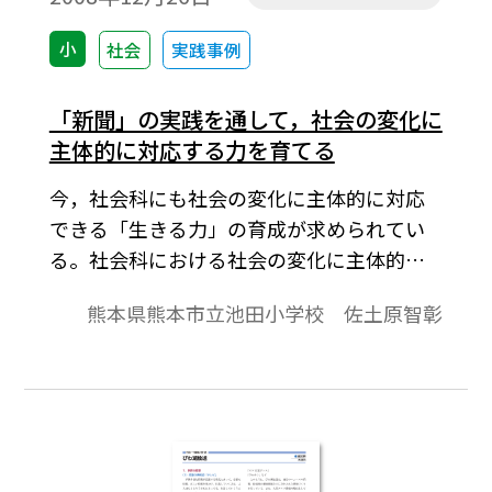
小
社会
実践事例
「新聞」の実践を通して，社会の変化に
主体的に対応する力を育てる
今，社会科にも社会の変化に主体的に対応
できる「生きる力」の育成が求められてい
る。社会科における社会の変化に主体的に
対応する力とは，社会的事象の意味を理解
熊本県熊本市立池田小学校 佐土原智彰
し，思考し，判断する力のことであり，変
化する社会的事象に対して現在の子どもの
力で判断を行うことである。