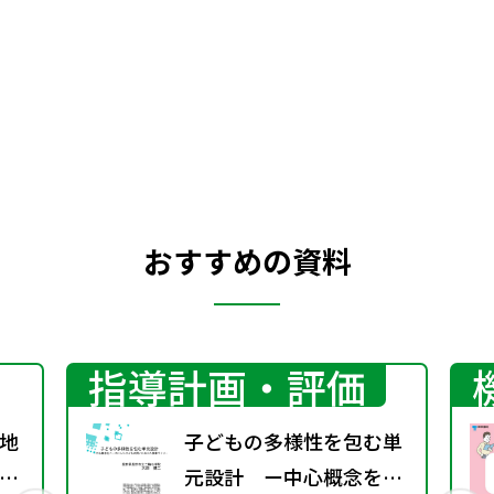
り，社屋全体が新聞博物館と考えることも
できる。情報単元というと，教材として放
送局が取り上げられる場合が多いのだが，
ここでは新聞社に置き換えた情報単元を紹
介したい。
おすすめの資料
指導計画・評価
地
子どもの多様性を包む単
グ
元設計 ー中心概念をベ