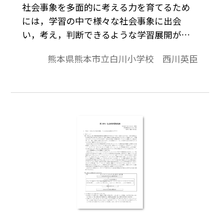
社会事象を多面的に考える力を育てるため
には，学習の中で様々な社会事象に出会
い，考え，判断できるような学習展開が必
要となる。本稿は，そのために多段階の問
熊本県熊本市立白川小学校 西川英臣
題解決学習（問題転化学習）に取り組んだ
実践の報告である。