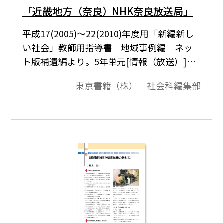
「近畿地方（奈良）NHK奈良放送局」
平成17(2005)～22(2010)年度用「新編新し
い社会」教師用指導書 地域事例編 ネッ
ト版補遺編より。5年単元[情報（放送）]地
域事例補遺版。「新編 新しい社会 教師
東京書籍（株） 社会科編集部
用指導書 地域事例編」は，5･6年の内容に
該当する地域事例を収集し，単元ごとに，
全国各地の代表的な地域事例の概要と教材
としての意義，指導上の留意点等をまとめ
ています。ここでは，その「ネット版補遺
編」として，指導書本編には掲載できなか
った全国各地の優れた地域事例を本編と同
じ形式で紹介します。