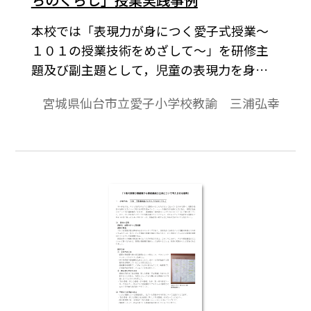
本校では「表現力が身につく愛子式授業～
１０１の授業技術をめざして～」を研修主
題及び副主題として，児童の表現力を身に
つけさせるために教師の授業技術を高める
宮城県仙台市立愛子小学校教諭 三浦弘幸
ことを目標として取り組んで来ている。ICT
活用はそうした授業技術の一つと考え，す
べての教師が日常的に活用している。本稿
はその授業実践事例の一つである。