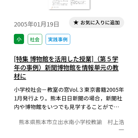
お気に入りに追加
2005年01月19日
小
社会
実践事例
[特集 博物館を活用した授業]（第５学
年の事例）新聞博物館を情報単元の教
材に
小学校社会－教室の窓Vol.３東京書籍2005年
1月発行より。熊本日日新聞の場合，新聞社
内や博物館をいつでも見学することができ
る。この一社を見学することで，新聞製作
熊本県熊本市立出水南小学校教諭 村上浩
の現在と過去，情報や情報伝達方法の変遷
一
などを学習することが可能となる。つま