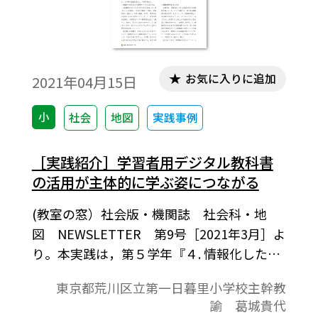
お気に入りに追加
2021年04月15日
小
社会
地図
実践事例
［実践紹介］学習者用デジタル教科書
の活用が主体的に学ぶ姿につながる
(教室の窓）社会版・機関誌 社会科・地
図 NEWSLETTER 第9号［2021年3月］よ
り。本実践は，第５学年『４. 情報化した社
会と産業の発展』の小単元「情報産業とわ
東京都荒川区立第一日暮里小学校主幹教
たしたちのくらし」で行った。小単元の始
諭 葛城貴代
めのニュース番組の学習から，児童は学習