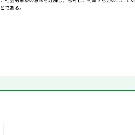
，社会的事象の意味を理解し，思考し，判断する力のことであ
とである。