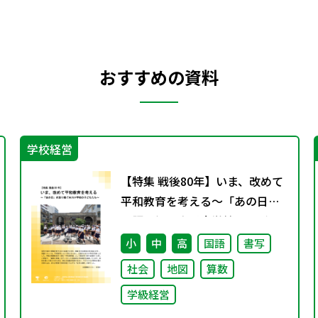
おすすめの資料
学校経営
【特集 戦後80年】いま、改めて
平和教育を考える〜「あの日」
を語り継ぐ本川小学校の子ども
たち〜
小
中
高
国語
書写
社会
地図
算数
学級経営