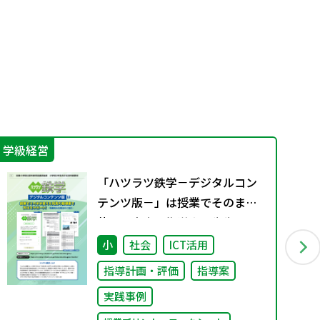
学級経営
学
「ハツラツ鉄学－デジタルコン
テンツ版－」は授業でそのまま
使える充実の指導案で先生をサ
ポート！～効果的な活用法のご
小
社会
ICT活用
紹介～
指導計画・評価
指導案
実践事例