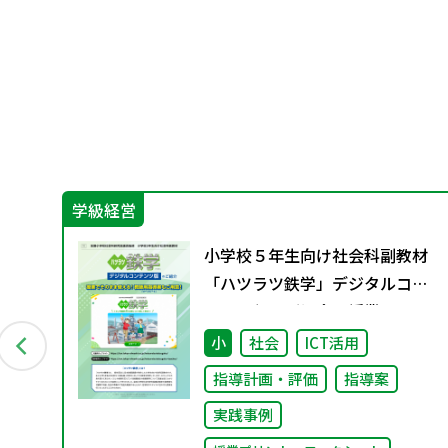
学級経営
い
小学校５年生向け社会科副教材
科授
「ハツラツ鉄学」デジタルコン
テンツ版のご紹介～授業でその
まま使える指導案やワークシー
小
社会
ICT活用
トをご用意～
指導計画・評価
指導案
実践事例