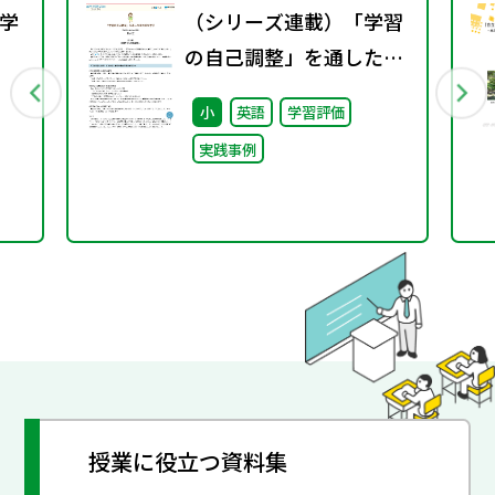
学
（シリーズ連載）「学習
の自己調整」を通した主
行
体的な学び 【第5回】
小
英語
学習評価
見取りからの指導改善
実践事例
授業に役立つ資料集