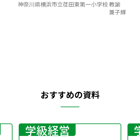
神奈川県横浜市立荏田東第一小学校 教諭
らない自分を紹介しよう！ 既習表現を活
兼子輝
用しながら、聞き手に知ってほしい自分の
ことについて伝えることができる。自身の
伝えたい内容に必要な語彙や表現を用いて
話すことができる。
おすすめの資料
学級経営