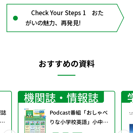
Check Your Steps 1 おた
がいの魅力、再発見!
おすすめの資料
機関誌・情報誌
報誌
Podcast番組「おしゃべ
3号
りな小学校英語」小中接
続エピソード配信のお知