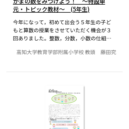
かまの数をみつけよう！ ～特設単
元・トピック教材～ (5年生)
今年になって，初めて出会う５年生の子ど
もと算数の授業をさせていただく機会が３
回ありました。整数，分数，小数の仕組み
や四則計算についての学習を深めてきてい
高知大学教育学部附属小学校 教頭 藤田究
る子どもです。今回は，子どもと楽しみなが
ら数に親しむことのできる算数をしたいと
いう思いで授業案をつくってみました。