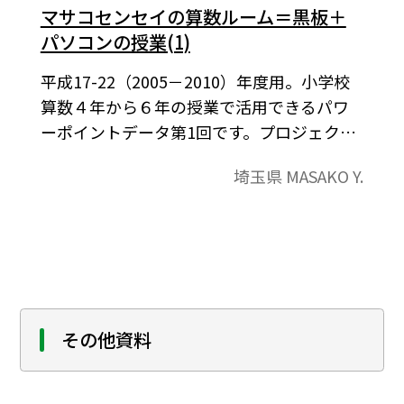
マサコセンセイの算数ルーム＝黒板＋
パソコンの授業(1)
平成17-22（2005－2010）年度用。小学校
算数４年から６年の授業で活用できるパワ
ーポイントデータ第1回です。プロジェクタ
ーで黒板に映写してご利用いただけるよう
埼玉県 MASAKO Y.
になっています。目次・パワーポイントデー
タおよび提示用資料などの構成になってい
ます。
その他資料