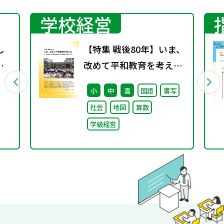
学校経営
し
【特集 戦後80年】いま、
方
改めて平和教育を考え
る〜「あの日」を語り継
小
中
高
国語
書写
ぐ本川小学校の子どもた
社会
地図
算数
ち〜
学級経営