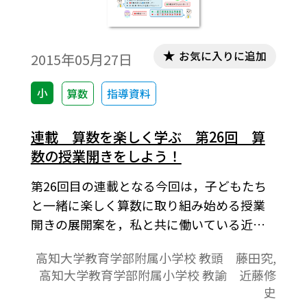
お気に入りに追加
2015年05月27日
小
算数
指導資料
連載 算数を楽しく学ぶ 第26回 算
数の授業開きをしよう！
第26回目の連載となる今回は，子どもたち
と一緒に楽しく算数に取り組み始める授業
開きの展開案を，私と共に働いている近藤
先生とで，高学年と低学年の２つご紹介し
高知大学教育学部附属小学校 教頭 藤田究,
ます。
高知大学教育学部附属小学校 教諭 近藤修
史