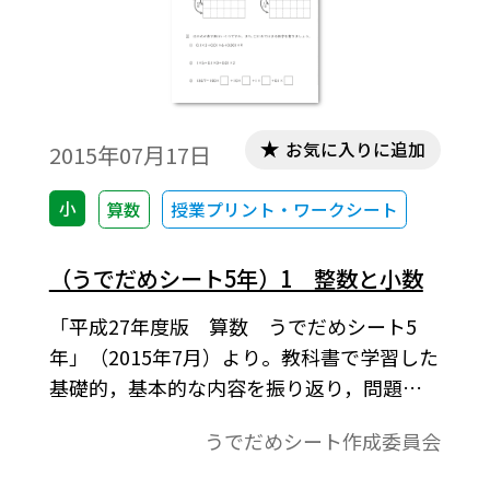
お気に入りに追加
2015年07月17日
小
算数
授業プリント・ワークシート
（うでだめシート5年）1 整数と小数
「平成27年度版 算数 うでだめシート5
年」（2015年7月）より。教科書で学習した
基礎的，基本的な内容を振り返り，問題場
面で活用するワークシートです。本シートは
うでだめシート作成委員会
A4判となっております。B4（122%）に拡大
してお使いください。［平成27-30（2015-