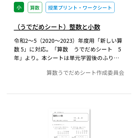
小
算数
授業プリント・ワークシート
（うでだめシート）整数と小数
令和2～5（2020～2023）年度用「新しい算
数 5」に対応。「算数 うでだめシート 5
年」より。本シートは単元学習後のふり返
り用のワークシートとして作成し ていま
算数うでだめシート作成委員会
す。テスト用に作成したものではないため，
配点や所要時間などについては特に設定し
ておりません。各単元の大切にすべきポイ
ントをおさえて，数学的な見方・考え方を
働かせながら活用するワークシートになっ
ています。なお，単元のページ構成は，問題
のページ＋解答例のページになっています。