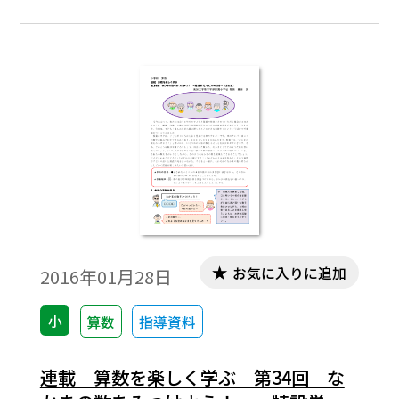
ロローグに「オープニングムービー」をご
用意しています。オープニングムービーで
は、5円玉の重さを上皿天秤と分銅を使って
はかってみるという場面を取り上げます。5
円玉の重さ3.75gを、1g、0.1g、0.01gの分
銅で表したり、分銅の組み合わせを変えて
も3.75gになることを示したりして、小数の
仕組みへの関心を高めることを意図してい
ます。
お気に入りに追加
2016年01月28日
小
算数
指導資料
連載 算数を楽しく学ぶ 第34回 な