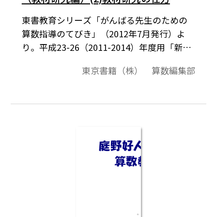
東書教育シリーズ「がんばる先生のための
算数指導のてびき」（2012年7月発行）よ
り。平成23-26（2011-2014）年度用「新し
い算数」に対応。教材研究を行うときに
東京書籍（株） 算数編集部
は，その単元を教えるにあたり，教師が自
分にとっての課題が何なのかを，はっきり
させる必要があります。