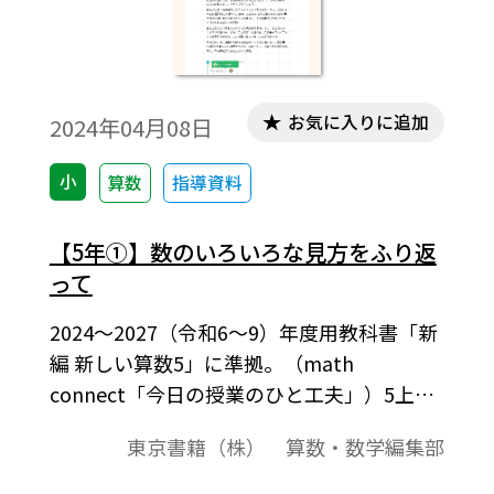
お気に入りに追加
2024年04月08日
小
算数
指導資料
【5年①】数のいろいろな見方をふり返
って
2024～2027（令和6～9）年度用教科書「新
編 新しい算数5」に準拠。（math
connect「今日の授業のひと工夫」）5上p.8
では、5円玉の重さ3.75gの「3.75」という
東京書籍（株） 算数・数学編集部
数がどんな数であるかを、小数の仕組みを
意識しながら考えます。本単元では、単元プ