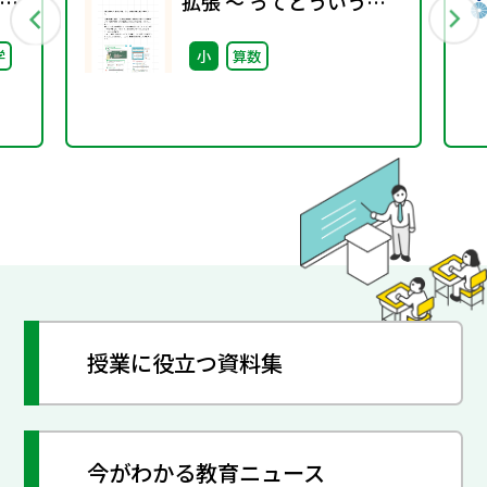
拡張 ～ ってどういう意
味？～
学
小
算数
授業に役立つ資料集
今がわかる教育ニュース