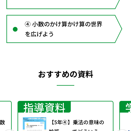
④ 小数のかけ算かけ算の世界
を広げよう
おすすめの資料
指導資料
数
【5年④】乗法の意味の