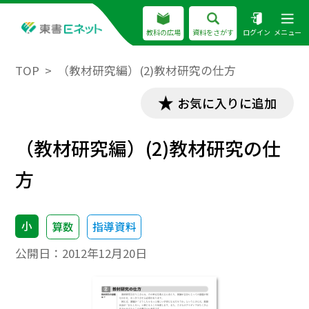
教科の広場
資料をさがす
ログイン
メニュー
TOP
（教材研究編）(2)教材研究の仕方
お気に入りに追加
（教材研究編）(2)教材研究の仕
方
小
算数
指導資料
公開日：
2012年12月20日