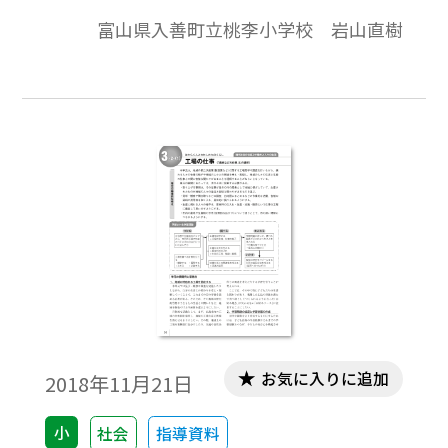
（様相）をしっかりと捉え、対話を通して
富山県入善町立桃李小学校 岩山直樹
「深い学び」へとつなげていく実践を紹介
します。
お気に入りに追加
2018年11月21日
小
社会
指導資料