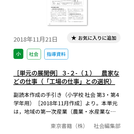
お気に入りに追加
2018年11月21日
小
社会
指導資料
［単元の展開例］３-２-（１） 農家な
どの仕事（「工場の仕事」との選択）
副読本作成の手引き（小学校 社会 第3・第4
学年用）［2018年11月作成］より。本単元
は，地域の第一次産業（農業・水産業な
ど）に関する見学や調査を行いながら， 携
東京書籍（株） 社会編集部
わる人々の仕事の様子や地域の人々との関