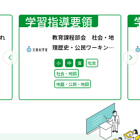
学習指導要領
れ
教育課程部会 社会・地
理歴史・公民ワーキング
（第1回） 配付資料
小
中
高
社会
社会・地図
地歴・公民・地図