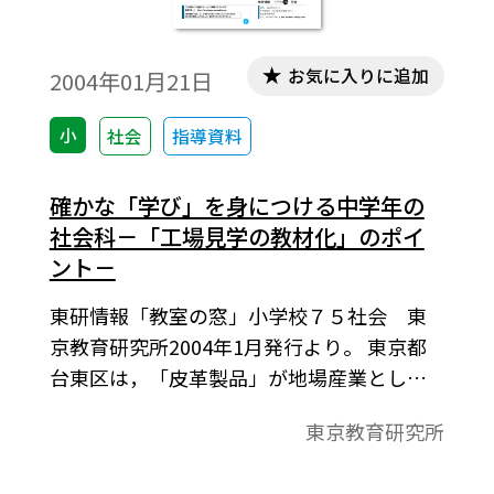
お気に入りに追加
2004年01月21日
小
社会
指導資料
確かな「学び」を身につける中学年の
社会科－「工場見学の教材化」のポイ
ント－
東研情報「教室の窓」小学校７５社会 東
京教育研究所2004年1月発行より。 東京都
台東区は，「皮革製品」が地場産業として
発展しており，区内の製造業の中核をなし
東京教育研究所
ている。特に靴生産は，花川戸一帯には卸
問屋が軒を連ねており，東浅草周辺は靴の