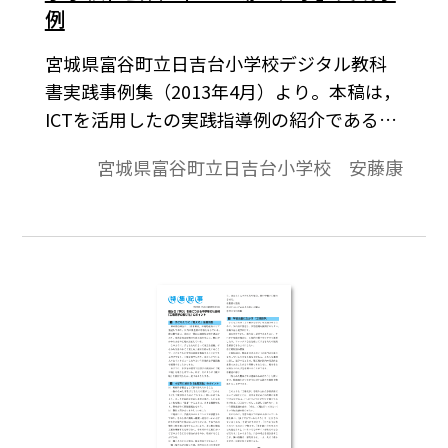
例
宮城県富谷町立日吉台小学校デジタル教科
書実践事例集（2013年4月）より。本稿は，
ICTを活用したの実践指導例の紹介である。
品地域でつくられている品物(笹かまぼこ)を
宮城県富谷町立日吉台小学校 安藤康
手がかりにして，地域にある工場に興味・
関心をもち，工場で働く人の仕事について
調べる計画を立てる。