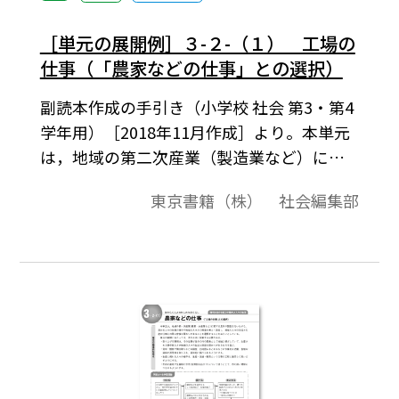
［単元の展開例］３-２-（１） 工場の
仕事（「農家などの仕事」との選択）
副読本作成の手引き（小学校 社会 第3・第4
学年用）［2018年11月作成］より。本単元
は，地域の第二次産業（製造業など）に関
する工場見学や調査を行いながら，携 わる
東京書籍（株） 社会編集部
人々の仕事の様子や地域の人々との関連を
考え・表現し，地域の人々の生活と生産 の
仕事との間に密接な関わりがあることを理
解することがねらいとなっている。