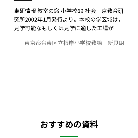
東研情報 教室の窓 小学校69 社会 京教育研
究所2002年1月発行より。本校の学区域は，
見学可能なもしくは見学に適した工場が少
ない。代わりに，商店や商店街には恵まれ
東京都台東区立根岸小学校教諭 新貝朗
ている。新学習指導要領の趣旨に添えば，
商店のみでも十分可能な地域である。しか
し，上記のねらいから，20時間を「商店」
に，８時間を「工場」にというように軽重
をかけて実践をした。
おすすめの資料