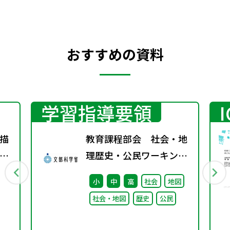
おすすめの資料
学習指導要領
描
教育課程部会 社会・地
－
理歴史・公民ワーキング
扉
（第4回） 配付資料
小
中
高
社会
地図
社会・地図
歴史
公民