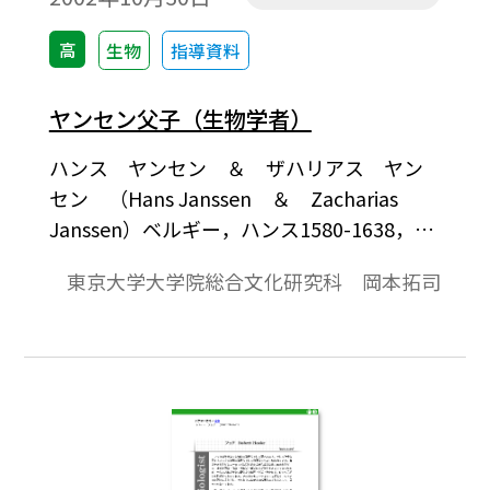
高
生物
指導資料
ヤンセン父子（生物学者）
ハンス ヤンセン ＆ ザハリアス ヤン
セン （Hans Janssen ＆ Zacharias
Janssen）ベルギー，ハンス1580-1638，ヤ
ンセン1588-1628科学者人物誌―生物顕微鏡
東京大学大学院総合文化研究科 岡本拓司
による研究が成果を産み出し始めるのは17
世紀の半ば過ぎのことである。しかし現在
の光学顕微鏡の基となったものは，その半
世紀前の1590年から1609年の間にオランダ
のミッデルビュルトでつくられた，と考え
られている。ここまでは確かなのだが，い
ったい，だれがという点になると一致が得