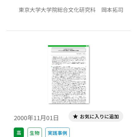
ィルヒョウはバルト海沿岸のシフェルバイ
東京大学大学院総合文化研究科 岡本拓司
ン（現ポーランド・スウィドウィン）とい
う小さな町で，農家の子として生まれた。
主にベルリンを舞台に医学，人類学，政治
にわたる広い範囲で活動したが，とりわけ
その名は近代病理学の建設者として医学・
生物学史に刻み込まれている。
お気に入りに追加
2000年11月01日
高
生物
実践事例