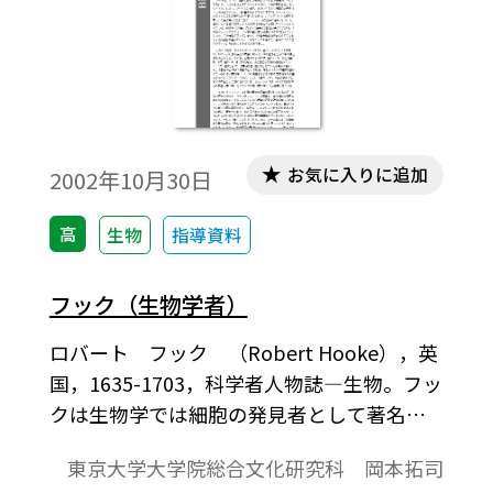
られていない。顕微鏡の歴史を述べた本で
は，その市の3人の眼鏡屋の名前が挙げられ
ている。ハンス・リッペルスハイとハンス
およびザハリアスのヤンセン父子である。
このうちリッペルスハイが顕微鏡を製作し
たという明確な証拠はなく，むしろ望遠鏡
お気に入りに追加
2002年10月30日
を製作した人物と考えられている。他方，
ヤンセン父子については，彼らが顕微鏡を
高
生物
指導資料
製作したという証言がある。
フック（生物学者）
ロバート フック （Robert Hooke），英
国，1635-1703，科学者人物誌―生物。フッ
クは生物学では細胞の発見者として著名で
ある。そして弾性に関するフックの法則の
東京大学大学院総合文化研究科 岡本拓司
発見者として物理学でもよく知られてい