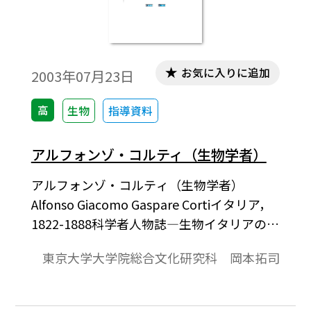
お気に入りに追加
2003年07月23日
高
生物
指導資料
アルフォンゾ・コルティ（生物学者）
アルフォンゾ・コルティ（生物学者）
Alfonso Giacomo Gaspare Cortiイタリア，
1822-1888科学者人物誌―生物イタリアの顕
微鏡解剖学者．イタリアのロンバルディア
東京大学大学院総合文化研究科 岡本拓司
地方ガンバラナに領地を持つ貴族コルティ
侯爵家の出。10年あまりの学術生活で全て
の業績を行った。1841年-1845年にパヴィア