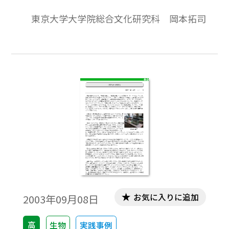
ア領だったワルシャワにドイツ系商人の長
東京大学大学院総合文化研究科 岡本拓司
男として生まれる。1862年にパリのソルボ
ンヌで２年間学び，ボン大学で植物学の研
究を行い，顕微鏡を使う技術を習得した。
そして，イェナ大学のナタナエル・プリン
クスハイム(Nathanael Pringsheim)と親交
を結び，その助手としてイェナ大学に行っ
た。そこでエルンスト・ヘッケルに影響を
受け，進化論者となった。1866年にイェナ
大学で哲学博士号を取得，1869年プリンク
スハイムの退官によってイェナ大学の員外
教授となり，1871年には正教授となった。
1881年にはボン大学の正教授となり，ポペ
ルスドルフ城にあった植物学研究所で植物
お気に入りに追加
2003年09月08日
細胞学の研究を続け，1912年に亡くなるま
でその職に留まった。1891年から1892年に
高
生物
実践事例