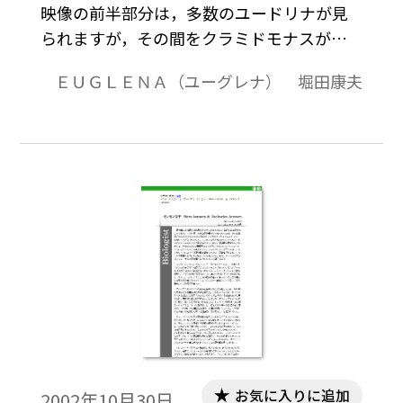
映像の前半部分は，多数のユードリナが見
られますが，その間をクラミドモナスがす
ばやく動いている様子も見られます。また，
ＥＵＧＬＥＮＡ（ユーグレナ） 堀田康夫
パンドリナも見られます。後半は，ユードリ
ナのアップ映像になります。撮影：堀田康
夫。「高校理科デジタルコンテンツDVD-
ROM」より。
お気に入りに追加
2002年10月30日