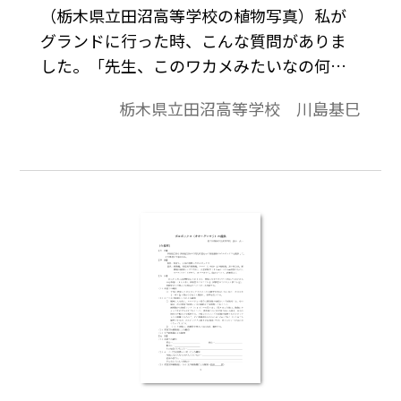
（栃木県立田沼高等学校の植物写真）私が
グランドに行った時、こんな質問がありま
した。「先生、このワカメみたいなの何で
すか。」先生方からも尋ねられました。答
栃木県立田沼高等学校 川島基巳
を先に書きます。この物体はイシクラゲとい
い、原核生物の一種で、藍(ラン)藻類のネン
ジュモ属というグループにも分類される生
物です。