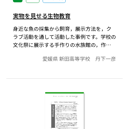
かけてボン大学の総長にもなった。
実物を見せる生物教育
身近な魚の採集から飼育，展示方法を，ク
ラブ活動を通して活動した事例です。学校の
文化祭に展示する手作りの水族館の，作り
方，苦労した点など，最近の都市化による
愛媛県 新田高等学校 丹下一彦
環境汚染，生徒の唖然とされる行動などが
記録されています。