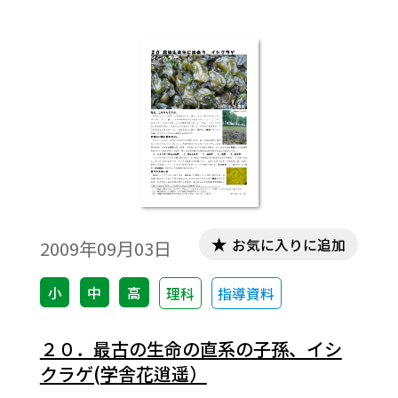
お気に入りに追加
2009年09月03日
小
中
高
理科
指導資料
２０．最古の生命の直系の子孫、イシ
クラゲ(学舎花逍遥）