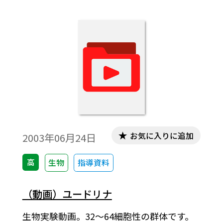
大学で医学を学び，家族の反対を押し切っ
てさらにウィーン大学に遊学。1847年にそ
こで医学博士号を取得した。1849年からコ
ルティはスイスのベルン大学で，生理学者
グスタフ・ガブリエル・ファレンティンと
共に顕微鏡を使った研究を始めた。
お気に入りに追加
2003年06月24日
高
生物
指導資料
（動画）ユードリナ
生物実験動画。32～64細胞性の群体です。