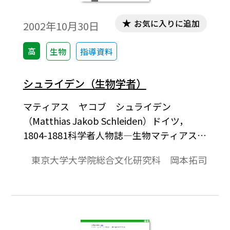
お気に入りに追加
2002年10月30日
高
生物
指導資料
シュライデン（生物学者）
マティアス ヤコブ シュライデン
（Matthias Jakob Schleiden）ドイツ，
1804-1881科学者人物誌―生物マティアス・
ヤコブ・シュライデンは1804年4月北ドイツ
東京大学大学院総合文化研究科 岡本拓司
の都ハンブルクで生まれた。父は医師で家
庭環境は恵まれていた。大学で法律学を学
び，ハンブルクで弁護士を開業したが，こ
の職業は彼に適していなかった。そのいき
さつは定かでないが，このころ彼は自らの