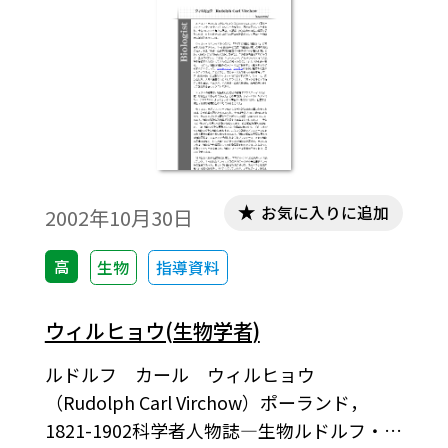
命を断とうとしたことがあったといわれて
いる。まもなく弁護士を辞め，ゲッチンゲ
ン大学に進んで医学を学び再起をはかっ
た。1833年，29歳のとき医師の資格を得
た。しかし彼は医師にならなかった。
お気に入りに追加
2002年10月30日
高
生物
指導資料
ウィルヒョウ(生物学者)
ルドルフ カール ウィルヒョウ
（Rudolph Carl Virchow）ポーランド，
1821-1902科学者人物誌―生物ルドルフ・ウ