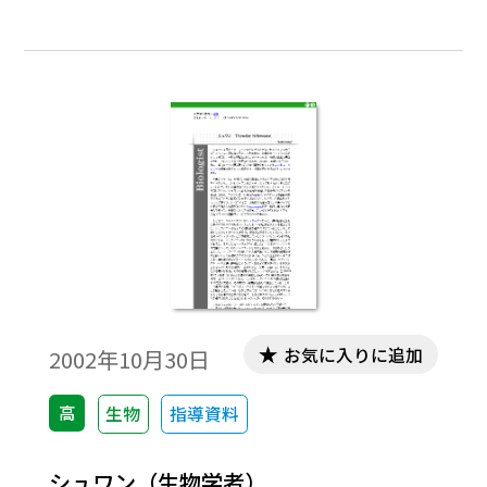
る。彼が生きた時代はヨーロッパに近代的
な自然科学が定着し始めた時代で，まだ物
理学・化学・生物学・地学などが分化する
以前であったため，一人の人物が天文の研
究から物理・化学・生物など，何でも手が
けた時代だったのである。その中でもフッ
クはとくに幅広く，いろいろな研究に手を
下し，それなりに価値ある成果をあげた人
として，目立った存在である。
お気に入りに追加
2002年10月30日
高
生物
指導資料
シュワン（生物学者）