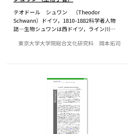
テオドール シュワン （Theodor
Schwann）ドイツ，1810-1882科学者人物
誌―生物シュワンは西ドイツ，ライン川を
はさんだデュッセルドルフの対岸の町ノイ
東京大学大学院総合文化研究科 岡本拓司
スに，書籍商の子として生まれた。敬虔な
カトリックの信者として成長し，一時は聖
職に就くことを志したが，教師の影響で医
学に転じ，ベルリン大学で生理学を学ん
だ。1834年，24歳で卒業とともに，当時の
ドイツ医学界で絶大な影響力をもっていた
ヨハネス・ミュラーの解剖の助手として採
用され，活発な研究生活に進むことができ
た。