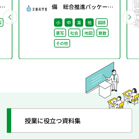
備 総合推進パッケー
継
ジ」取りまとめ
写
小
中
高
他
国語
た
書写
社会
地図
算数
その他
授業に役立つ資料集