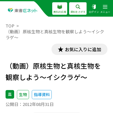
教科の広場
資料をさがす
ログイン
メニュー
TOP
（動画）原核生物と真核生物を観察しよう～イシク
ラゲ～
お気に入りに追加
（動画）原核生物と真核生物を
観察しよう～イシクラゲ～
高
生物
指導資料
公開日：
2012年08月31日