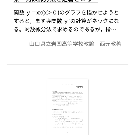
関数 ｙ＝xx(x＞０)のグラフを描かせようと
すると，まず導関数 ｙ’の計算がネックにな
る。対数微分法で求めるのであるが，指数
関数の導関数や実数乗の導関数との混同が
山口県立岩国高等学校教諭 西元教善
見受けられることがある。本稿では，対数
微分法の定着をめざしてｙ＝(sinX)sinx，ｙ
＝(cosX)cosx，ｙ＝(sinX)cosx，ｙ＝
(cosX)sinxの導関数およびそのグラフについ
て考察する。※文中の数式は，「Tosho数式
エディタ」で作成されています。ワード文書
で数式を正しく表示するためには，「Tosho
数式エディタ」が導入されていることが必
要です。無償ダウンロードはこちら→無償ダ
ウンロードのご案内