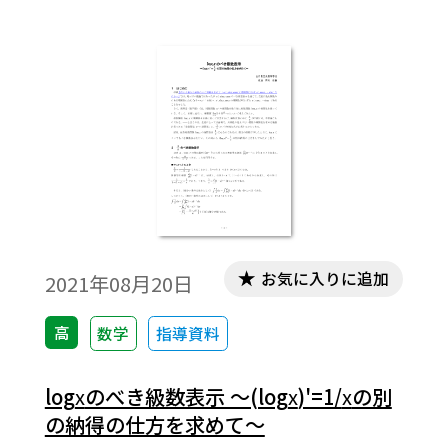
加させるような指導が求められるのではな
いか。本稿では導関数を題材に、単なる公
式記憶にならないための視覚的説明をご提
案したい。※文中の数式は、「Tosho数式エ
ディタ」で作成されています。ワード文書で
数式を正しく表示するためには、「Tosho数
式エディタ」が導入されていることが必要
です。会員向け無償ダウンロードはこちら
お気に入りに追加
2021年08月20日
高
数学
指導資料
log
x
のべき級数表示 ～(log
x
)'=1/
x
の別
の納得の仕方を求めて～