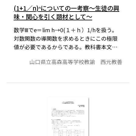
(1+1／n)ⁿについての一考察～生徒の興
味・関心を引く題材として～
数学Ⅲでe＝lim h→0(１＋ｈ）1/hを扱う。
対数関数の導関数を求めるときにこの極限
値が必要であるからである。教科書本文で
はe＝lim n→∞(１＋１/n）nということには
山口県立高森高等学校教諭 西元教善
触れていないが，h→0とするときの(１＋
ｈ）1/hのようすを見るために，hの値を
１，0.1, 0.01，0.001，0.0001，0.00001とす
るときの(１＋ｈ）1/hの値が表にしてあり，
h→0 のとき(１＋ｈ）1/hが 2.718……に近
づくことが実感されるようにしてある。ｎ
→∞のとき極限値がeである数列 ｛（１＋
１/n）n｝について，教科書では触れられる
機会が少ないので，本稿で考察してみた