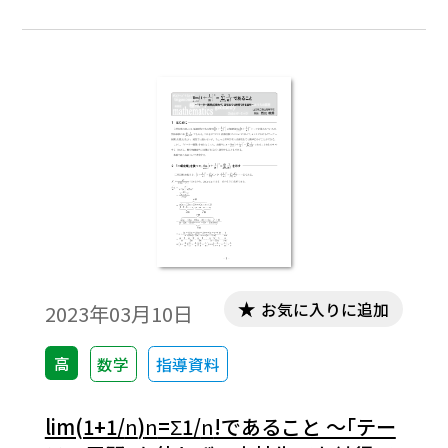
を正しく表示するためには、「Tosho数式エ
ディタ」が導入されていることが必要です。
会員向け無償ダウンロードはこちら
お気に入りに追加
2023年03月10日
高
数学
指導資料
lim(1+1/
n
)
n
=Σ1/
n
!であること ～｢テー