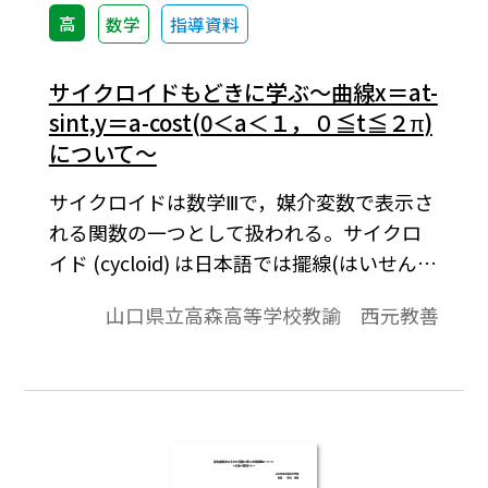
高
数学
指導資料
サイクロイドもどきに学ぶ～曲線x＝at-
sint,y＝a-cost(0＜a＜１，０≦t≦２π)
について～
サイクロイドは数学Ⅲで，媒介変数で表示さ
れる関数の一つとして扱われる。サイクロ
イド (cycloid) は日本語では擺線(はいせん)
と訳されていて，擺には振子の意味があ
山口県立高森高等学校教諭 西元教善
る。また，サイクロイド (cycloid) はcycle +
oidでlike a circleの意味を持つ。-oidは…の
ようなものという接尾辞である。Circleには
「円」「周期」「循環」などの意味があ
る。さて，サイクロイドは媒介変数のまま
で曲線の方程式が表示され，媒介変数を介