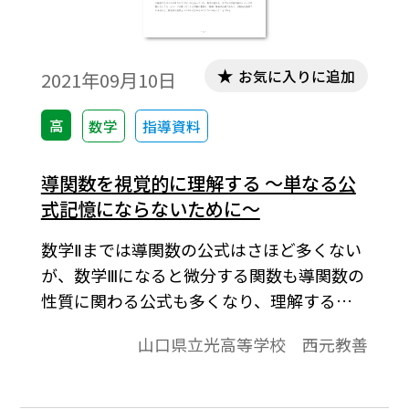
お気に入りに追加
2021年09月10日
高
数学
指導資料
導関数を視覚的に理解する ～単なる公
式記憶にならないために～
数学Ⅱまでは導関数の公式はさほど多くない
が、数学Ⅲになると微分する関数も導関数の
性質に関わる公式も多くなり、理解するこ
とも覚えることさえも十分にできない生徒
山口県立光高等学校 西元教善
が出てくる。そのようなとき、我々教員に
は式ばかりの説明＝左脳ばかり使わせるの
ではなく、イメージを司る右脳にも理解参