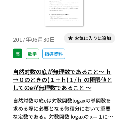
無償ダウンロードはこちら→無償ダウンロ
ードのご案内
お気に入りに追加
2017年06月30日
高
数学
指導資料
自然対数の底が無理数であること～ ｈ
→０のときの(１＋ｈ)
１/ｈ
の極限値と
してのeが無理数であること ～
自然対数の底eは対数関数logaxの導関数を
求める際に必要となる微積分において重要
な定数である。対数関数 logaxの x＝１にお
ける微分係数を求めるとき，極限値