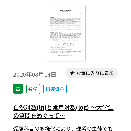
て、本稿では高い立場での説明が納得のい
く理解になる例を，導関数において考察し
たい。※文中の数式は、「Tosho数式エディ
タ」で作成されています。ワード文書で数式
を正しく表示するためには、「Tosho数式エ
ディタ」が導入されていることが必要です。
会員向け無償ダウンロードはこちら
お気に入りに追加
2020年08月14日
高
数学
指導資料
自然対数(ln)と常用対数(log) ～大学生
の質問をめぐって～
受験科目の多様化により，理系の生徒でも