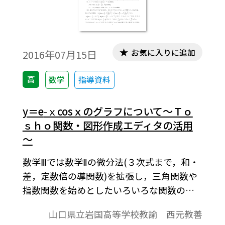
い。※文中の数式は，「Tosho数式エディ
タ」で作成されています。ワード文書で数式
を正しく表示するためには，「Tosho数式エ
ディタ」が導入されていることが必要です。
お気に入りに追加
2016年07月15日
会員向け無償ダウンロードはこちら
→https://ten.tokyo-
高
数学
指導資料
shoseki.co.jp/login/newenter.php?
wurl=/detail/40776/
y＝e
-ｘ
cosｘのグラフについて～Ｔｏ
ｓｈｏ関数・図形作成エディタの活用
～
数学Ⅲでは数学Ⅱの微分法(３次式まで，和・
差，定数倍の導関数)を拡張し，三角関数や
指数関数を始めとしたいろいろな関数の導
関数や関数の積・商の導関数の公式を扱
山口県立岩国高等学校教諭 西元教善
う。それを使って，４段の増減＋凹凸表を作