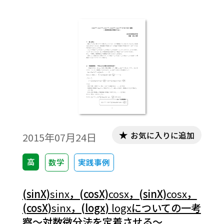
書で数式を正しく表示するためには，
「Tosho数式エディタ」が導入されているこ
とが必要です。無償ダウンロードはこちら→
無償ダウンロードのご案内
お気に入りに追加
2015年07月24日
高
数学
実践事例
(sinX)
sinx
，(cosX)
cosx
，(sinX)
cosx
，
(cosX)
sinx
，(logx)
logx
についての一考
察～対数微分法を定着させる～