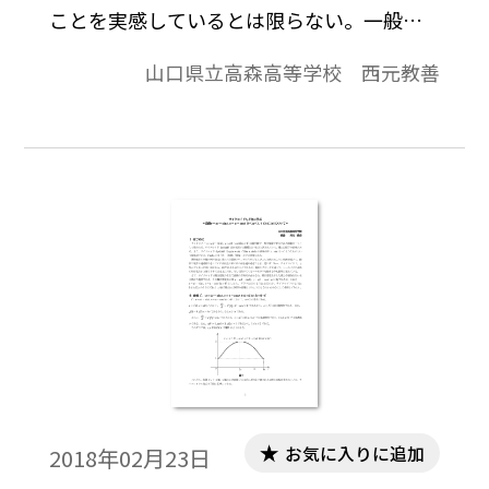
ことを実感しているとは限らない。一般に
微分すると元の関数とは異なる関数になる
山口県立高森高等学校 西元教善
にもかかわらず，exだけは微分しても元と
同じである。これは極めて特異な性質であ
る。本稿では，無限級数の和で表されたex
について微分を考えることで，なるほど確
かに（ex）´＝exとなるという実感を生徒に
与えられる説明を試みる。※文中の数式
は，「Tosho数式エディタ」で作成されてい
ます。ワード文書で数式を正しく表示するた
めには，「Tosho数式エディタ」が導入され
ていることが必要です。会員向け無償ダウン
ロードはこちら→https://ten.tokyo-
shoseki.co.jp/login/newenter.php?
wurl=/detail/40776/
お気に入りに追加
2018年02月23日