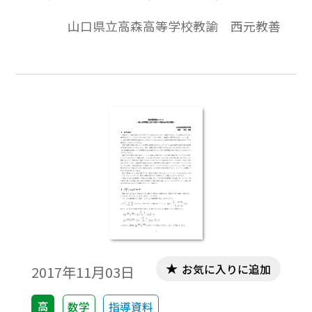
ｄｘ/ｄｔ ＝ｇ’(t)/f'(t)というものである
山口県立高森高等学校教諭 西元教善
が，では第２次導関数ｄ2ｙ/ｄ2ｘはどうな
るのであろうか。これをｄ2ｙ/ｄ2ｘ＝
ｇ”(ｘ)/f”(ｘ)として計算をしてはいけない
のかと質問した生徒がいたので，まずどの
ように考えたのか聞いてみた。生徒の考え
は，「合成関数の微分法も逆関数の微分法
も形の上では分数計算と同様な処理ができ
る。媒介変数で表された関数でもそうであ
る。Yの第１次導関数ｄｙ/ｄｘがｇ’(t)/f'(t)
だから， の第２次導関数ｄ2ｙ/ｄ2ｘは
ｇ”(t)/f”(t) ではないのか。しかし，これで
計算すると答が合わない。どうしてなの
か…。」 本稿は，媒介変数表示された関
お気に入りに追加
2017年11月03日
数の第２次導関数について，生徒の抱いた
疑問を題材に考察したものである。※文中
高
数学
指導資料