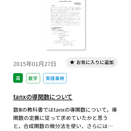
る。※文中の数式は，「Tosho数式エディ
タ」で作成されています。ワード文書で数式
を正しく表示するためには，「Tosho数式エ
ディタ」が導入されていることが必要です。
無償ダウンロードはこちら→無償ダウンロ
ードのご案内
お気に入りに追加
2015年01月27日
高
数学
実践事例
tanxの導関数について
数Ⅲの教科書ではtanxの導関数について，導
関数の定義に従って求めていたかと思う
と，合成関数の微分法を使い，さらには商