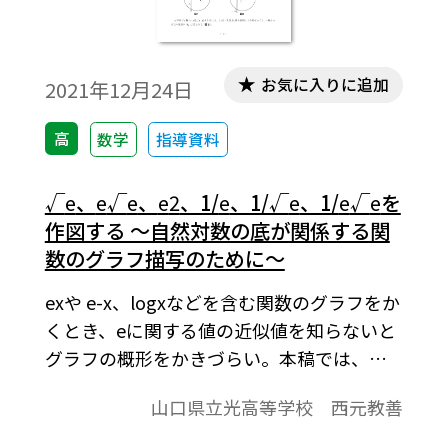
お気に入りに追加
2021年12月24日
高
数学
指導資料
√
e
、
e
√
e
、
e
2
、1/
e
、1/√
e
、1/
e
√
e
を
作図する ～自然対数の底が関係する関
数のグラフ描写のために～
exや e-x、logxなどを含む関数のグラフをか
くとき、eに関する値の近似値を知らないと
グラフの概形をかきづらい。本稿では、こ
れらの作図の際、既習内容を有効活用でき
山口県立光高等学校 西元教善
ないかを考察してみたい。※文中の数式
は、「Tosho数式エディタ」で作成されてい