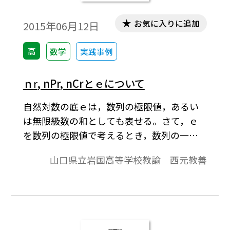
お気に入りに追加
2015年06月12日
高
数学
実践事例
ｎ
r
, nPr, nCrとｅについて
自然対数の底ｅは，数列の極限値，あるい
は無限級数の和としても表せる。さて，ｅ
を数列の極限値で考えるとき，数列の一般
項は二項定理を使っても表されるが，ここ
山口県立岩国高等学校教諭 西元教善
に，異なるｎ個のものの中から異なるｒ個
を取り出す組合せの数ｎＣｒや重複を許し
てｒ個を一列に並べる重複順列の数ｎrが現
れる。これらの大小関係はｎr≧nPr≧nCrで
ある。 本稿では，極限値について考察す