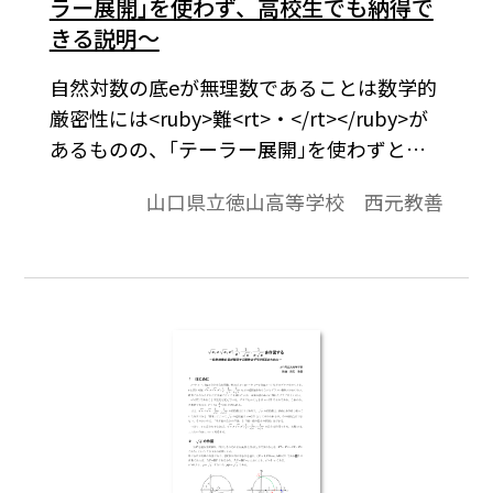
ラー展開｣を使わず、高校生でも納得で
きる説明～
自然対数の底eが無理数であることは数学的
厳密性には<ruby>難<rt>・</rt></ruby>が
あるものの、｢テーラー展開｣を使わずと
も、高校生にわかりやすく説明することが
山口県立徳山高等学校 西元教善
できる。これについて、本稿で詳しく考察
する。※文中の数式は、「Tosho数式エディ
タ」で作成されています。ワード文書で数式
を正しく表示するためには、「Tosho数式エ
ディタ」が導入されていることが必要です。
会員向け無償ダウンロードはこちら