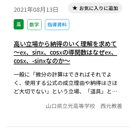
お気に入りに追加
2021年08月13日
高
数学
指導資料
高い立場から納得のいく理解を求めて
～
e
x
、sin
x
、cos
x
の導関数はなぜ
e
x
、
cos
x
、-sin
x
なのか～
一般に「微分の計算はできればそれでよ
く、使用する公式の成立理由や納得はさほ
ど大切でない」という立場、「道具」とし
ての理解で使えればよいという立場があ
山口県立光高等学校 西元教善
る。「わかる」ことや「できる」ことを一
くくりにすることはなかなか難しい。しか
し、なぜそうなのかという理由が納得でき
たときの喜びは格別である。それを踏まえ