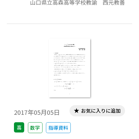
山口県立高森高等学校教諭 西元教善
limh→0loga(1＋ｈ)1/ｈの値を求める必要が
出てくるが，そのためにはlimh→0(1＋ｈ)1/
ｈ を求めればよいのであるが，微分法の公
式を用いないで limh→0(1＋ｈ)1/ｈ＝∞∑
ｎ＝01/ｎ！ を証明し，ひいては極限値
limh→0(1＋ｈ)1/ｈが無理数であることを示
したい。※文中の数式は，「Tosho数式エデ
ィタ」で作成されています。ワード文書で数
式を正しく表示するためには，「Tosho数式
エディタ」が導入されていることが必要で
す。会員向け無償ダウンロードはこちら
→https://ten.tokyo-
shoseki.co.jp/login/newenter.php?
お気に入りに追加
2017年05月05日
wurl=/detail/40776/
高
数学
指導資料