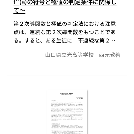
f
''
(
a
)の符号と極値の判定条件に関係し
て～
第２次導関数と極値の判定法における注意
点は、連続な第２次導関数をもつことであ
る。すると、ある生徒に「不連続な第２次
導関数をもつ関数の例を挙げてくださ
山口県立光高等学校 西元教善
い。」と突っ込まれた。本稿では今回の生
徒からの指摘を受け、初めて具体的に考察
してみようと思う。※文中の数式は、
「Tosho数式エディタ」で作成されていま
す。ワード文書で数式を正しく表示するため
には、「Tosho数式エディタ」が導入されて
いることが必要です。会員向け無償ダウンロ
ードはこちら