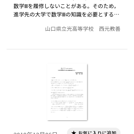
数学Ⅲを履修しないことがある。そのため，
進学先の大学で数学Ⅲの知識を必要とする講
義を受けなければならないことがあり，戸
山口県立光高等学校 西元教善
惑う学生が見られる。本稿では，某私大の
薬学部に進学し，分析化学の講義で自然対
数を扱うことになった学生（数学Ⅲ履修者）
から対数（常用対数，自然対数）について
の質問を受け，数学Ⅲ未履修者の苦労を思い
やりながら説明をしたことを題材にして考
察する。※文中の数式は，「Tosho数式エデ
ィタ」で作成されています。ワード文書で数
式を正しく表示するためには，「Tosho数式
エディタ」が導入されていることが必要で
す。会員向け無償ダウンロードはこちら
お気に入りに追加