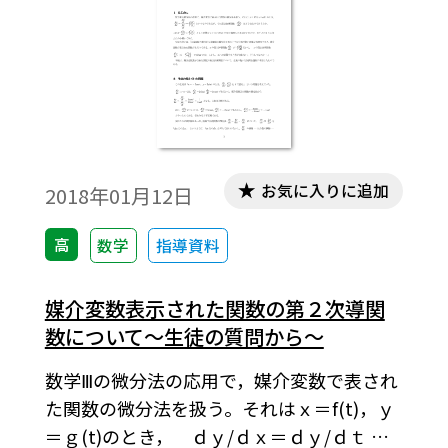
した微分や積分を行わせる格好の題材であ
る。その媒介変数表示は x＝a(t-sint),y＝
a(1-cost)(a>0)であるが，これをx＝at-sint,y
＝a-cost(a>0) としたら，グラフはどのよう
になるのか，サイクロイドのように のとき
にそれと 軸で囲まれた図形の面積はどのよ
うになるのかを中心にして考察してみた
お気に入りに追加
2018年01月12日
い。 ※文中の数式は，「Tosho数式エディ
タ」で作成されています。ワード文書で数式
高
数学
指導資料
を正しく表示するためには，「Tosho数式エ
ディタ」が導入されていることが必要です。
媒介変数表示された関数の第２次導関
無償ダウンロードはこちら→無償ダウンロ
数について～生徒の質問から～
ードのご案内
数学Ⅲの微分法の応用で，媒介変数で表され
た関数の微分法を扱う。それはｘ＝f(t)，ｙ
＝ｇ(t)のとき， ｄｙ/ｄｘ＝ｄｙ/ｄｔ ／