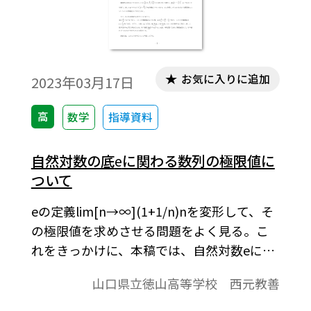
お気に入りに追加
2023年03月17日
高
数学
指導資料
自然対数の底
e
に関わる数列の極限値に
ついて
eの定義lim[n→∞](1+1/n)nを変形して、そ
の極限値を求めさせる問題をよく見る。こ
れをきっかけに、本稿では、自然対数eに関
わるさまざまな数列の極限値について考察
山口県立徳山高等学校 西元教善
する。※文中の数式は、「Tosho数式エディ
タ」で作成されています。ワード文書で数式