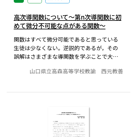
の数式は，「Tosho数式エディタ」で作成さ
れています。ワード文書で数式を正しく表示
高次導関数について～第n次導関数に初
するためには，「Tosho数式エディタ」が導
めて微分不可能な点がある関数～
入されていることが必要です。無償ダウンロ
関数はすべて微分可能であると思っている
ードはこちら→無償ダウンロードのご案内
生徒は少なくない。逆説的であるが，その
誤解はさまざまな導関数を学ぶことで大き
くなるのかもしれない。それと同時に，機
山口県立高森高等学校教諭 西元教善
械的に導関数を求めることは上達しても，
微分係数や導関数を定義に従って求めるこ
とやある点における微分可能性を問う問題
を苦手とする生徒は決して少なくないと言
える。※文中の数式は，「Tosho数式エディ
タ」で作成されています。ワード文書で数式
を正しく表示するためには，「Tosho数式エ
ディタ」が導入されていることが必要です。