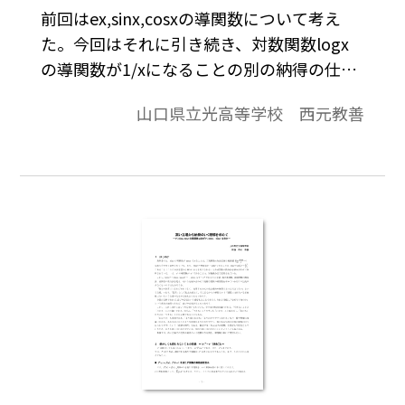
前回はex,sinx,cosxの導関数について考え
た。今回はそれに引き続き、対数関数logx
の導関数が1/xになることの別の納得の仕方
として、logxをべき級数表示してみたい。
山口県立光高等学校 西元教善
※文中の数式は、「Tosho数式エディタ」で
作成されています。ワード文書で数式を正し
く表示するためには、「Tosho数式エディ
タ」が導入されていることが必要です。会員
向け無償ダウンロードはこちら