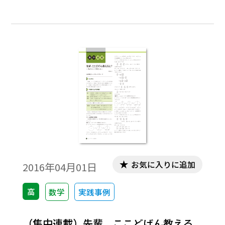
成し，グラフをより正確に描くことができ
るようになるが，関数が多様になったため，
その積や商で作られる関数のグラフは多く
の場合には｢概形｣しか描けない。また，デ
フォルメといったら言い過ぎかもしれない
が，縦横の比率を変えないとグラフの特徴
が明示できないこともある。 本稿では，
そのようなことを踏まえて，y ＝e-ｘcosxを
例にとって考察したい。※文中の数式は，
「Tosho数式エディタ」で作成されていま
す。ワード文書で数式を正しく表示するため
には，「Tosho数式エディタ」が導入されて
お気に入りに追加
2016年04月01日
いることが必要です。無償ダウンロードはこ
ちら→無償ダウンロードのご案内
高
数学
実践事例
（集中連載）先輩，ここどげん教える