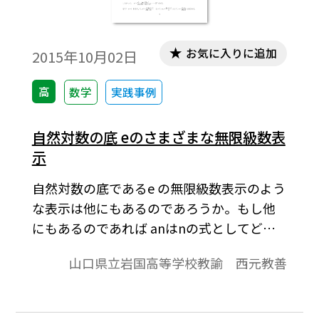
お気に入りに追加
2015年10月02日
高
数学
実践事例
自然対数の底 eのさまざまな無限級数表
示
自然対数の底であるe の無限級数表示のよう
な表示は他にもあるのであろうか。もし他
にもあるのであれば anはnの式としてどの
ような式であるのかという探究心が湧いて
山口県立岩国高等学校教諭 西元教善
くる。本稿では，このことについて考察す
るものである。※文中の数式は，「Tosho数
式エディタ」で作成されています。ワード文