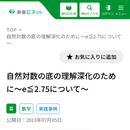
教科の広場
資料をさがす
ログイン
メニュー
TOP
自然対数の底の理解深化のために～e≦2.75について
～
お気に入りに追加
自然対数の底の理解深化のため
に～e≦2.75について～
高
数学
実践事例
公開日：
2013年07月05日