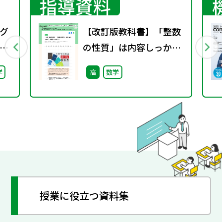
指導資料
グ
【改訂版教科書】「整数
）
の性質」は内容しっか
り，構成ハッキリ！
学
高
数学
授業に役立つ資料集