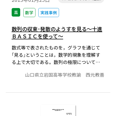
高
数学
実践事例
数列の収束･発散のようすを見る～十進
ＢＡＳＩＣを使って～
数式等で表されたものを，グラフを通じて
｢見る｣ということは，数学的現象を理解す
る上で大切である。数列の極限について
は，収束・発散に関わる事実を理解して，
山口県立岩国高等学校教諭 西元教善
式変形を通じてその極限を調べるが，その
数列がどのような振る舞いをしながら，収
束をする，発散をするということまでは調
べない。教科書では，その導入部分で，簡
単な例で，ｎ が１桁程度のときの点（ｎ，
an） を平面に図示して，その収束のようす