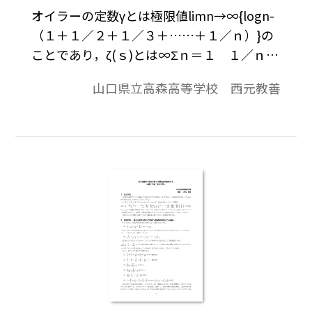
オイラーの定数γとは極限値limn→∞{logn-
（１＋１／２＋１／３＋……＋１／ｎ）}の
ことであり，ζ(ｓ)とは∞Σｎ＝１ １／ｎ,s
のことである。 本稿では，γとζ(ｓ)の間に
山口県立高森高等学校 西元教善
ある関係式について考察する。※文中の数
式は，「Tosho数式エディタ」で作成されて
います。ワード文書で数式を正しく表示する
ためには，「Tosho数式エディタ」が導入さ
れていることが必要です。無償ダウンロード
はこちら→無償ダウンロードのご案内