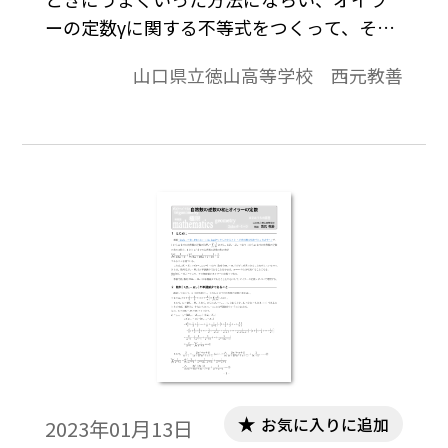
ーの定数γに関する不等式をつくって、それ
が無理数であることの証明を試みてみた
山口県立徳山高等学校 西元教善
い。※文中の数式は、「Tosho数式エディ
タ」で作成されています。ワード文書で数式
を正しく表示するためには、「Tosho数式エ
ディタ」が導入されていることが必要です。
会員向け無償ダウンロードはこちら
お気に入りに追加
2023年01月13日