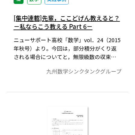
[集中連載]先輩，ここどげん教えると？
－私ならこう教える Part 6－
ニューサポート高校「数学」vol．24（2015
年秋号）より。今回は，部分積分がくり返
される場合についてと，無限級数の収束，
発散について，それぞれ考察を深めてみま
九州数学シンクタンクグループ
した。また，前回（Part 5）に引き続いて，
接線の方程式を陰関数にまで拡張して考え
てみました。