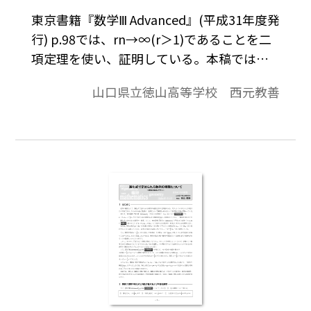
東京書籍『数学Ⅲ Advanced』(平成31年度発
行) p.98では、rn→∞(r＞1)であることを二
項定理を使い、証明している。本稿ではこ
の証明について、生徒にとって<ruby>より
山口県立徳山高等学校 西元教善
<rt>・・</rt></ruby>わかりやすい説明にチ
ャレンジしてみる。