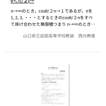
θ＜π/２)～
n→∞のとき，cosθ/２n→１であるが，nを
1, 2, 3, ・・・とするときのcosθ/２nをすべ
て掛け合わせた無限積つまり n→∞のときの
積cosθ/２・cosθ/２2・cosθ/２3・・・・・
山口県立岩国高等学校教諭 西元教善
cosθ/２nの極限はどうなるのだろうか。 収
束をするのかしないのか，するならばその
値は何なのか。 ０＜θ＜π/２のとき０＜
cosθ/２n＜１だから０＜cosθ/２・cosθ/２
2・cosθ/２3・・・・・cosθ/２n＜１であ
る。 このような事実も考え合わせてどのよ
うなことがいえるのかについて考察してみ
た。※文中の数式は，「Tosho数式エディ
タ」で作成されています。ワード文書で数式
を正しく表示するためには，「Tosho数式エ
ディタ」が導入されていることが必要です。