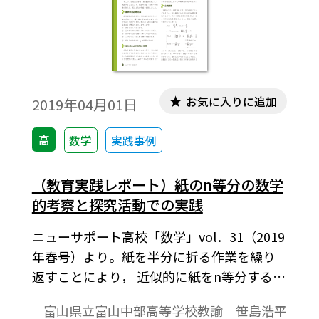
「Tosho数式エディタ」で作成されていま
す。ワード文書で数式を正しく表示するため
には，「Tosho数式エディタ」が導入されて
いることが必要です。会員向け無償ダウンロ
ードはこちら→https://ten.tokyo-
お気に入りに追加
2019年04月01日
shoseki.co.jp/login/newenter.php?
wurl=/detail/40776/
高
数学
実践事例
（教育実践レポート）紙のn等分の数学
的考察と探究活動での実践
ニューサポート高校「数学」vol．31（2019
年春号）より。紙を半分に折る作業を繰り
返すことにより， 近似的に紙をn等分するこ
とができます。このことを数学的に考察した
富山県立富山中部高等学校教諭 笹島浩平
ところ，多くの分野にわたるよい教材であ