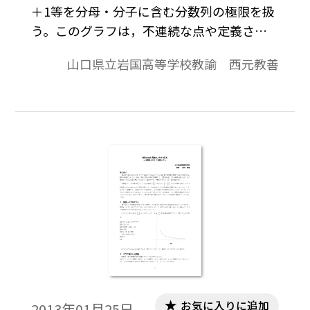
＋1等を分母・分子に含む分数列の極限を扱
う。このグラフは，不連続な点や定義され
ないｒ があり，関数の連続性を扱うには格
山口県立岩国高等学校教諭 西元教善
好の関数のように思え，関数の連続性を扱
う前に扱っておきたいという思いがある。
視覚的理解をさせるために収束のようすを
グラフで扱ってみる。※文中の数式は，
「Tosho数式エディタ」で作成されていま
す。ワード文書で数式を正しく表示するため
には，「Tosho数式エディタ」が導入されて
いることが必要です。無償ダウンロードはこ
ちら→無償ダウンロードのご案内
お気に入りに追加
2013年01月25日