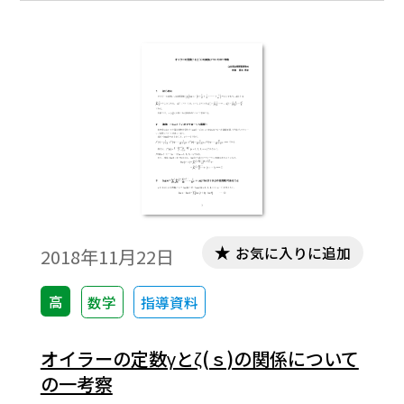
かし，これは作為的な印象を持ったりして
生徒の興味・関心を引きそうにない。そこ
で，生徒の興味・関心を引きそうな例を
「連分数」に求め考察してみたい。※文中
の数式は，「Tosho数式エディタ」で作成さ
れています。ワード文書で数式を正しく表示
するためには，「Tosho数式エディタ」が導
入されていることが必要です。無償ダウンロ
ードはこちら→無償ダウンロードのご案内
お気に入りに追加
2018年11月22日
高
数学
指導資料
オイラーの定数γとζ(ｓ)の関係について
の一考察