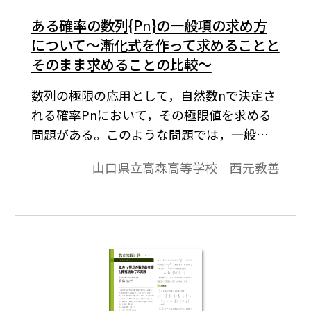
ある確率の数列{P
n
}の一般項の求め方
について～漸化式を作って求めることと
そのまま求めることの比較～
数列の極限の応用として，自然数nで決定さ
れる確率Pnにおいて，その極限値を求める
問題がある。このような問題では，一般的
に極限値を求めることは比較的簡単で，数
山口県立高森高等学校 西元教善
列{Pn}の一般項を求めることの方が生徒に
とっては難しい。特に，漸化式を作ること
が難しいようである。それどころか，漸化
式を作るという発想が全くない場合さえあ
る。「なぜ漸化式という発想が必要なの
か」，また，「その漸化式をどのように作
るのか」について，生徒にとってわかりや
すい説明を試みたい。※文中の数式は，