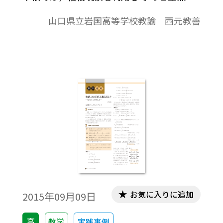
級数表示を行う。いろいろな数列の和，無
山口県立岩国高等学校教諭 西元教善
限級数の和(２重Σも含めて)を求めるとき，
「相殺現象」が現れると比較的求めやす
い。参考になれば幸いである。※文中の数
式は，「Tosho数式エディタ」で作成されて
います。ワード文書で数式を正しく表示する
ためには，「Tosho数式エディタ」が導入さ
れていることが必要です。無償ダウンロード
はこちら→無償ダウンロードのご案内
お気に入りに追加
2015年09月09日
高
数学
実践事例