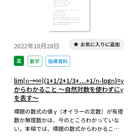
お気に入りに追加
2022年10月28日
高
数学
指導資料
lim[
n
→∞](1+1/2+1/3+…+1/
n
-log
n
)=
γ
からわかること ～自然対数を使わずに
γ
を表す～
標題の数式の値 γ（オイラーの定数）が有理
数か無理数かは、今のところわかっていな
い。本稿では、標題の数式からわかること
をさまざまな角度から考察する。※文中の