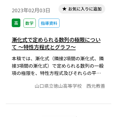
お気に入りに追加
2023年02月03日
高
数学
指導資料
漸化式で定められる数列の極限につい
て ～特性方程式とグラフ～
本稿では、漸化式（隣接2項間の漸化式、隣
接3項間の漸化式）で定められる数列の一般
項の極限を、特性方程式及びそれらの平面
的解釈・空間的解釈と関連させ、生徒の
山口県立徳山高等学校 西元教善
「極限」理解を深化させる説明を試みた
い。※文中の数式は、「Tosho数式エディ
タ」で作成されています。ワード文書で数式
を正しく表示するためには、「Tosho数式エ
ディタ」が導入されていることが必要です。