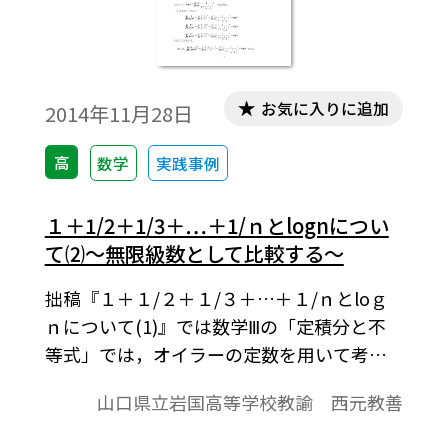
お気に入りに追加
2014年11月28日
高
数学
実践事例
１＋1/2＋1/3＋…＋1/ｎとlognについ
て⑵～無限級数として比較する～
拙稿『１＋１/２＋１/３＋…＋１/ｎとloｇ
ｎについて(1)』では数学Ⅲの「定積分と不
等式」では，オイラーの定数を用いて考察
した。本稿では，１＋１/２＋１/３＋…＋
山口県立岩国高等学校教諭 西元教善
１/ｎとloｇｎについて，ともに無限級数の
形に直して比較・考察する。※文中の数式