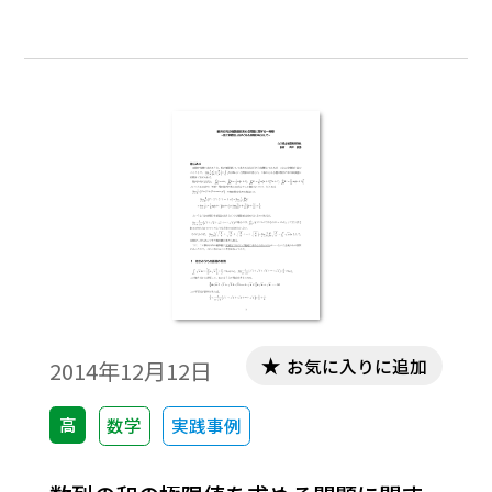
か，それはｎ→∞ のとき収束するのか，収
束するならばその値はいくらかということ
に興味・関心が持たれるであろう。そこで，
このことについて考察することにした。※
文中の数式は，「Tosho数式エディタ」で作
成されています。ワード文書で数式を正しく
表示するためには，「Tosho数式エディタ」
が導入されていることが必要です。無償ダウ
ンロードはこちら→無償ダウンロードのご
案内
お気に入りに追加
2014年12月12日
高
数学
実践事例