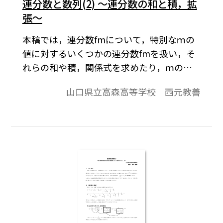
連分数と数列(2) ～連分数の和と積，拡
張～
本稿では，連分数fmについて，特別なｍの
値に対するいくつかの連分数fmを扱い，そ
れらの和や積，関係式を求めたり，ｍの値
を分数や負の整数まで拡張してその値やあ
山口県立高森高等学校 西元教善
る関係について考察したりする。※文中の
数式は，「Tosho数式エディタ」で作成され
ています。ワード文書で数式を正しく表示す
るためには，「Tosho数式エディタ」が導入
されていることが必要です。無償ダウンロー
ドはこちら→無償ダウンロードのご案内