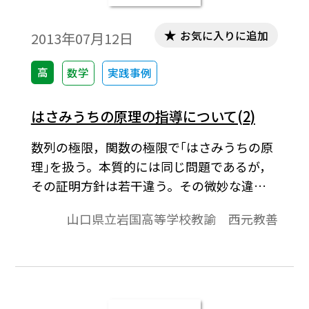
無償ダウンロードはこちら→無償ダウンロ
ードのご案内
お気に入りに追加
2013年07月12日
高
数学
実践事例
はさみうちの原理の指導について(2)
数列の極限，関数の極限で｢はさみうちの原
理｣を扱う。本質的には同じ問題であるが，
その証明方針は若干違う。その微妙な違い
の中に躓く生徒がいる。もうワンクッショ
山口県立岩国高等学校教諭 西元教善
ンあればよいと感じる所があるのでその辺
りを中心に考察してみたい。※文中の数式
は，「Tosho数式エディタ」で作成されてい
ます。ワード文書で数式を正しく表示するた
めには，「Tosho数式エディタ」が導入され