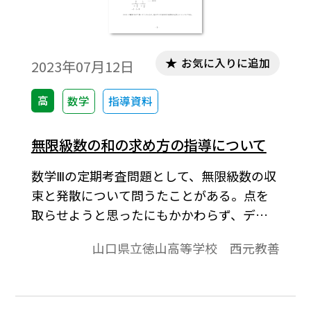
お気に入りに追加
2023年07月12日
高
数学
指導資料
無限級数の和の求め方の指導について
数学Ⅲの定期考査問題として、無限級数の収
束と発散について問うたことがある。点を
取らせようと思ったにもかかわらず、デキ
は一息であった。そこで、無限級数の和の
山口県立徳山高等学校 西元教善
求め方（発散も含めて）の指導の徹底が必
要であると痛感し、指導法について改めて
考察してみた。