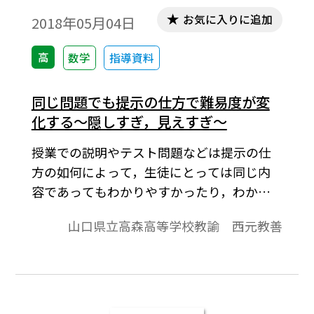
お気に入りに追加
2018年05月04日
高
数学
指導資料
同じ問題でも提示の仕方で難易度が変
化する～隠しすぎ，見えすぎ～
授業での説明やテスト問題などは提示の仕
方の如何によって，生徒にとっては同じ内
容であってもわかりやすかったり，わかり
にくかったりする。本稿では，同じ問題で
山口県立高森高等学校教諭 西元教善
も提示の仕方で難易度に違いが出てくる問
題を考察する。※文中の数式は，「Tosho数
式エディタ」で作成されています。ワード文
書で数式を正しく表示するためには，
「Tosho数式エディタ」が導入されているこ