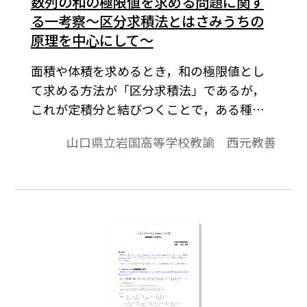
数列の和の極限値を求める問題に関す
る一考察～区分求積法とはさみうちの
原理を中心にして～
面積や体積を求めるとき，和の極限値とし
て求める方法が「区分求積法」であるが，
これが定積分と結びつくことで，ある種の
数列の和の極限値が定積分で求められる。
山口県立岩国高等学校教諭 西元教善
この数列の和の極限値は定積分でなければ
絶対に求められないのか？という生徒から
の質問があったので，これに答えるべく考
察を行ってみた。※文中の数式は，「Tosho
数式エディタ」で作成されています。ワード
文書で数式を正しく表示するためには，
「Tosho数式エディタ」が導入されているこ
とが必要です。無償ダウンロードはこちら→
無償ダウンロードのご案内