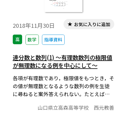
お気に入りに追加
2018年11月30日
高
数学
指導資料
連分数と数列(1) ～有理数数列の極限値
が無理数になる例を中心にして～
各項が有理数であり，極限値をもつとき，そ
の値が無理数となるような数列の例を生徒
に尋ねると案外答えられない。たとえば，
a1＝１， a2＝1.4， a3＝1.41，a4＝1.414，
山口県立高森高等学校 西元教善
……，an＝√2を小数表示したときの第 ｎ-
１位までの有限小数とすれば，各項は有理
数で （無理数）である。し