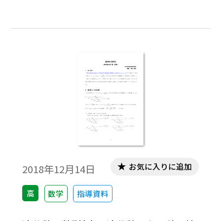
ることがわかりました。 ⑴漸化式（数B）お
よび数列の極限（数Ⅲ） ⑵2 進法（数A） ⑶
合成関数（数Ⅲ） ⑷鳩ノ巣原理（数A）。そ
こで，学校設定科目「SS 基幹探究」にて実
践することにより，数学の理論・原理への
興味の向上と，考える力の育成を目指しま
した。
お気に入りに追加
2018年12月14日
高
数学
指導資料