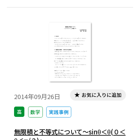
は，「Tosho数式エディタ」で作成されてい
ます。ワード文書で数式を正しく表示するた
めには，「Tosho数式エディタ」が導入され
ていることが必要です。無償ダウンロードは
こちら→無償ダウンロードのご案内
お気に入りに追加
2014年09月26日
高
数学
実践事例
無限積と不等式について～sinθ＜θ(０＜