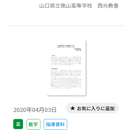
山口県立徳山高等学校 西元教善
数式は、「Tosho数式エディタ」で作成され
ています。ワード文書で数式を正しく表示す
るためには、「Tosho数式エディタ」が導入
されていることが必要です。会員向け無償ダ
ウンロードはこちら
お気に入りに追加
2020年04月03日
高
数学
指導資料