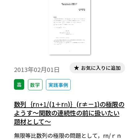
ていることが必要です。無償ダウンロードは
こちら→無償ダウンロードのご案内
お気に入りに追加
2013年02月01日
高
数学
実践事例
数列｛r
n+1
/(1＋r
n
)｝(r≠－1)の極限の
ようす～関数の連続性の前に扱いたい
題材として～
無限等比数列の極限の問題として，rn/ｒｎ