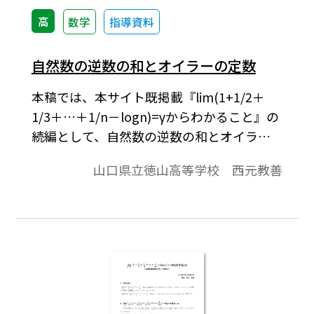
高
数学
指導資料
自然数の逆数の和とオイラーの定数
本稿では、本サイト既掲載『lim(1+1/2＋
1/3＋…＋1/n－logn)=γからわかること』の
続編として、自然数の逆数の和とオイラー
の定数γの関係について考察する。※文中の
山口県立徳山高等学校 西元教善
数式は、「Tosho数式エディタ」で作成され
ています。ワード文書で数式を正しく表示す
るためには、「Tosho数式エディタ」が導入
されていることが必要です。会員向け無償ダ
ウンロードはこちら