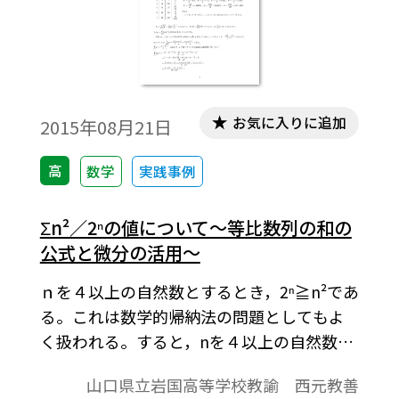
お気に入りに追加
2015年08月21日
高
数学
実践事例
Σn²／2ⁿの値について～等比数列の和の
公式と微分の活用～
ｎを４以上の自然数とするとき，2ⁿ≧n²であ
る。これは数学的帰納法の問題としてもよ
く扱われる。すると，nを４以上の自然数と
するとき，n²／2ⁿ≦１である。ではΣk²／2k
山口県立岩国高等学校教諭 西元教善
の値は のどのような式として表されるの