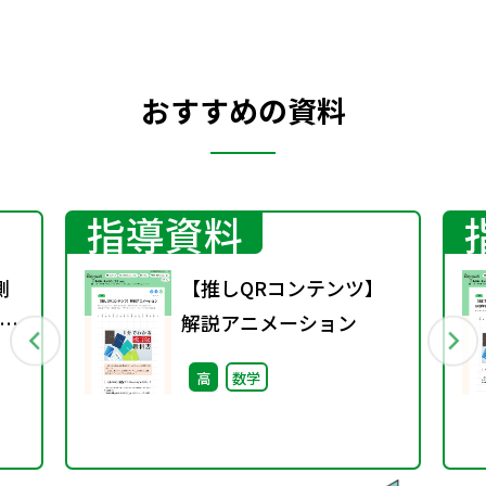
おすすめの資料
指導資料
側
【推しQRコンテンツ】
が
解説アニメーション
・
高
数学