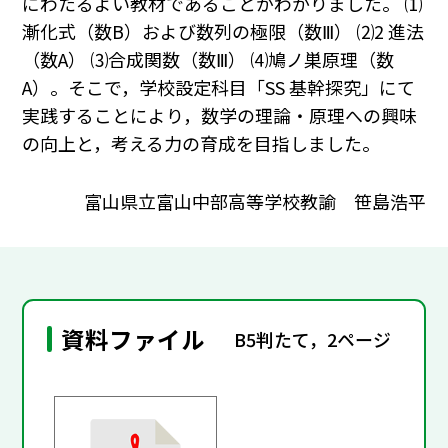
にわたるよい教材であることがわかりました。 ⑴
漸化式（数B）および数列の極限（数Ⅲ） ⑵2 進法
（数A） ⑶合成関数（数Ⅲ） ⑷鳩ノ巣原理（数
A）。そこで，学校設定科目「SS 基幹探究」にて
実践することにより，数学の理論・原理への興味
の向上と，考える力の育成を目指しました。
富山県立富山中部高等学校教諭 笹島浩平
資料ファイル
B5判たて，2ページ