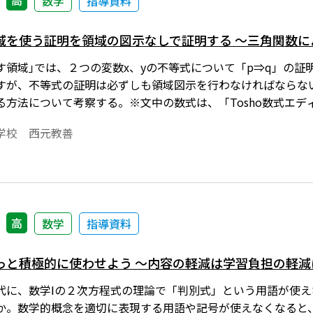
高
数学
指導資料
域を使う証明を領域の図示なしで証明する ～三角関数に
す領域｣では、２つの変数x、yの不等式について「p⇒q」の
すが、不等式の証明は必ずしも領域図示を行わなければならな
る方法について考察する。※文中の数式は、「Tosho数式エ
めには、「Tosho数式エディタ」が導入されていることが必
学校 西元教善
高
数学
指導資料
っと積極的に使わせよう ～内容の軽減は学習負担の軽減
代に、数学Ⅰの２次方程式の理論で「判別式」という用語が使
か。数学的概念を適切に表現する用語や記号が使えなくなると