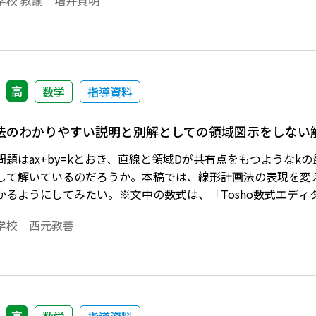
学校 教諭 増井貴明
ています。また，GeoGebra をはじめとする動的数学ソフ
た体験活動を主軸とした授業実践を紹介します。
高
数学
指導資料
法のわかりやすい説明と別解としての領域図示をしない
題はax+by=kとおき、直線と領域Dが共有点をもつようなk
して解いているのだろうか。本稿では、線形計画法の表現を変
かるようにしてみたい。※文中の数式は、「Tosho数式エデ
には、「Tosho数式エディタ」が導入されていることが必要
学校 西元教善