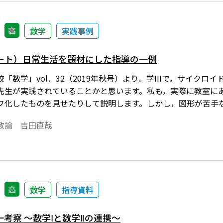
高
数学
実践事例
ート）日常生活を題材にした指導の一例
「数学」vol．32（2019年秋号）より。学IIIで，サイク
先生が実践されていることかと思います。私も，実際に教室に
フ化したものを見せたりして説明します。しかし，図形が苦手
いるようです。
教諭 吉田直哉
高
数学
指導資料
考察 ～数学Ⅰと数学Ⅱの連携～