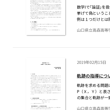
数学Ⅰで｢論証｣を
挙げて偽ということ
例は１つだけとは
視覚的な判断から
山口県立高森高等
て，この命題は偽
中の軌跡と領域の
の場合も扱い，仮
数学Ⅰでの命題の
て，数学Ⅱの図形
ディタ」で作成さ
2019年02月15日
要です。会員向け無償ダウンロ
軌跡の指導につ
軌跡を求める問題
P（Ｘ，Ｙ）と表
の集合と軌跡が一
る。また，それま
山口県立高森高等
なければならない