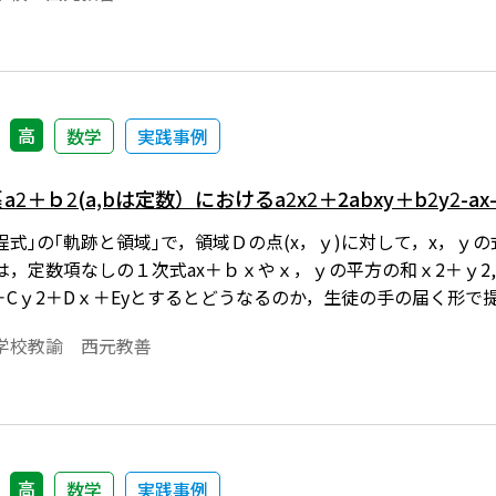
にして，軌跡と必要条件・十分条件の関わりをクローズアップす
す。ワード文書で数式を正しく表示するためには，「Tosho
はこちら→無償ダウンロードのご案内
高
数学
実践事例
a
2
＋ｂ
2
(a,bは定数）におけるa
2
x
2
＋2abxy＋b
2
y
2
-a
程式｣の｢軌跡と領域｣で，領域Ｄの点(x，ｙ)に対して，x，
，定数項なしの１次式ax＋ｂｘやｘ，ｙの平方の和ｘ2＋ｙ2,
ｙ＋Cｙ2＋Dｘ＋Eyとするとどうなるのか，生徒の手の届く形
みた。※文中の数式は，「Tosho数式エディタ」で作成され
学校教諭 西元教善
o数式エディタ」が導入されていることが必要です。無償ダウン
高
数学
実践事例