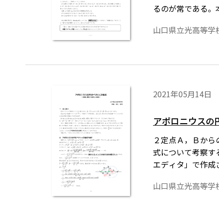
るのが常である。
の数式は、「Tos
山口県立光高等学
が導入されている
2021年05月14日
アポロニウスの
２定点Ａ，Ｂから
式について考察す
エディタ」で作成
必要です。会員向
山口県立光高等学