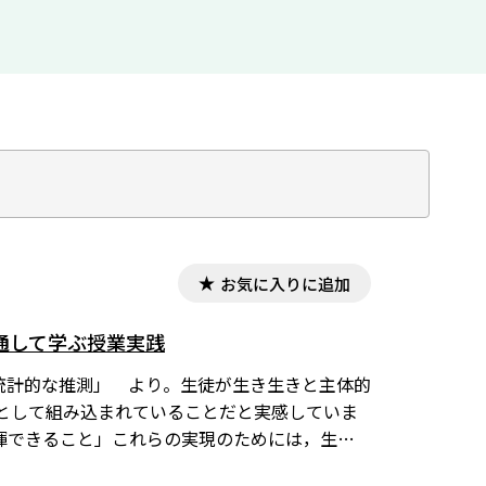
お気に入りに追加
を通して学ぶ授業実践
「統計的な推測」 より。生徒が生き生きと主体的
素として組み込まれていることだと実感していま
揮できること」これらの実現のためには，生徒
く，とりわけ 1 人 1 台端末環境との親和性