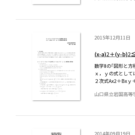
軌跡の問題を中心
で作成されていま
無償ダウンロード
2015年12月11日
(x-a)
2
＋(y-b)
2
≦
数学Ⅱの｢図形と方
ｘ，ｙの式としては
２次式Ax2＋Bx
の問題を考察して
山口県立岩国高等
には，「Tosh
2014年09月19日