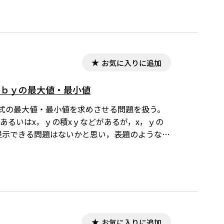
る。※文中の数式は，「Tosho数式エディタ」
数式エディタ」が導入されていることが必要です。
お気に入りに追加
x-ｂｙの最大値・最小値
ｙの式の最大値・最小値を求めさせる問題を扱う。
あるいはx，ｙの積xｙなどがあるが，x，ｙの
で提示できる問題はないかと思い，表題のような形
ています。ワード文書で数式を正しく表示するため
ロードはこちら→無償ダウンロードのご案内
お気に入りに追加