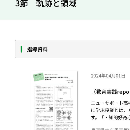
3節 軌跡と領域
指導資料
2024年04月01日
（教育実践rep
ニューサポート高校
に学ぶ授業とは，
す。「・知的好奇
が何度も試行錯誤す