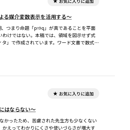
お気に入りに追加
よる媒介変数表示を活用する～
証明、つまり命題「p⇒q」が真であることを平面
いわけではない。本稿では、領域を図示せず式
ディタ」で作成されています。ワード文書で数式を
要です。会員向け無償ダウンロードはこちら
お気に入りに追加
にはならない～
えなかったため、苦慮された先生方も少なくない
、かえってわかりにくさや使いづらさが増大す