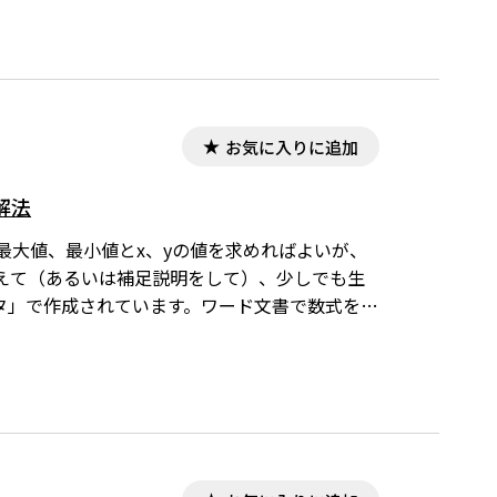
トウェアの活用も欠かせません。本稿では，生徒の
お気に入りに追加
解法
の最大値、最小値とx、yの値を求めればよいが、
えて（あるいは補足説明をして）、少しでも生
ィタ」で作成されています。ワード文書で数式を正
です。会員向け無償ダウンロードはこちら