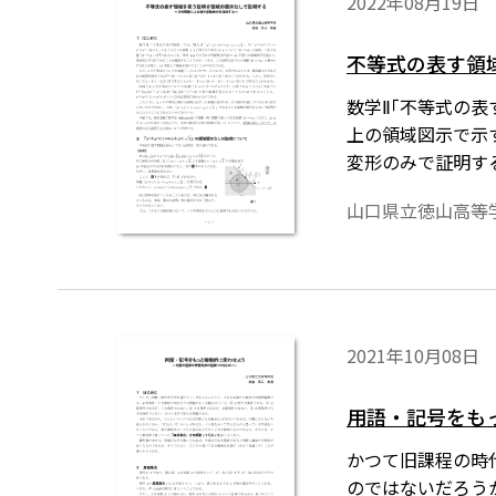
2022年08月19日
不等式の表す領
数学Ⅱ｢不等式の表
上の領域図示で示
変形のみで証明す
正しく表示するた
山口県立徳山高等
2021年10月08日
用語・記号をも
かつて旧課程の時
のではないだろう