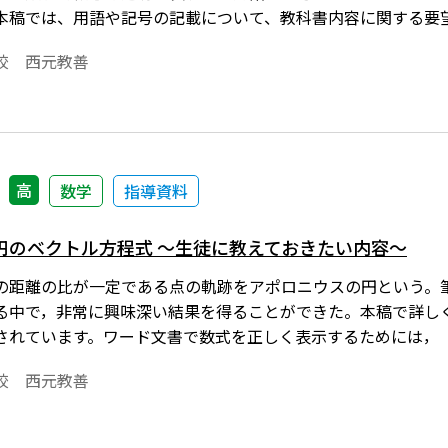
本稿では、用語や記号の記載について、教科書内容に関する要
ho数式エディタ」で作成されています。ワード文書で数式を正し
校 西元教善
ことが必要です。会員向け無償ダウンロードはこちら
高
数学
指導資料
円のベクトル方程式 ～生徒に教えておきたい内容～
の距離の比が一定である点の軌跡をアポロニウスの円という。
る中で，非常に興味深い結果を得ることができた。本稿で詳しく
されています。ワード文書で数式を正しく表示するためには，「
け無償ダウンロードはこちら
校 西元教善