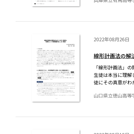
兵庫県立有馬高等
が非常に高いと考え
発見や創作といっ
2022年08月26日
線形計画法の解
「線形計画法」の問
生徒は本当に理解
徒にその真意がわ
しく表示するため
山口県立徳山高等