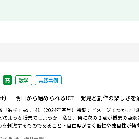
高
数学
実践事例
ort）─明日から始められるICT─発見と創作の楽しさ
「数学」vol．41（2024年春号）特集：イメージでつかむ
どのような授業でしょうか。私は，特に次の 2 点が授業の要
心を刺激するものであること・自由度が高く個性や独自性が発
ることができ，実験や検証を繰り返すことができる環境が望まし