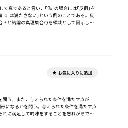
をして真であると言い，｢偽｣の場合には｢反例｣を
論 ｑ は満たさない｣という例のことである。反
合Ｐと結論の真理集合Ｑを領域として図示し，
るが ∉Ｑ である点があれば，これが反例となっ
ときには扱っていない。数学Ⅱの図形と方程式の
例題で扱ってあるのは真の場合だけである。偽
例であることに言及するようになっていれば，
では，２変数の命題でそれが偽になる場合につい
て考察する。※文中の数式は，「Tosho数式エ
osho数式エディタ」が導入されていることが必
お気に入りに追加
ewenter.php?wurl=/detail/40776/
を問う。また，与えられた条件を満たす点が
図形になるかを問う。与えられた条件を満たす点
それに満足して吟味をすることを忘れがちであ
やその意義を忘れがちである。なぜ逆を確認し
させればよいと思う。本稿では，除外点がある