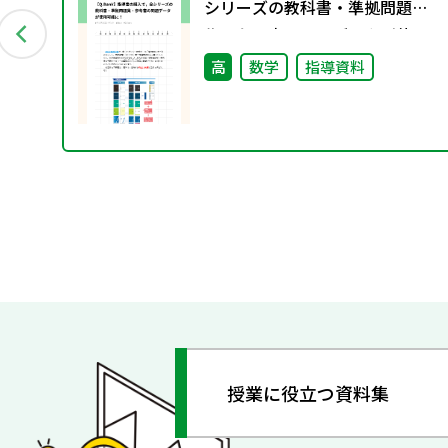
ロ
シリーズの教科書・準拠問題
集・参考書の問題データが使用
可能に！
高
数学
指導資料
授業に役立つ資料集