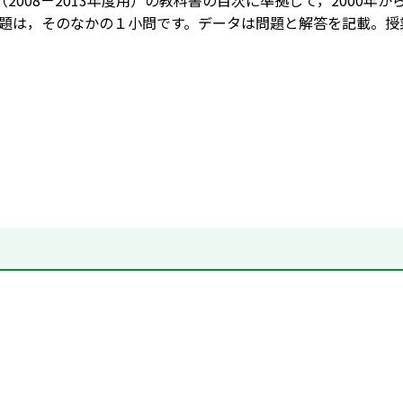
（2008－2013年度用）の教科書の目次に準拠して，2000年
題は，そのなかの１小問です。データは問題と解答を記載。授