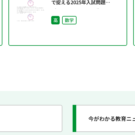
で捉える2025年入試問題
（Advancedシリーズ）
高
数学
今がわかる教育ニ