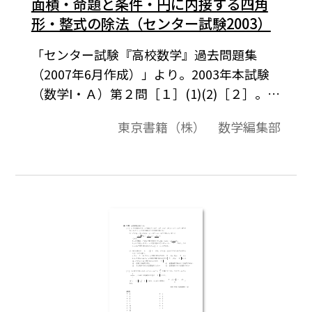
面積・命題と条件・円に内接する四角
形・整式の除法（センター試験2003）
「センター試験『高校数学』過去問題集
（2007年6月作成）」より。2003年本試験
（数学I・Ａ）第２問［１］(1)(2)［２］。こ
の資料全体は，東京書籍「数学I」（2007－
東京書籍（株） 数学編集部
2012年度用）「数学A」（2008－2013年度
用）「数学II」（2008－2013年度用）の教
科書の目次に準拠して，2000年から2007年
までのセンター試験問題の小問を分類した
ものです。この問題は，そのなかの１小問で
す。データは問題と解答を記載。授業の後，
まとめとしての演習問題などでご利用いた
だけます。