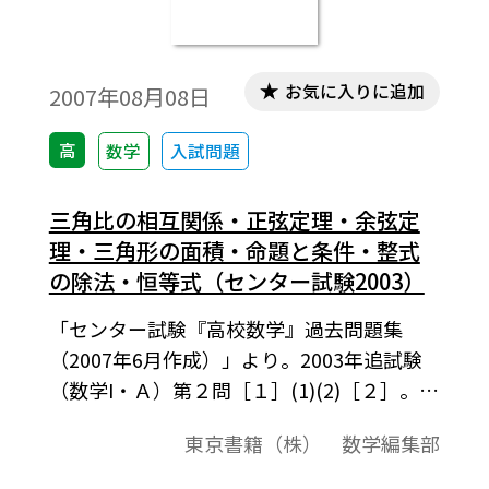
お気に入りに追加
2007年08月08日
高
数学
入試問題
三角比の相互関係・正弦定理・余弦定
理・三角形の面積・命題と条件・整式
の除法・恒等式（センター試験2003）
「センター試験『高校数学』過去問題集
（2007年6月作成）」より。2003年追試験
（数学I・Ａ）第２問［１］(1)(2)［２］。こ
の資料全体は，東京書籍「数学I」（2007－
東京書籍（株） 数学編集部
2012年度用）「数学A」（2008－2013年度
用）「数学II」（2008－2013年度用）の教