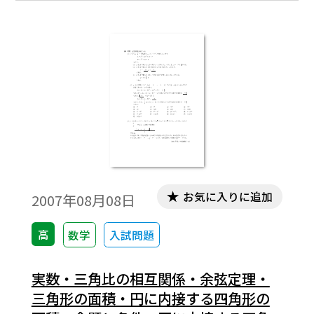
までのセンター試験問題の小問を分類した
ものです。この問題は，そのなかの１小問で
す。データは問題と解答を記載。授業の後，
まとめとしての演習問題などでご利用いた
だけます。
お気に入りに追加
2007年08月08日
高
数学
入試問題
実数・三角比の相互関係・余弦定理・
三角形の面積・円に内接する四角形の