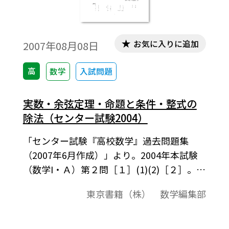
お気に入りに追加
2007年08月08日
高
数学
入試問題
実数・余弦定理・命題と条件・整式の
除法（センター試験2004）
「センター試験『高校数学』過去問題集
（2007年6月作成）」より。2004年本試験
（数学I・Ａ）第２問［１］(1)(2)［２］。こ
の資料全体は，東京書籍「数学I」（2007－
東京書籍（株） 数学編集部
2012年度用）「数学A」（2008－2013年度
用）「数学II」（2008－2013年度用）の教
科書の目次に準拠して，2000年から2007年