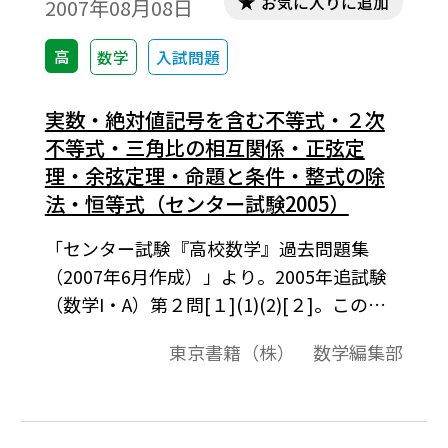
お気に入りに追加
2007年08月08日
高
数学
入試問題
実数・絶対値記号を含む不等式・２次
不等式・三角比の相互関係・正弦定
理・余弦定理・命題と条件・整式の除
法・恒等式（センター試験2005）
「センター試験『高校数学』過去問題集
（2007年6月作成）」より。2005年追試験
（数学I・A）第２問[１](1)(2)[２]。この資
料全体は，東京書籍「数学I」（2007－2012
東京書籍（株） 数学編集部
年度用）「数学A」（2008－2013年度用）
「数学II」（2008－2013年度用）の教科書
の目次に準拠して，2000年から2007年まで
のセンター試験問題の小問を分類したもの