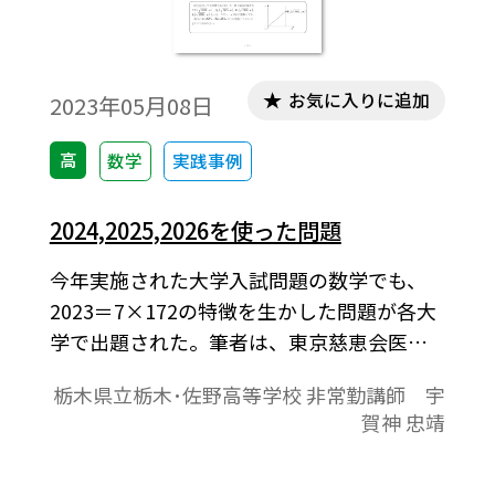
お気に入りに追加
2023年05月08日
高
数学
実践事例
2024,2025,2026を使った問題
今年実施された大学入試問題の数学でも、
2023＝7×172の特徴を生かした問題が各大
学で出題された。筆者は、東京慈恵会医科
大学･医学部で出題された入試問題に触発さ
栃木県立栃木･佐野高等学校 非常勤講師 宇
れ、西暦に関する問題を自作してみた。ま
賀神 忠靖
た、同時に自作問題を校内に掲示し、｢解答
を求む。｣と生徒たちに解答を募った。本稿