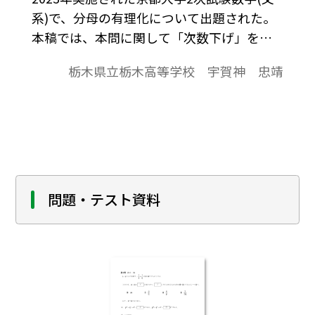
系)で、分母の有理化について出題された。
本稿では、本問に関して「次数下げ」を生
かした解法手順について考察する。また、
栃木県立栃木高等学校 宇賀神 忠靖
本問を意識した練習問題もご提示してみた
い。
問題・テスト資料