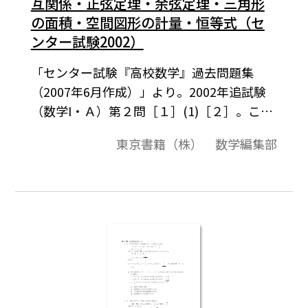
互関係・正弦定理・余弦定理・三角形
の面積・空間図形の計量・恒等式（セ
ンター試験2002）
「センター試験『高校数学』過去問題集
（2007年6月作成）」より。2002年追試験
（数学I・Ａ）第２問［１］(1)［２］。この
資料全体は，東京書籍「数学I」（2007－
東京書籍（株） 数学編集部
2012年度用）「数学II」（2008－2013年度
用）の教科書の目次に準拠して，2000年か
ら2007年までのセンター試験問題の小問を
分類したものです。この問題は，そのなかの
１小問です。データは問題と解答を記載。授
業の後，まとめとしての演習問題などでご
利用いただけます。