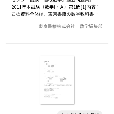
2011年本試験（数学I・Ａ）第1問[1]内容：
この資料全体は，東京書籍の数学教科書の
目次に準拠して，2000年から2011年までの
東京書籍株式会社 数学編集部
センター試験問題を分類したものです。この
資料は，そのなかの１問題です。データは問
題と解答で構成されています。※コピーし
て，授業でご利用ください。