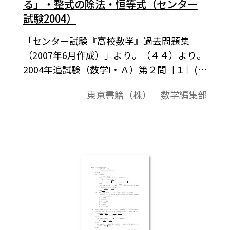
る」・整式の除法・恒等式（センター
試験2004）
「センター試験『高校数学』過去問題集
（2007年6月作成）」より。（４４）より。
2004年追試験（数学I・Ａ）第２問［１］(1)
(2)［２］。この資料全体は，東京書籍「数
東京書籍（株） 数学編集部
学I」（2007－2012年度用）「数学A」
（2008－2013年度用）「数学II」（2008－
2013年度用）の教科書の目次に準拠して，
2000年から2007年までのセンター試験問題
の小問を分類したものです。この問題は，そ
のなかの１小問です。データは問題と解答を
記載。データは問題と解答を記載。授業の
後，まとめとしての演習問題などでご利用
いただけます。