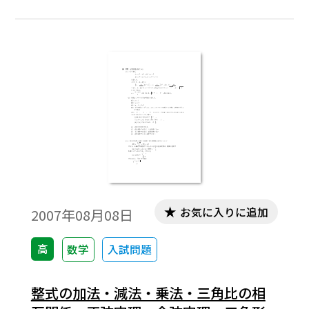
科書の目次に準拠して，2000年から2007年
までのセンター試験問題の小問を分類した
ものです。この問題は，そのなかの１小問で
す。データは問題と解答を記載。授業の後，
まとめとしての演習問題などでご利用いた
だけます。
お気に入りに追加
2007年08月08日
高
数学
入試問題
整式の加法・減法・乗法・三角比の相