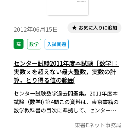
お気に入りに追加
2012年06月15日
高
数学
入試問題
センター試験2011年度本試験［数学Ⅰ：
実数ｘを超えない最大整数，実数の計
算，とり得る値の範囲]
センター試験数学過去問題集。2011年度本
試験（数学Ⅰ) 第4問この資料は、東京書籍の
数学教科書の目次に準拠して、センター試
験問題を分類したものです。データは問題と
東書Eネット事務局
解答で構成されています。