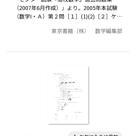
（2007年6月作成）」より。2005年本試験
（数学I・Ａ）第２問［１］(1)(2)［２］ケ～
サソタ。この資料全体は，東京書籍「数学
東京書籍（株） 数学編集部
I」（2007－2012年度用）「数学A」（2008
－2013年度用）「数学II」（2008－2013年
度用）の教科書の目次に準拠して，2000年
から2007年までのセンター試験問題の小問
を分類したものです。この問題は，そのなか
の１小問です。データは問題と解答を記載。
授業の後，まとめとしての演習問題などで
ご利用いただけます。