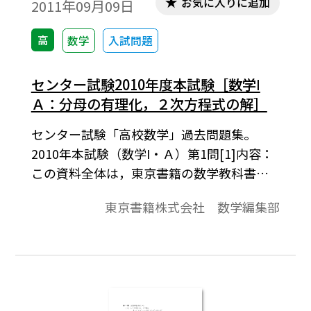
お気に入りに追加
2011年09月09日
高
数学
入試問題
センター試験2010年度本試験［数学Ⅰ
Ａ：分母の有理化，２次方程式の解］
センター試験「高校数学」過去問題集。
2010年本試験（数学I・Ａ）第1問[1]内容：
この資料全体は，東京書籍の数学教科書の
目次に準拠して，2000年から2011年までの
東京書籍株式会社 数学編集部
センター試験問題を分類したものです。この
資料は，そのなかの１問題です。データは問
題と解答で構成されています。※コピーし
て，授業でご利用ください。