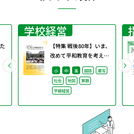
学校経営
た
【特集 戦後80年】いま、
改めて平和教育を考え
る〜「あの日」を語り継
小
中
高
国語
書写
ぐ本川小学校の子どもた
社会
地図
算数
ち〜
学級経営