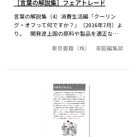
［言葉の解説集］フェアトレード
言葉の解説集（4）消費生活編「クーリン
グ・オフって何ですか？」（2016年7月）よ
り。 開発途上国の原料や製品を適正な価
格で継続的に購入 することにより，立場の
東京書籍（株） 家庭編集部
弱い開発途上国の生産者や労 働者の生活改
善と自立を目指す貿易の仕組みのことを
「フェアトレード」（Fair Trade：公平な貿
易）といい ます。