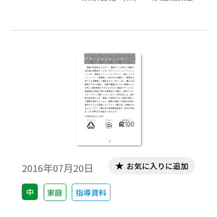
れ，環境への負荷ができる限り低減された
社会のことを「循環型社会」といいます。
お気に入りに追加
2016年07月20日
中
家庭
指導資料