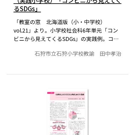
（実践小学校）「コンビニから見えてく
るSDGs」
「教室の窓 北海道版（小・中学校）
vol.21」より。小学校社会科6年単元「コン
ビニから見えてくるSDGs」の実践例。コン
ビニエンスストアとSDGsの関連について興
石狩市立石狩小学校教諭 田中孝治
味をもち，商品などから出るプラスチック
ごみの削減に向けて自分にできることを考
える。