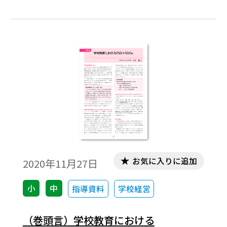
ついて」では，「持続可能な開発のための
教育（ESD）は次期学習指導要領改訂の全体
において基盤となる理念である」とされ
た。そして，2017年３月，学習指導要領の
告示に至った。全体の内容に係る前文及び
総則において，「持続可能な社会の創り
手」の育成が掲げられ，一定の取り組むべ
き方向性が示された。加えて，新学習指導
要領を貫く「カリキュラムマネジメント」
と「主体的・対話的で深い学び」，「社会
に開かれた教育課程」の３つの視点は，学
校におけるＥＳＤの推進にとっても極めて
お気に入りに追加
2020年11月27日
重要なキーワードとなった。
小
中
指導資料
学校経営
（巻頭言）学校教育における