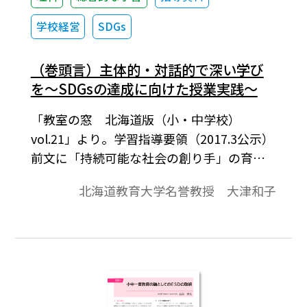
学校経営
SDGs
（巻頭言）主体的・対話的で深い学び
を～SDGsの達成に向けた授業実践～
「教室の窓 北海道版（小・中学校）
vol.21」より。学習指導要領（2017.3公示）
前文に「持続可能な社会の創り手」の育成
が明記され，「持続可能な開発のための教
北海道教育大学名誉教授 大津和子
育（ESD）」の重要性があらためて指摘され
ました。同時に，2030年を目途とする「持
続可能な開発目標（SDGs）」の達成に貢献
することが求められています。17の具体的
な目標からなるSDGsを意識したり明示する
ことにより，きわめて広い学習領域をもつ