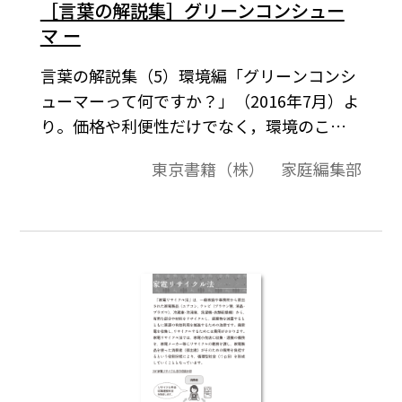
［言葉の解説集］グリーンコンシュー
マ ー
言葉の解説集（5）環境編「グリーンコンシ
ューマーって何ですか？」（2016年7月）よ
り。価格や利便性だけでなく，環境のこと
を考えて商品や店を選ぶ消費者のことを
東京書籍（株） 家庭編集部
「グリーンコンシューマー」と いいます。
環境をイメージした「グリーン（緑）」と
「コ ンシューマー（消費者）」を合わせた
造語で，「環境を大 切にする消費者」と意
訳されています。