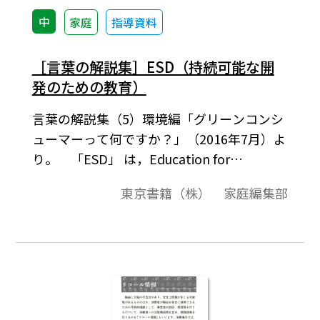
中
家庭
指導資料
［言葉の解説集］ESD（持続可能な開
発のための教育）
言葉の解説集（5）環境編「グリーンコンシ
ューマーって何ですか？」（2016年7月）よ
り。 「ESD」 は，Education for
Sustainable Development の略で「持続可
東京書籍（株） 家庭編集部
能な開発のための教育」と訳されていま
す。現在，世界には，環境・貧困・人権・平
和・開発と いったさまざまな地球規模の課
題があります。