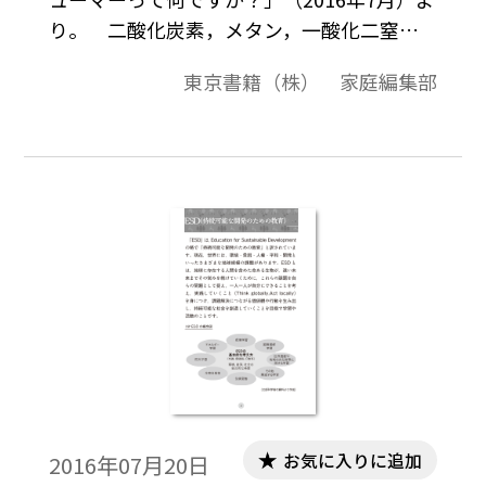
り。 二酸化炭素，メタン，一酸化二窒
素，フロンガスなど， 地球の表面から放出
東京書籍（株） 家庭編集部
される熱を吸収して地球の温度を保 つ効果
のある気体のことを「温室効果ガス」とい
います。
お気に入りに追加
2016年07月20日