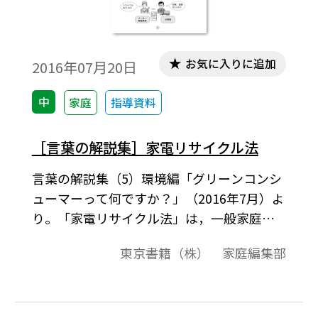
お気に入りに追加
2016年07月20日
中
家庭
指導資料
［言葉の解説集］家電リサイクル法
言葉の解説集（5）環境編「グリーンコンシ
ューマーって何ですか？」（2016年7月）よ
り。「家電リサイクル法」は，一般家庭や
事務所から排出された家電製品（エアコ
東京書籍（株） 家庭編集部
ン，テレビ（ブラウン管，液晶・プラズ
マ），冷蔵庫・冷凍庫，洗濯機・衣類乾燥
機）から，有用な部分や材料をリサイクル
し，廃棄物を減量すると ともに資源の有効