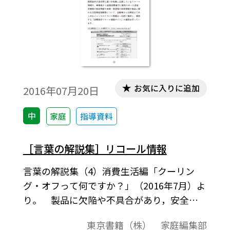
お気に入りに追加
2016年07月20日
中
家庭
指導資料
［言葉の解説集］リコール情報
言葉の解説集（4）消費生活編「クーリン
グ・オフって何ですか？」（2016年7月）よ
り。 製品に欠陥や不具合があり，安全上
問題が生じる可能 性があるもののほか，消
東京書籍（株） 家庭編集部
費者が製品を安全に使用できる ための予防