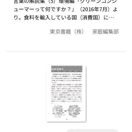
言葉の解説集（5）環境編「グリーンコンシ
ューマーって何ですか？」（2016年7月）よ
り。食料を輸入している国（消費国）にお
いて，もしその 輸入食料を生産するとした
東京書籍（株） 家庭編集部
ら，どの程度の水が必要かを推定した水の
量のことを「バーチャルウォーター（仮想
水）」 といいます。