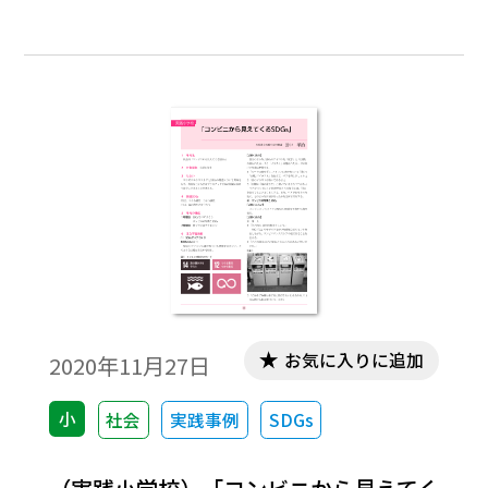
した。2030アジェンダを読んだとき，自然
環境だけではなく経済，社会における重要
課題が明文化され，さらに，地球を救うこ
とができる最後の機会は私たちであると，
書いてあったことに衝撃と焦りを覚えまし
た。2030アジェンダのタイトルにある「変
革」をするためにどうしたらいいのかと悩
む毎日です。「我々の世界を変革する：持続
可能な開発のための2030アジェンダ」は
2014年９月に国連総会にて採択された文章
です。この2030アジェンダの中に持続可能
な社会を世界で目指す目標としてSDGsが記
お気に入りに追加
2020年11月27日
載されています。SDGsのみに焦点が当てら
れていますが，2030アジェンダにはSDGsが
小
社会
実践事例
SDGs
必要な背景も書かれていますので，一読を
オススメます。