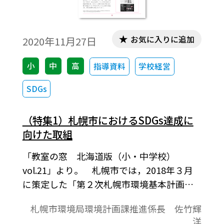
お気に入りに追加
2020年11月27日
小
中
高
指導資料
学校経営
SDGs
（特集1）札幌市におけるSDGs達成に
向けた取組
「教室の窓 北海道版（小・中学校）
vol.21」より。 札幌市では，2018年３月
に策定した「第２次札幌市環境基本計画」
において，初めて行政計画としてSDGs（持
札幌市環境局環境計画課推進係長 佐竹輝
続可能な開発目標）達成に向けて取り組む
洋