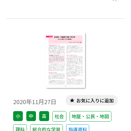
こととなった。本計画では，「次世代の子
どもたちが笑顔で暮らせる持続可能な都市
『環境首都・SAPPORO』」を将来像とし，
環境，社会，経済分野の統合的取組を推進
することで，SDGs達成にもつなげていくこ
とを位置付けた。特に近年の気候変動をは
じめとする環境問題は，地球温暖化の影響
による大型の台風や干ばつなどによる世界
的な気象災害の増加により，経済的被害や
それに伴う貧困の悪化や健康被害など，
我々が消費する資源やエネルギーによる影
響が環境分野にとどまらないグローバルな
課題につながっており，SDGsはこのような
お気に入りに追加
2020年11月27日
世界の現状への気付きと解決に向けた視点
を得るための非常に重要な目標となってい
小
中
高
社会
地歴・公民・地図
る。
理科
総合的な学習
指導資料