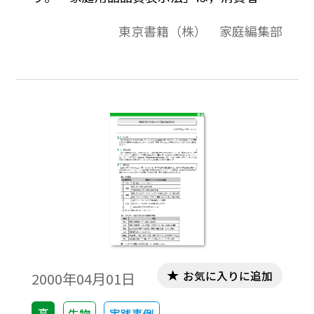
日常使用する家 庭用品（繊維製品，合成樹
東京書籍（株） 家庭編集部
脂加工品，電気機械器具，雑 貨工業品）を
対象に，商品の品質について事業者が表示
すべき事項や表示方法を定めています。
お気に入りに追加
2000年04月01日
高
生物
実践事例