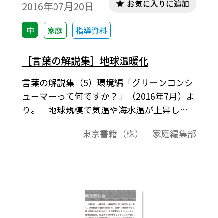
お気に入りに追加
2016年07月20日
中
家庭
指導資料
［言葉の解説集］地球温暖化
言葉の解説集（5）環境編「グリーンコンシ
ューマーって何ですか？」（2016年7月）よ
り。 地球規模で気温や海水温が上昇し，
氷河や氷床が縮小 する現象のことを「地球
東京書籍（株） 家庭編集部
温暖化」といいます。地球温暖 化は，平均
的な気温の上昇のみならず，異常高温（熱
波） や大雨・干ばつの増加など，さまざま
な気候の変化を伴っ ています。