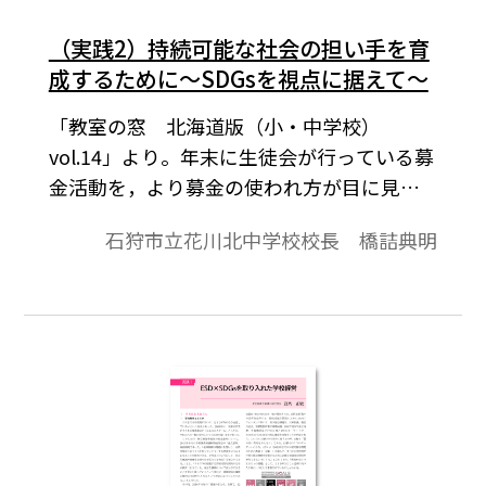
（実践2）持続可能な社会の担い手を育
成するために～SDGsを視点に据えて～
「教室の窓 北海道版（小・中学校）
vol.14」より。年末に生徒会が行っている募
金活動を，より募金の使われ方が目に見え
るようにタイの子どもが１年間学校へ通学
石狩市立花川北中学校校長 橋詰典明
するための支援金として送金する取り組み
に変更した。生徒玄関には現在支援してい
るタイの生徒の写真が掲示されている。そ
して，これらの活動が，SDGsの目標３「福
祉と健康」，目標４「質の高い教育」につ
ながる活動だということを教職員に伝え
て，現在取り組んでいるこれらの活動を生
かしながら次年度の学校経営に向かいたい