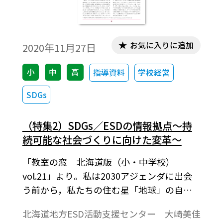
お気に入りに追加
2020年11月27日
小
中
高
指導資料
学校経営
SDGs
（特集2）SDGs／ESDの情報拠点～持
続可能な社会づくりに向けた変革～
「教室の窓 北海道版（小・中学校）
vol.21」より。私は2030アジェンダに出会
う前から，私たちの住む星「地球」の自然
環境の破壊，地球温暖化による気候変動等
北海道地方ESD活動支援センター 大崎美佳
に対して危機感を持ちながら暮らしていま