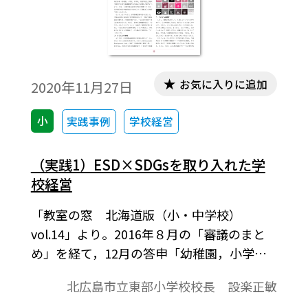
という私の願いを少しずつ広めていった。
お気に入りに追加
2020年11月27日
小
実践事例
学校経営
（実践1）ESD×SDGsを取り入れた学
校経営
「教室の窓 北海道版（小・中学校）
vol.14」より。2016年８月の「審議のまと
め」を経て，12月の答申「幼稚園，小学
校，中学校，高等学校及び特別支援学校の
北広島市立東部小学校校長 設楽正敏
学習指導要領等の改善及び必要な方策等に