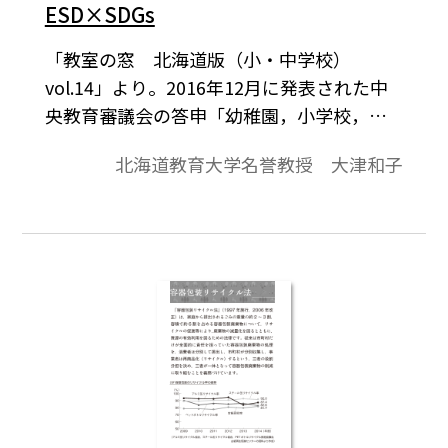
ESD×SDGs
「教室の窓 北海道版（小・中学校）
vol.14」より。2016年12月に発表された中
央教育審議会の答申「幼稚園，小学校，中
学校，高等学校及び特別支援学校の学習指
北海道教育大学名誉教授 大津和子
導要領等の改善及び必要な方策等につい
て」には，「持続可能な開発のための教育
（ESD）は，次期学習指導要領改訂の全体に
おいて基盤となる理念である」と明記され
ています。この答申を受けて，小・中学校学
習指導要領改訂版（2017年３月公示）の前
文及び総則において，「持続可能な社会の
創り手」の育成が掲げられ，全教科におい
ても関連する内容が盛り込まれました。