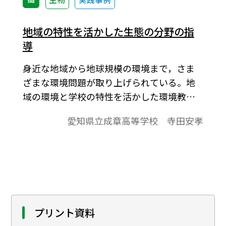
地域の特性を活かした生態の分野の指
導
身近な地域から地球規模の環境まで，さま
ざまな環境問題が取り上げられている。地
域の環境と学校の特性を活かした環境教育
の実践をおこない，その結果，環境に関す
愛知県立成章高等学校 寺田安孝
る生徒の意識がどのように変わったかを評
価し検討した。
プリント資料