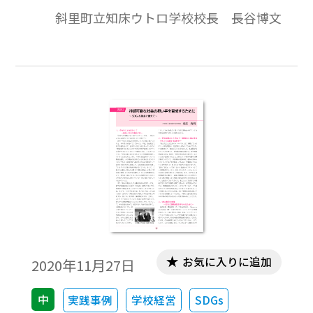
の小さな学校である。平成28年４月に小中
斜里町立知床ウトロ学校校長 長谷博文
併置校から義務教育学校となり，９年間の
学びの充実を目指した小中一貫教育を推進
している。小中一貫教育の考え方は様々あ
るが，本校は４－３－２の３ブロック制を
取り入れ，各ブロックで適切な段差を付
け，その段差を乗り超える力を付けるよう
に取組を進めている。特徴的な取組をいく
つかを紹介する。
お気に入りに追加
2020年11月27日
中
実践事例
学校経営
SDGs