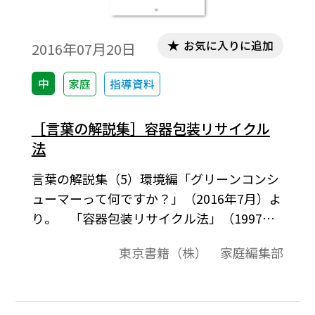
お気に入りに追加
2016年07月20日
中
家庭
指導資料
［言葉の解説集］容器包装リサイクル
法
言葉の解説集（5）環境編「グリーンコンシ
ューマーって何ですか？」（2016年7月）よ
り。 「容器包装リサイクル法」（1997年
施行，2006年改 正）は，家庭から排出され
東京書籍（株） 家庭編集部
るごみの重量の約2～3割， 容積で約6割を占
める容器包装廃棄物について，リサイクル
の促進等により，廃棄物の減量化を図ると