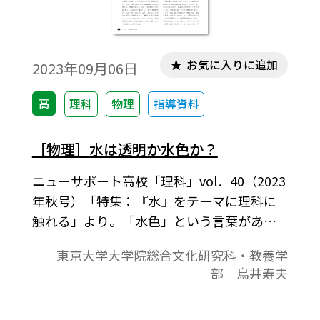
お気に入りに追加
2023年09月06日
高
理科
物理
指導資料
［物理］水は透明か水色か？
ニューサポート高校「理科」vol．40（2023
年秋号）「特集：『水』をテーマに理科に
触れる」より。「水色」という言葉がある
ように、人は古来より水には色の属性があ
東京大学大学院総合文化研究科・教養学
ると認識してきた。確かに、海の水は白い
部 鳥井寿夫
砂浜では淡い青緑色に見え、沖に出れば濃
紺に見える。裏磐梯の五色沼は有名な観光