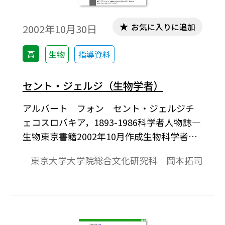
お気に入りに追加
2002年10月30日
高
生物
指導資料
セント・ジェルジ（生物学者）
アルバート フォン セント・ジェルジチ
ェコスロバキア，1893-1986科学者人物誌―
生物東京書籍2002年10月作成生物科学者
は，魅力的な新しい物質を発見し，その作
東京大学大学院総合文化研究科 岡本拓司
用機序を解明して新しい研究分野を開拓し
たいと願う。アルバート・セント・ジェル
ジは，ビタミンCの発見，細胞呼吸経路の提
唱，筋収縮のしくみ解明と，三つのホーム
ラン級の業績を挙げた20世紀最高の生化学