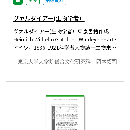
生物
指導資料
ヴァルダイアー(生物学者）
ヴァルダイアー(生物学者）東京書籍作成
Heinrich Wilhelm Gottfried Waldeyer-Hartz
ドイツ，1836-1921科学者人物誌―生物東京
書籍2004年1月作成ドイツの解剖学者。
東京大学大学院総合文化研究科 岡本拓司
1916年に貴族に列せられて，公式にはvon
Waldeyer-Hartzという名字になる。父親は
土地管理者，母親は教師だった。1856年に
ゲッティンゲン大学に入学，数学と自然科
学を学ぶ。しかし，その大学で優れた解剖
学者ヘンレ(Friedrich Gustav Jacob Henle)
と出会い，医学を専攻することにした。後
にグライフスヴァルト大学の解剖学研究所
の助手となり，ベルリン大学に移って1861