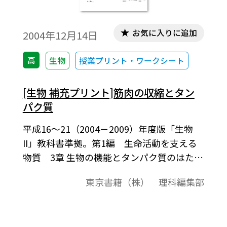
お気に入りに追加
2004年12月14日
高
生物
授業プリント・ワークシート
[生物 補充プリント]筋肉の収縮とタン
パク質
平成16～21（2004－2009）年度版「生物
II」教科書準拠。第1編 生命活動を支える
物質 3章 生物の機能とタンパク質のはたら
き 3-B 筋肉の収縮とタンパク質。※授業プ
東京書籍（株） 理科編集部
リントとして，自由に加工・編集してご利
用いただけます。