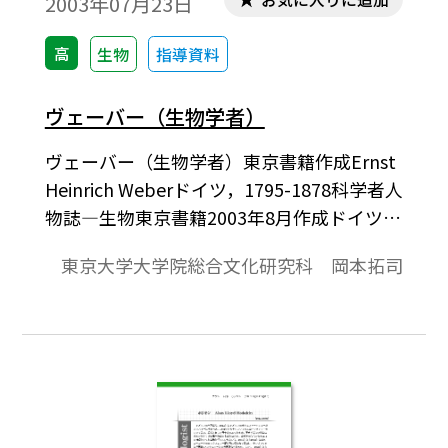
2003年07月23日
ーの助手となり，1905年にはウィーン大学
に移っていたマイアーの研究室の準教授と
高
生物
指導資料
なり，1909年にはオーストリアのグラーツ
大学の医学教授となった。
ヴェーバー（生物学者）
ヴェーバー（生物学者）東京書籍作成Ernst
Heinrich Weberドイツ，1795-1878科学者人
物誌―生物東京書籍2003年8月作成ドイツの
解剖学者・生理学者。1795年にヴィテンベ
東京大学大学院総合文化研究科 岡本拓司
ルクに生まれ，ヴィテンベルク大学で医学
を学んだ。1815年に同大学で医学博士号を
取得，後にライプツィヒに移り医療実践を
経験した。1817年にライプツィヒ大学で神
経についての比較解剖学の論文で教授資格
を取得。1818年にライプツィヒ大学の比較
解剖学の員外教授，1821年に解剖学と生理