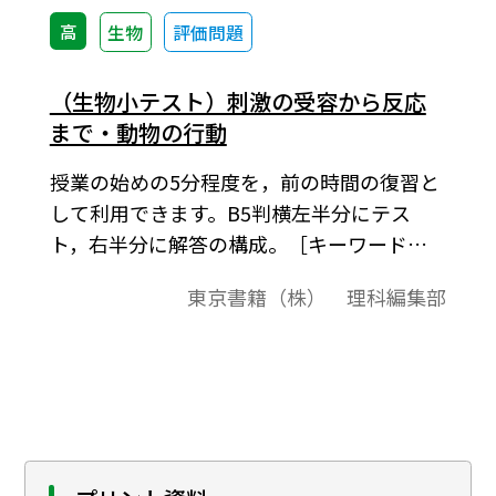
高
生物
評価問題
（生物小テスト）刺激の受容から反応
まで・動物の行動
授業の始めの5分程度を，前の時間の復習と
して利用できます。B5判横左半分にテス
ト，右半分に解答の構成。［キーワード］
ヒトの目，錐体細胞，かん体細胞，レンズ
東京書籍（株） 理科編集部
の焦点距離，毛様筋，耳小骨，脊髄の背
根・腹根，感覚神経，背根，静止電位，活
動電位，有髄神経，髄鞘，髄鞘，ランビエ
絞輪，跳躍伝導，走性