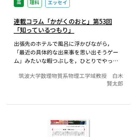
高
理科
エッセイ
連載コラム「かがくのおと」第53回
「知っているつもり」
出張先のホテルで風呂に浮かびながら，
「最近の具体的な出来事を思い出そうゲー
ム」みたいな暇つぶしを，ひとりでやって
いた夜のこと。予想以上に思い出せずに，
筑波大学数理物質系物理工学域教授 白木
寂しい気持ちになっていた。３日前に見た
賢太郎
テレビや先週の新聞の内容なんて，まず思
い出せやしない。読んだ本を１冊２冊３冊
とさかのぼると曖昧になって，うろ覚えの
題名と「あの辺りが面白かった」という印
象くらいが関の山，目次の構成や気に入っ
たフレーズは，言葉としては出てこない。