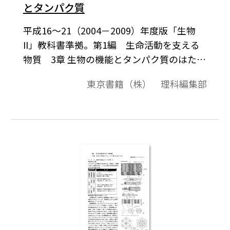
とタンパク質
平成16～21（2004－2009）年度版「生物
II」教科書準拠。第1編 生命活動を支える
物質 3章 生物の機能とタンパク質のはたら
き 3-A 細胞膜のはたらきとタンパク質。※
東京書籍（株） 理科編集部
授業プリントとして，自由に加工・編集し
てご利用いただけます。