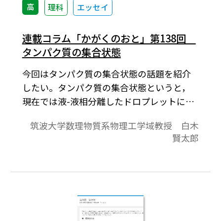
高
理科
エッセイ
連載コラム「かがくのおと」第138回
タンパク質の集合状態
今回はタンパク質の集合状態の話題を紹介
したい。タンパク質の集合状態というと，
現在では液-液相分離したドロプレットに注
目が集まっており，本コーナーでもここ3年
筑波大学数理物質系物理工学域教授 白木
ほどは主題であった。一方，機能性アミロ
賢太郎
イドや回転対称性のあるタンパク質などは
もっと古くから研究されており，最近では
長期記憶に関わるという面白い仮説が登場
している。また，アロステリック阻害も新
しいメカニズムで説明されようとしてい
る。