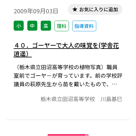
お気に入りに追加
2009年09月03日
小
中
高
理科
指導資料
４０．ゴーヤーで大人の味覚を(学舎花
逍遥）
（栃木県立田沼高等学校の植物写真）職員
室前でゴーヤ－が育っています。前の学校評
議員の萩原先生から苗を戴いたもので、休
み中何本も収穫できました。青果店の店先
栃木県立田沼高等学校 川島基巳
のものほどではありませんが、立派なゴー
ヤーでした。