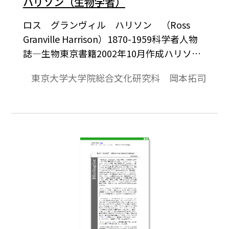
ハリソン（生物学者）
ロス グランヴィル ハリソン （Ross
Granville Harrison）1870-1959科学者人物
誌―生物東京書籍2002年10月作成ハリソン
は，精子は別として，すべての細胞はソリ
東京大学大学院総合文化研究科 岡本拓司
ッドなフェイスを這うことを証明した
(1914)。クモと小さなガラス・シリンダを
ガラスびんの中に入れた。クモはシリンダ
の上に網を張った。これを消毒し，その上
に脱フィブリンしたプラスマを置いた。朝
露がクモの巣に置いた姿を想像すればよ
い。このプラスマ滴に神経組織片を置い
た。神経細胞から伸びた繊維は液の中を泳
がず，クモの糸に沿って伸びた。