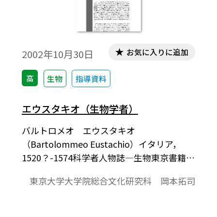
お気に入りに追加
2002年10月30日
高
生物
指導資料
エウスタキオ（生物学者）
バルトロメオ エウスタキオ
（Bartolommeo Eustachio）イタリア，
1520？-1574科学者人物誌―生物東京書籍
2002年10月作成エウスタキオの名前は，耳
東京大学大学院総合文化研究科 岡本拓司
管を欧氏管あるいはエウスタキオ管と呼ぶ
ことからよく知られている。しかし，耳管
は紀元前にすでに発見されていた。それに