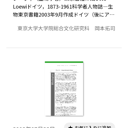
Loewiドイツ，1873-1961科学者人物誌―生
物東京書籍2003年9月作成ドイツ（後にアメ
リカ）の生理学者・薬学者。1873年にフラ
東京大学大学院総合文化研究科 岡本拓司
ンクフルト・アム・マインに商人の息子と
して生まれる。1891年にミュンヘン大学と
シュトラスブルク大学（当時はドイツ領）
の医学部に学んだが，初めは医学にあまり
関心を持たなかった。1894年秋に突然医学
に目覚め1896年にはシュトラスブルク大学
で医学博士号を取得，卒業後1897年から翌
年にかけてフランクフルトの市立病院に勤
める。そこで多くの患者が，治療法が無い
ために放置されている現状を見て，基礎医
学，特に薬学を研究して治療法の発見を目
指すことに決めた。1898年にマールブルク
大学の薬学教授ハンス・ホルスト・マイア
お気に入りに追加