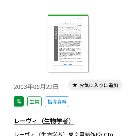
た。1861年からイェナ大学で比較解剖学，
生理学，植物学を学んだ。後にハイデルベ
ルク大学，ゲッティンゲン大学でも学び，
1867年にライプツィヒ大学で角膜の解剖に
ついての論文で医学博士号を取得した。
お気に入りに追加
2003年08月22日
高
生物
指導資料
レーヴィ（生物学者）
レーヴィ（生物学者）東京書籍作成Otto