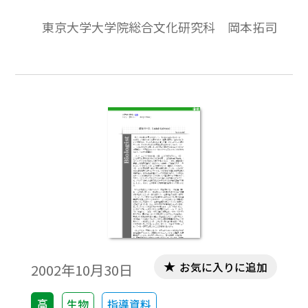
2002年10月作成homeostasis（恒常性）と
はゆるがぬものとなった。
東京大学大学院総合文化研究科 岡本拓司
いう言葉は生物字を学ぶものにとって耳慣
れたものであろう。事典をひもとくと“生物
体が間断ない外的，内的環境の変化を受け
ながらも，個体としての生理的状態を安定
した状態に保つ働き”（『万有百科大事典・
動物』小学館）といった説明がみられる。
この事典の解説を書かれた川島誠一郎氏に
よれば，フランスの生理学者クロード・ベ
ルナールの“体液の状態は環境が変化しても
一定に保たれるような調節能がある”（同
上）という考えを，アメリカのキャノンが
さらに発展させて“恒温動物における体温の
恒常性，生物の防衛手段にもあてはめ
お気に入りに追加
2002年10月30日
た”（同上）ものであるという。
高
生物
指導資料