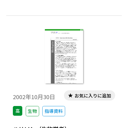
1932年からケンブリッジ大学トリニティ・
カレジで学ぶ。祖父とおじが歴史家であっ
たため，歴史を学ぶか科学にするかを迷う
が結局生物学と化学を学んだ。学部生の時
代からカエルの神経を使った実験を行って
いたという。1937年から1938年にはニュー
ヨークのロックフェラー研究所に招かれて
留学し，ケンブリッジに帰国後A.F.ハクスリ
ーとの共同研究を始めた。しかし，1940年
から第２次世界大戦の終了まで，ホジキン
は自らの研究を中断し航空医学の研究に協
力して，イギリス各地を移動しなければな
お気に入りに追加
2002年10月30日
らなかった。
高
生物
指導資料