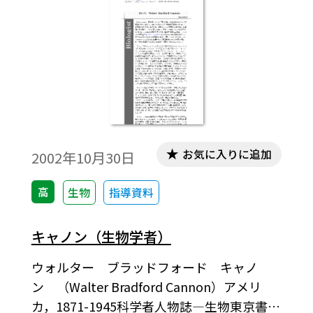
者の一人である。第二次世界大戦中は平和
のためスパイ活動をしたり，戦後はハンガ
リー大統領候補に推されたが，ソビエト共
産主義に反抗してアメリカに亡命した。ベ
トナム戦争反対運動をしたり，4回も結婚し
た波瀾万丈の生涯を送ったロマンの人であ
る。セント・ジェルジは，1893年9月16日，
3代基礎医学教授が続いたブダペストの名門
お気に入りに追加
2002年10月30日
に生を受けた。ブダペスト大学医学部に進
学，伯父（解剖学教授）の指導下で20歳に
高
生物
指導資料
して組織学の学術論文を発表した。生命現
象の解明をめざして，彼は，生理学，薬理
キャノン（生物学者）
学，細菌学，物理化学を学んだ。第一次世
ウォルター ブラッドフォード キャノ
界大戦に軍医として出征したセント・ジェ
ン （Walter Bradford Cannon）アメリ
ルジは，わざと自らの左腕を銃撃して負傷
カ，1871-1945科学者人物誌―生物東京書籍
し，除隊した。以来，彼の平和を願う信念