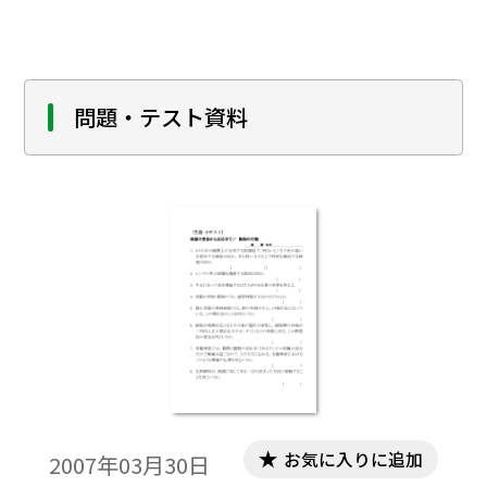
もかかわらず欧氏管と呼ばれるのは，耳科
学を確立したA．Ｍ．ヴァルサルヴァが，エ
ウスタキオの解剖図に鼓室と咽頭をつなぐ
管が描かれているのを見つけて，これをエ
問題・テスト資料
ウスタキオの耳管と命名したからである。
お気に入りに追加
2007年03月30日