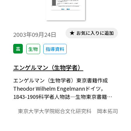
年に医学博士号を取得し，翌年には教授資
格試験に合格した。
お気に入りに追加
2003年09月24日
高
生物
指導資料
エンゲルマン（生物学者）
エンゲルマン（生物学者）東京書籍作成
Theodor Wilhelm Engelmannドイツ，
1843-1909科学者人物誌―生物東京書籍
2003年10月作成ドイツの生理学者。ライプ
東京大学大学院総合文化研究科 岡本拓司
ツィヒに生まれる。父親は著名な出版者で
あり，母は歴史家フリードリヒ・ハッセ
(Friedrich Christia August Hasse)の娘であっ