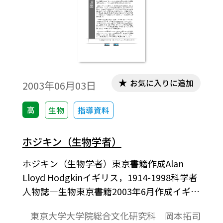
学の員外教授になった（1840年に正教授
に）。生理学教授としては1866年まで，解
剖学教授としては1871年まで大学に留まっ
た。
お気に入りに追加
2003年06月03日
高
生物
指導資料
ホジキン（生物学者）
ホジキン（生物学者）東京書籍作成Alan
Lloyd Hodgkinイギリス，1914-1998科学者
人物誌―生物東京書籍2003年6月作成イギリ
スの生理学者。1914年にイギリスのオクス
東京大学大学院総合文化研究科 岡本拓司
フォードシャー州バンバリーに生まれる。