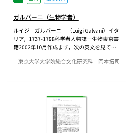
ガルバーニ（生物学者）
ルイジ ガルバーニ （Luigi Galvani）イタ
リア，1737-1798科学者人物誌―生物東京書
籍2002年10月作成まず，次の英文を見てい
ただこう。The story galvanized them into
東京大学大学院総合文化研究科 岡本拓司
life. これはどのように訳されるか。英語の辞
書に，‘galvanize'という単語があり，そこ
に“にわかに元気（活気）づかせる”という
訳が出ている。上の文もそのような意味に
訳せばよいようである。しかし，すでにお
わかりと思うがこの言葉は今回の主人公で
あるイタリアの解剖学者・生理学者のルイ
ジ・ガルバーニに因んでつくられたもので
ある。ではその経緯は？