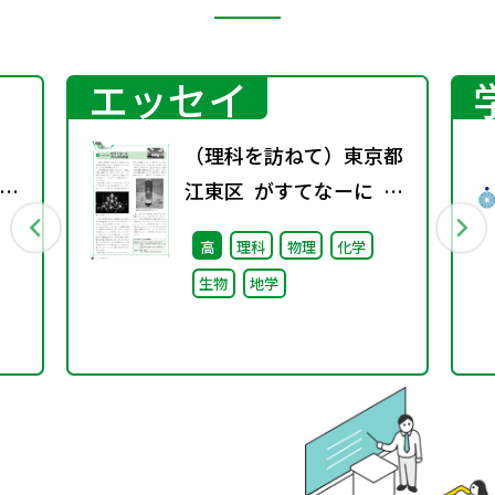
エッセイ
（理科を訪ねて）東京都
」
江東区 がすてなーに ガ
スの科学館
高
理科
物理
化学
生物
地学