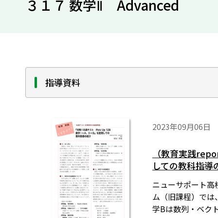
３１７ 数学Ⅱ Advanced
指導資料
2023年09月06日
（教育実践rep
しての教科指導
ニューサポート高校
ム（旧課程）では、
学Bは数列・ベク