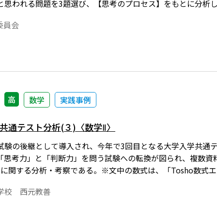
と思われる問題を3題選び、【思考のプロセス】をもとに分析
集委員会
高
数学
実践事例
学共通テスト分析(３)〈数学Ⅱ〉
試験の後継として導入され、今年で3回目となる大学入学共通テ
「思考力」と「判断力」を問う試験への転換が図られ、複数資
Ⅱに関する分析・考察である。※文中の数式は、「Tosho数式
るためには、「Tosho数式エディタ」が導入されていること
学校 西元教善