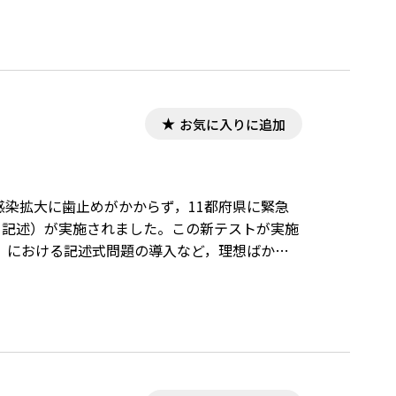
お気に入りに追加
ス感染拡大に歯止めがかからず，11都府県に緊急
と記述）が実施されました。この新テストが実施
」における記述式問題の導入など，理想ばかり
，全国の高校生たちは入学以来散々振り回され
迎えることとなり，受験生の皆さんは本当に大