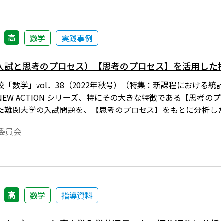
高
数学
実践事例
入試と思考のプロセス）【思考のプロセス】を活用した
「数学」vol．38（2022年秋号）（特集：新課程における
EW ACTION シリーズ、特にその大きな特徴である【思考
た難関大学の入試問題を、【思考のプロセス】をもとに分析し
集委員会
高
数学
指導資料