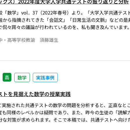
ックス）2022年度大学入学共通テストの振り返りと分析
「数学」vol．37（2022年春号）より。「大学入学共通テ
階から指摘されてきた「会話文」「日常生活の文脈」などの是
で侃々諤々の議論が行われているのを、私も聞き及んでいます
中・高等学校教諭 須藤雄生
高
数学
実践事例
ストを見据えた数学の授業実践
初めて実施された共通テストの数学の問題を分析すると、正直な
度も同様のレベルかは疑問であり、また、昨今の生徒の「読解
分な対策が求められます。そこで本稿では、共通テストへ向け
たいと思います。