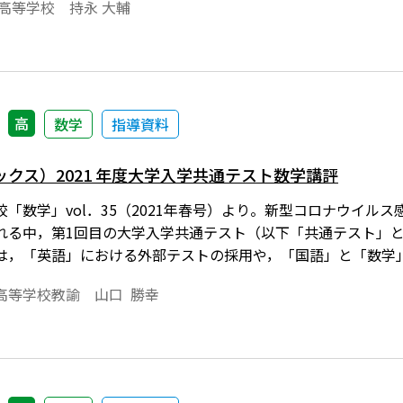
高等学校 持永 大輔
高
数学
指導資料
クス）2021 年度大学入学共通テスト数学講評
「数学」vol．35（2021年春号）より。新型コロナウイル
れる中，第1回目の大学入学共通テスト（以下「共通テスト」
は，「英語」における外部テストの採用や，「国語」と「数学
現への課題を克服することができなかった“大人たち”のせいで
高等学校教諭 山口 勝幸
ロナ感染予防のために設けられた様々な制約の中で受験当日を
す。改めて「ご苦労様でした」とお伝えしたいと思います。