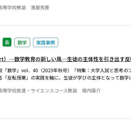
高等学校教諭 濱屋秀憲
高
数学
実践事例
ort）─数学教育の新しい風─生徒の主体性を引き出す
「数学」vol．40（2023年秋号）「特集：大学入試と思考の
る「反転授業」の実践を軸に、生徒が学びの主体となって数学
高等学校医進・サイエンスコース教諭 堀内陽介