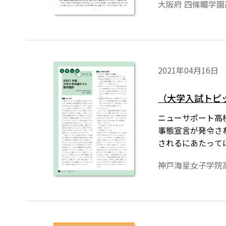
大阪府 四條畷学園
2021年04月16日
（大学入試トピッ
ニューサポート高校
事態宣言が発令さ
されるにあたって
が先行し，その実
神戸海星女子学院
ました。その上コ
変だったと思いま