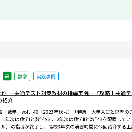
高
数学
実践事例
ort）─共通テスト対策教材の指導実践─『攻略！共通テスト
の紹介
「数学」vol．40（2023年秋号）「特集：大学入試と思考
1年次は数学Ⅰと数学Aを、2年次は数学Ⅱと数学Bを配置してい
トル）の指導が終了し、高校3年次の演習時間に今回紹介する