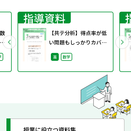
指導資料
数
【共テ分析】得点率が低
い問題もしっかりカバー
（攻略!共通テストPick
学
高
数学
Up）
授業に役立つ資料集