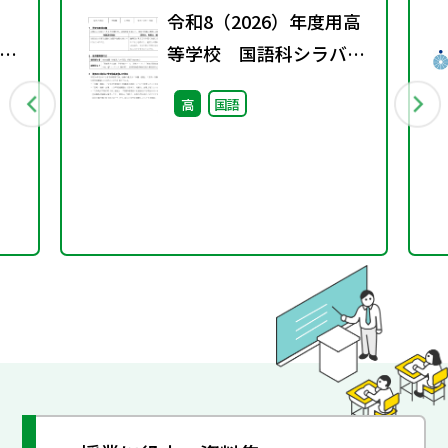
令和8（2026）年度用高
示
等学校 国語科シラバス
し
案・ルーブリック
高
国語