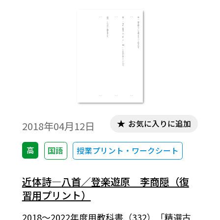
お気に入りに追加
2018年04月12日
高
国語
授業プリント・ワークシート
近体詩―八首／登楽遊原 李商隠（復
習用プリント）
2018～2022年度用教科書（332）「精選古