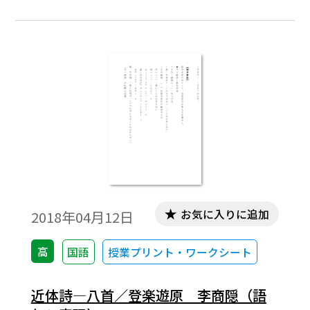
お気に入りに追加
2018年04月12日
高
国語
授業プリント・ワークシート
近体詩―八首／登楽遊原 李商隠（語