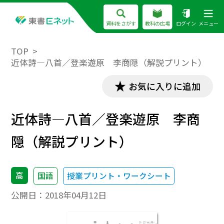
資料をさがす
教科の広場
ログイン
メニュー
TOP
近体詩―八首／登楽遊原 李商隠（解説プリント）
お気に入りに追加
近体詩―八首／登楽遊原 李商
隠（解説プリント）
高
国語
授業プリント・ワークシート
公開日：
2018年04月12日