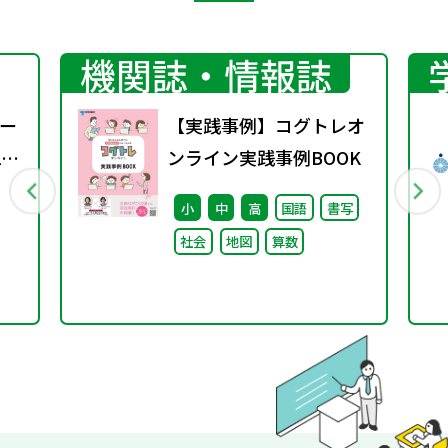
機関誌・情報誌
ー
【実践事例】コグトレオ
1
ンライン実践事例BOOK
小
中
高
国語
書写
社会
地図
算数