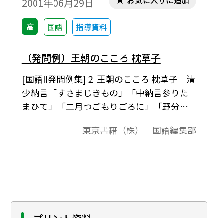
お気に入りに追加
2001年06月29日
高
国語
指導資料
（発問例）王朝のこころ 枕草子
[国語II発問例集]２ 王朝のこころ 枕草子 清
少納言「すさまじきもの」「中納言参りた
まひて」「二月つごもりごろに」「野分の
またの日こそ」「国語II 古典編（589）」
東京書籍（株） 国語編集部
準拠、発問例集授業の中での発問の例とし
て、またテスト問題作成されるときの問題
の例としてご利用ください｡「テキストダウ
ンロード用」で、テキストデータだけを取
り出すことができますので、教材作成のた
めに、自由に加工編集してご活用ください｡