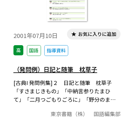
お気に入りに追加
2001年07月10日
高
国語
指導資料
（発問例）日記と随筆 枕草子
[古典I 発問例集]２ 日記と随筆 枕草子
「すさまじきもの」「中納言参りたまひ
て」「二月つごもりごろに」「野分のまた
の日こそ」「古典I （554）」準拠、発問例
東京書籍（株） 国語編集部
集授業の中での発問の例として、またテス
ト問題作成されるときの問題の例としてご
利用ください｡「テキストダウンロード用」