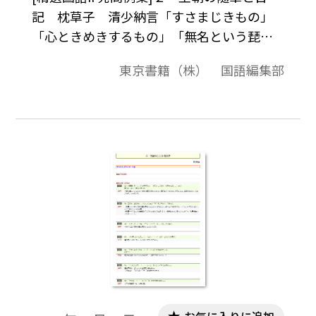
記 枕草子 清少納言「すさまじきもの」
「心ときめきするもの」「無名という琵琶
の御琴を」「九月ばかり」「〔参考〕春は
東京書籍（株） 国語編集部
あけぼの」「精選国語II （590）」準拠、発
問例集授業の中での発問の例として、また
テスト問題作成されるときの問題の例とし
てご利用ください｡「テキストダウンロード
用」で、テキストデータだけを取り出すこ
とができますので、教材作成のために、自由
に加工編集してご活用ください｡