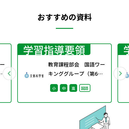
おすすめの資料
学習指導要領
ー
教育課程部会 国語ワー
キンググループ（第6
回） 配付資料
小
中
高
国語