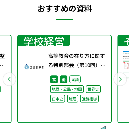
おすすめの資料
学校経営
整
高等教育の在り方に関す
る特別部会（第10回）配
付資料
高
他
国語
地歴・公民・地図
世界史
日本史
地理
進路指導