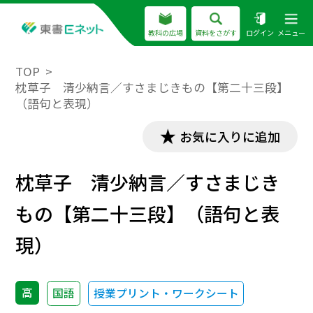
教科の広場
資料をさがす
ログイン
メニュー
TOP
枕草子 清少納言／すさまじきもの【第二十三段】
（語句と表現）
お気に入りに追加
枕草子 清少納言／すさまじき
もの【第二十三段】（語句と表
現）
高
国語
授業プリント・ワークシート