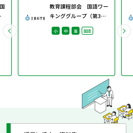
国
教育課程部会 国語ワー
春
キンググループ（第3
回） 配付資料
小
中
高
国語