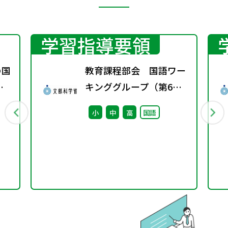
学習指導要領
の国
教育課程部会 国語ワー
変
キンググループ（第6
ト
回） 配付資料
小
中
高
国語