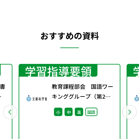
おすすめの資料
学習指導要領
書
教育課程部会 国語ワー
春
キンググループ（第2
回） 配付資料
小
中
高
国語