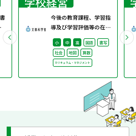
学校経営
書
今後の教育課程、学習指
春
導及び学習評価等の在り
方に関する有識者検討会
小
中
高
国語
書写
の論点整理を掲載しまし
社会
地図
算数
た
カリキュラム・マネジメント