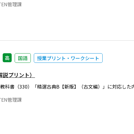
EN管理課
高
国語
授業プリント・ワークシート
解説プリント）
年度用教科書（330）「精選古典B【新版】（古文編）」に対応
EN管理課