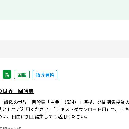
高
国語
指導資料
の世界 閑吟集
]５ 詩歌の世界 閑吟集「古典I （554）」準拠、発問例集
例としてご利用ください｡「テキストダウンロード用」で、テ
めに、自由に加工編集してご活用ください｡