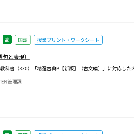
高
国語
授業プリント・ワークシート
語句と表現）
年度用教科書（330）「精選古典B【新版】（古文編）」に対応
EN管理課