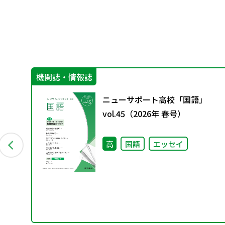
機関誌・情報誌
ニューサポート高校「国語」
vol.45（2026年 春号）
イ
高
国語
エッセイ