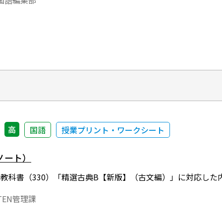
国語編集部
高
国語
授業プリント・ワークシート
ノート）
年度用教科書（330）「精選古典B【新版】（古文編）」に対応
EN管理課