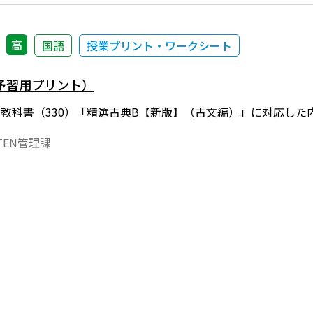
高
国語
授業プリント・ワークシート
予習用プリント）
年度用教科書（330）「精選古典B【新版】（古文編）」に対応
EN管理課