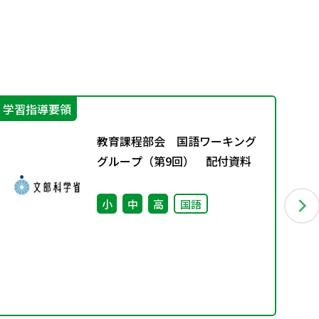
学習指導要領
そ
教育課程部会 国語ワーキング
グループ（第9回） 配付資料
小
中
高
国語