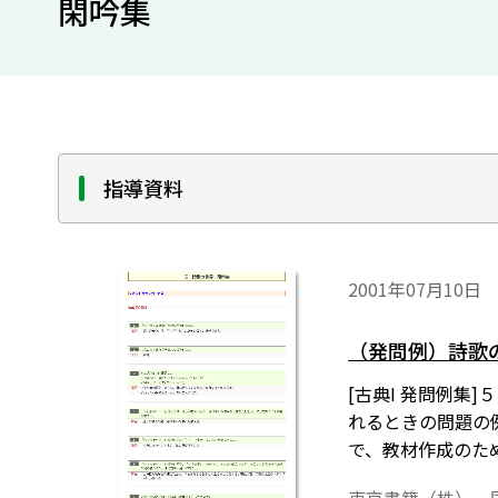
閑吟集
指導資料
2001年07月10日
（発問例）詩歌
[古典I 発問例集
れるときの問題の
で、教材作成のた