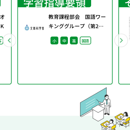
学習指導要領
オ
教育課程部会 国語ワー
K
キンググループ（第2
回） 配付資料
写
小
中
高
国語