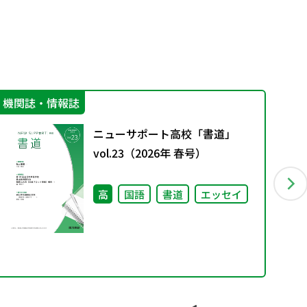
機関誌・情報誌
機
ニューサポート高校「書道」
vol.23（2026年 春号）
高
国語
書道
エッセイ