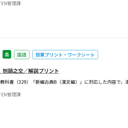
EN管理課
高
国語
授業プリント・ワークシート
）刎頸之交／解説プリント
年度用教科書（329）「新編古典B（漢文編）」に対応した内容で
EN管理課