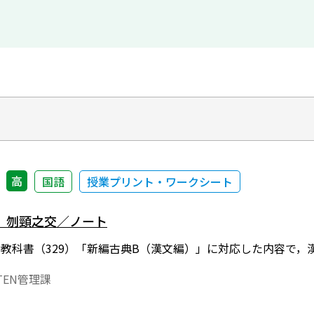
高
国語
授業プリント・ワークシート
）刎頸之交／ノート
年度用教科書（329）「新編古典B（漢文編）」に対応した内容で
EN管理課