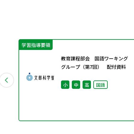
学習指導要領
グ
教育課程部会 国語ワーキング
料
グループ（第7回） 配付資料
小
中
高
国語