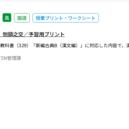
高
国語
授業プリント・ワークシート
）刎頸之交／予習用プリント
年度用教科書（329）「新編古典B（漢文編）」に対応した内容で
EN管理課