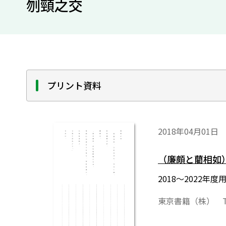
刎頸之交
プリント資料
2018年04月01日
（廉頗と藺相如
2018～2022
東京書籍（株） T