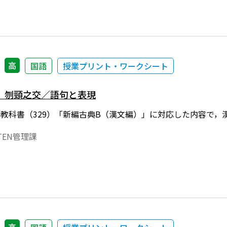
高
国語
授業プリント・ワークシート
）刎頸之交／語句と表現
年度用教科書（329）「新編古典B（漢文編）」に対応した内容で
EN管理課