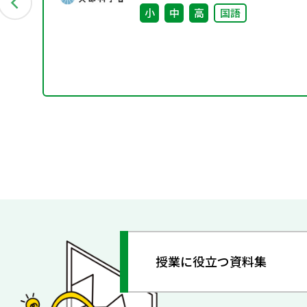
小
中
高
国語
授業に役立つ資料集