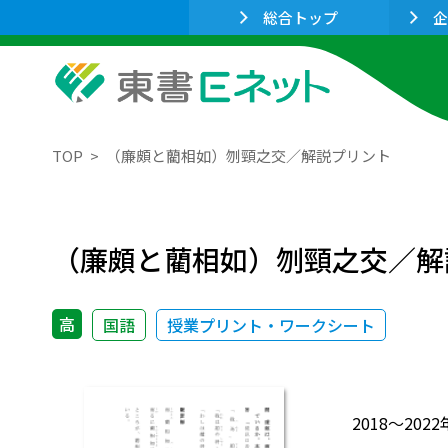
総合トップ
企
TOP
（廉頗と藺相如）刎頸之交／解説プリント
（廉頗と藺相如）刎頸之交／解
高
国語
授業プリント・ワークシート
2018～2