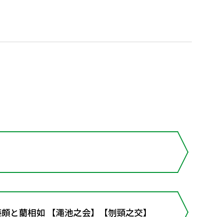
う廉頗と藺相如 【澠池之会】【刎頸之交】