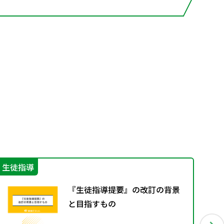
生徒指導
機
『生徒指導提要』の改訂の背景
と目指すもの