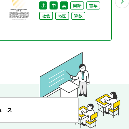
小
中
高
国語
書写
社会
地図
算数
ュース