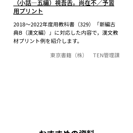
（小話―五編）視吾舌。尚在不／予習
用プリント
2018～2022年度用教科書（329）「新編古
典B（漢文編）」に対応した内容で，漢文教
材プリント例を紹介します。
東京書籍（株） TEN管理課