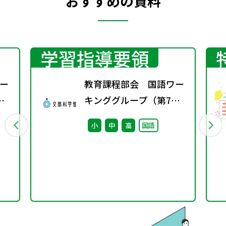
おすすめの資料
学習指導要領
ー
教育課程部会 国語ワー
キンググループ（第7
回） 配付資料
小
中
高
国語