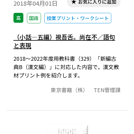
お気に入りに追加
2018年04月01日
高
国語
授業プリント・ワークシート
（小話―五編）視吾舌。尚在不／語句
と表現
2018～2022年度用教科書（329）「新編古
典B（漢文編）」に対応した内容で，漢文教
材プリント例を紹介します。
東京書籍（株） TEN管理課