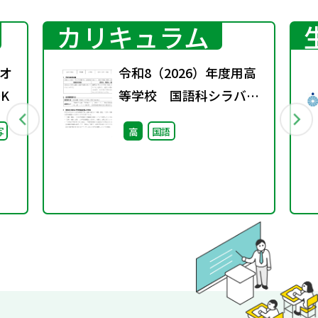
カリキュラム
オ
令和8（2026）年度用高
K
等学校 国語科シラバス
案・ルーブリック
写
高
国語