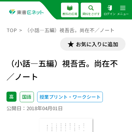
教科の広場
資料をさがす
ログイン
メニュー
TOP
（小話―五編）視吾舌。尚在不／ノート
お気に入りに追加
（小話―五編）視吾舌。尚在不
／ノート
高
国語
授業プリント・ワークシート
公開日：
2018年04月01日