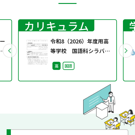
カリキュラム
ー
令和8（2026）年度用高
等学校 国語科シラバス
案・ルーブリック
高
国語