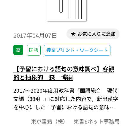
お気に入りに追加
2017年04月07日
高
国語
授業プリント・ワークシート
【予習における語句の意味調べ】客観
的と抽象的 森 博嗣
2017～2020年度用教科書「国語総合 現代
文編（334）」に対応した内容で，新出漢字
を中心にした「予習における語句の意味調
べ」を紹介します。B5判横サイズで，奇数
東京書籍（株） 東書Eネット事務局
ページが問題，偶数ページが解答例の構成
になっています。教材プリントとしてご利用