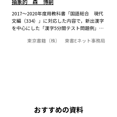
抽象的 森 博嗣
2017～2020年度用教科書「国語総合 現代
文編（334）」に対応した内容で，新出漢字
を中心にした「漢字5分間テスト問題例」を
紹介します。B5判横サイズで，奇数ページ
東京書籍（株） 東書Eネット事務局
が問題，偶数ページが解答の構成になって
います。教材プリントとしてご利用くださ
い。
おすすめの資料