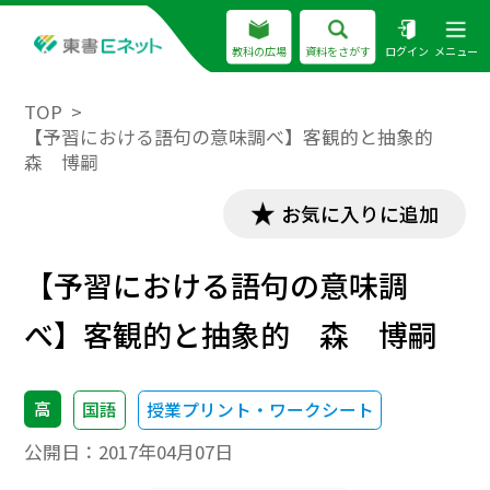
教科の広場
資料をさがす
ログイン
メニュー
TOP
【予習における語句の意味調べ】客観的と抽象的
森 博嗣
お気に入りに追加
【予習における語句の意味調
べ】客観的と抽象的 森 博嗣
高
国語
授業プリント・ワークシート
公開日：
2017年04月07日