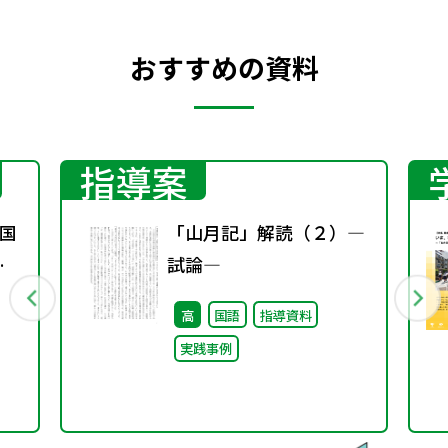
おすすめの資料
指導案
国
「山月記」解読（２）―
春
試論―
高
国語
指導資料
実践事例