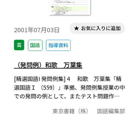
お気に入りに追加
2001年07月03日
高
国語
指導資料
（発問例）和歌 万葉集
[精選国語I 発問例集]４ 和歌 万葉集「精
選国語Ｉ （559）」準拠、発問例集授業の中
での発問の例として、またテスト問題作成
されるときの問題の例としてご利用くださ
東京書籍（株） 国語編集部
い｡「テキストダウンロード用」で、テキス
トデータだけを取り出すことができますの
で、教材作成のために、自由に加工編集して