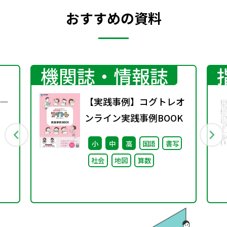
おすすめの資料
機関誌・情報誌
―
【実践事例】コグトレオ
ンライン実践事例BOOK
小
中
高
国語
書写
社会
地図
算数