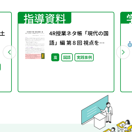
指導資料
土
4R授業ネタ帳「現代の国
語」編 第８回 視点を変
え、発想を豊かにするト
高
国語
実践事例
レーニング（１）