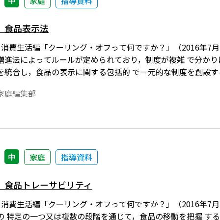
中
家庭
指導資料
］食品表示法
）消費生活編「クーリング・オフって何ですか？」（2016年7
 康増進法によってルールが定められており，制度が複雑 で分か
統合し，食品の表示に関する包括的 で一元的な制度を創設するも
。
家庭編集部
中
家庭
指導資料
］食品トレーサビリティ
）消費生活編「クーリング・オフって何ですか？」（2016年7
の 特定の一つ又は複数の段階を通じて，食品の移動を把握 す