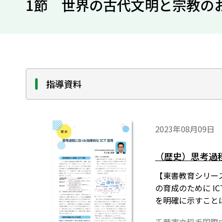
1節 世界の古代文明と宗教の
指導資料
2023年08月09日
（歴史）思考過程
【東書教育シリー
の育成のために I
を明確に示すこと
か示すこととする