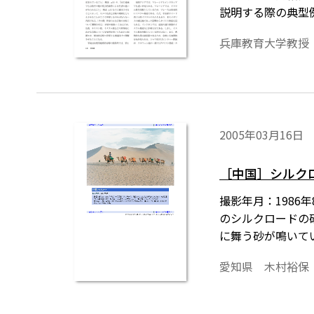
説明する際の典型
に指導するのかを
兵庫教育大学教授
2005年03月16日
［中国］シルク
撮影年月：198
のシルクロードの
に舞う砂が鳴いて
愛知県 木村裕保