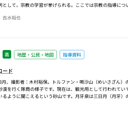
例として，宗教の学習が挙げられる。ここでは宗教の指導につ
述べたい。
 吉水裕也
高
地歴・公民・地図
指導資料
ロード
6年8月、撮影者：木村裕保。トルファン・鳴沙山（めいさざん
砂漠を行く隊商の様子です。現在は、観光用として行われてい
いるように聞こえるという砂山です。月牙泉は三日月（月牙）