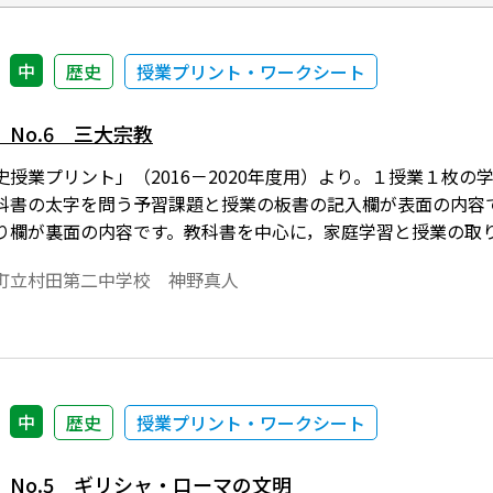
中
歴史
授業プリント・ワークシート
No.6 三大宗教
史授業プリント」（2016－2020年度用）より。１授業１枚
科書の太字を問う予習課題と授業の板書の記入欄が表面の内容
り欄が裏面の内容です。教科書を中心に，家庭学習と授業の取
なっています。
町立村田第二中学校 神野真人
中
歴史
授業プリント・ワークシート
No.5 ギリシャ・ローマの文明