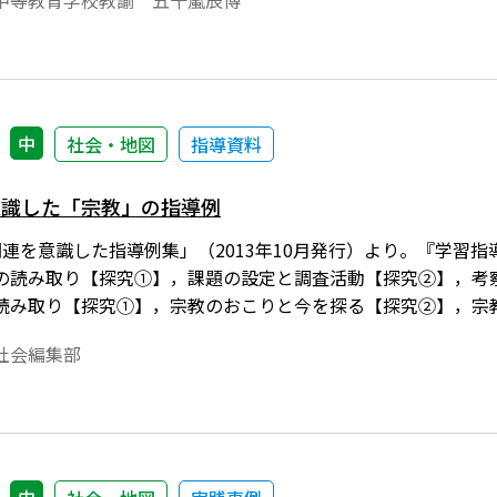
中等教育学校教諭 五十嵐辰博
中
社会・地図
指導資料
意識した「宗教」の指導例
関連を意識した指導例集」（2013年10月発行）より。『学習
の読み取り【探究①】，課題の設定と調査活動【探究②】，考
読み取り【探究①】，宗教のおこりと今を探る【探究②】，宗
社会編集部