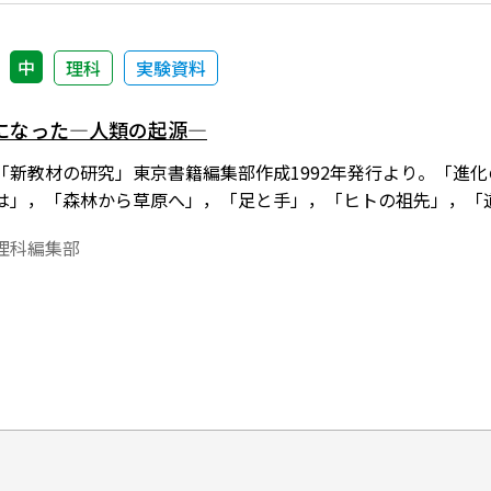
中
理科
実験資料
になった―人類の起源―
「新教材の研究」東京書籍編集部作成1992年発行より。「進
は」，「森林から草原へ」，「足と手」，「ヒトの祖先」，「
理科編集部