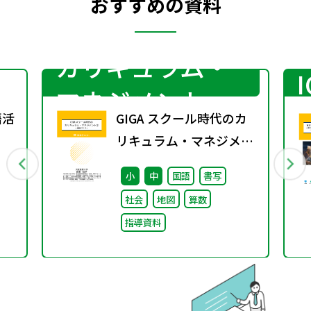
おすすめの資料
カリキュラム・
マネジメント
語活
GIGA スクール時代のカ
リキュラム・マネジメン
ト②〜組織づくり～
小
中
国語
書写
社会
地図
算数
指導資料