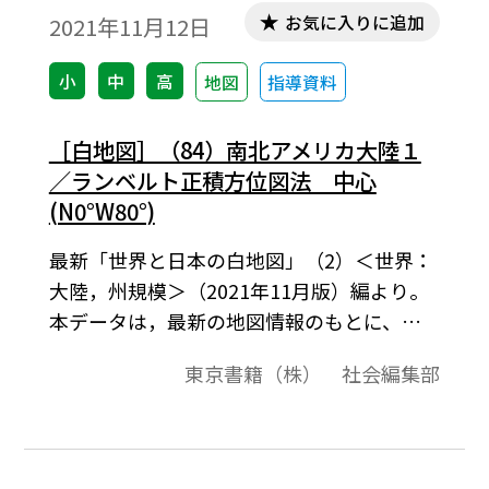
お気に入りに追加
2021年11月12日
小
中
高
地図
指導資料
［白地図］（84）南北アメリカ大陸１
／ランベルト正積方位図法 中心
(N0°W80°)
最新「世界と日本の白地図」（2）＜世界：
大陸，州規模＞（2021年11月版）編より。
本データは，最新の地図情報のもとに、高
画質・高品質で作成しています。教材プリン
東京書籍（株） 社会編集部
ト作成やワークシート作成などで，自由に
加工・編集してご利用いただけます。