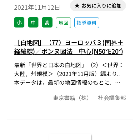
お気に入りに追加
2021年11月12日
小
中
高
地図
指導資料
［白地図］（77）ヨーロッパ３(国界＋
経緯線)／ボンヌ図法 中心(N50°E20°)
最新「世界と日本の白地図」（2）＜世界：
大陸，州規模＞（2021年11月版）編より。
本データは，最新の地図情報のもとに、高
画質・高品質で作成しています。教材プリン
東京書籍（株） 社会編集部
ト作成やワークシート作成などで，自由に
加工・編集してご利用いただけます。