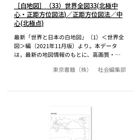
［白地図］（33）世界全図33(北極中
心・正距方位図法)／正距方位図法／中
心(北極点)
最新「世界と日本の白地図」（1）＜世界全
図＞編（2021年11月版）より。本データ
は，最新の地図情報のもとに、高画質・高
品質で作成しています。教材プリント作成や
東京書籍（株） 社会編集部
ワークシート作成などで，自由に加工・編
集してご利用いただけます。