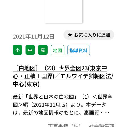
お気に入りに追加
2021年11月12日
小
中
高
地図
指導資料
［白地図］（23）世界全図23(東京中
心・正積＋国界)／モルワイデ斜軸図法/
中心(東京)
最新「世界と日本の白地図」（1）＜世界全
図＞編（2021年11月版）より。本データ
は，最新の地図情報のもとに、高画質・高
品質で作成しています。教材プリント作成や
東京書籍（株） 社会編集部