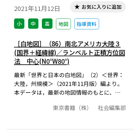
お気に入りに追加
2021年11月12日
小
中
高
地図
指導資料
［白地図］（86）南北アメリカ大陸３
(国界＋経緯線)／ランベルト正積方位図
法 中心(N0°W80°)
最新「世界と日本の白地図」（2）＜世界：
大陸，州規模＞（2021年11月版）編より。
本データは，最新の地図情報のもとに、高
画質・高品質で作成しています。教材プリン
東京書籍（株） 社会編集部
ト作成やワークシート作成などで，自由に
加工・編集してご利用いただけます。