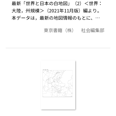
最新「世界と日本の白地図」（2）＜世界：
大陸，州規模＞（2021年11月版）編より。
本データは，最新の地図情報のもとに、高
画質・高品質で作成しています。教材プリン
東京書籍（株） 社会編集部
ト作成やワークシート作成などで，自由に
加工・編集してご利用いただけます。