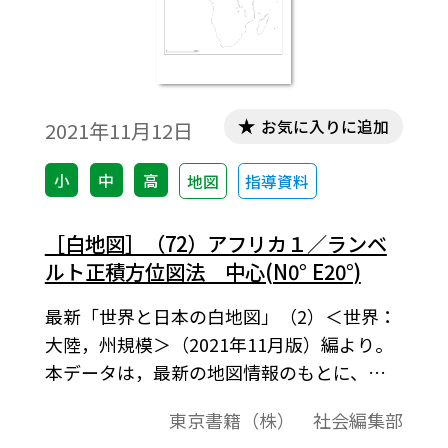
お気に入りに追加
2021年11月12日
小
中
高
地図
指導資料
［白地図］（72）アフリカ１／ランベ
ルト正積方位図法 中心(N0° E20°)
最新「世界と日本の白地図」（2）＜世界：
大陸，州規模＞（2021年11月版）編より。
本データは，最新の地図情報のもとに、高
画質・高品質で作成しています。教材プリン
東京書籍（株） 社会編集部
ト作成やワークシート作成などで，自由に