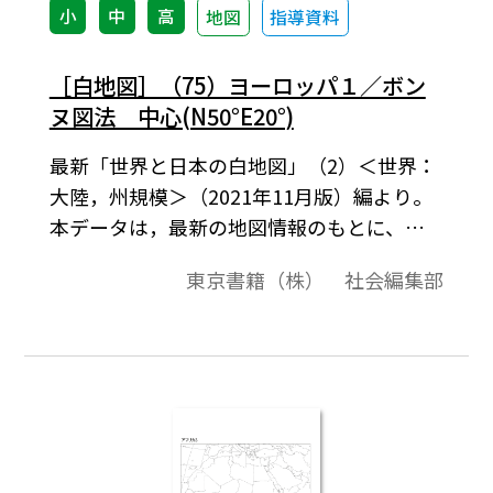
小
中
高
地図
指導資料
［白地図］（75）ヨーロッパ１／ボン
ヌ図法 中心(N50°E20°)
最新「世界と日本の白地図」（2）＜世界：
大陸，州規模＞（2021年11月版）編より。
本データは，最新の地図情報のもとに、高
画質・高品質で作成しています。教材プリン
東京書籍（株） 社会編集部
ト作成やワークシート作成などで，自由に
加工・編集してご利用いただけます。