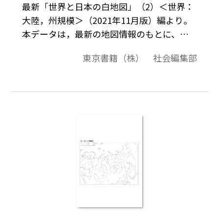
最新「世界と日本の白地図」（2）＜世界：
大陸，州規模＞（2021年11月版）編より。
本データは，最新の地図情報のもとに、高
画質・高品質で作成しています。教材プリン
東京書籍（株） 社会編集部
ト作成やワークシート作成などで，自由に
加工・編集してご利用いただけます。