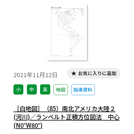
お気に入りに追加
2021年11月12日
小
中
高
地図
指導資料
［白地図］（85）南北アメリカ大陸２
(河川)／ランベルト正積方位図法 中心
(N0°W80°)