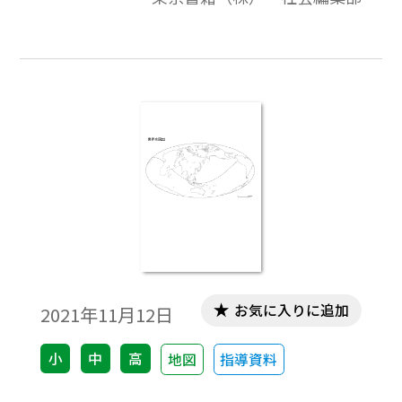
ワークシート作成などで，自由に加工・編
集してご利用いただけます。
お気に入りに追加
2021年11月12日
小
中
高
地図
指導資料