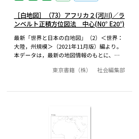
［白地図］（73）アフリカ２(河川)／ラ
ンベルト正積方位図法 中心(N0° E20°)
最新「世界と日本の白地図」（2）＜世界：
大陸，州規模＞（2021年11月版）編より。
本データは，最新の地図情報のもとに、高
画質・高品質で作成しています。教材プリン
東京書籍（株） 社会編集部
ト作成やワークシート作成などで，自由に
加工・編集してご利用いただけます。