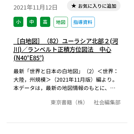
お気に入りに追加
2021年11月12日
小
中
高
地図
指導資料
［白地図］（82）ユーラシア北部２(河
川)／ランベルト正積方位図法 中心
(N40°E85°)
最新「世界と日本の白地図」（2）＜世界：
大陸，州規模＞（2021年11月版）編より。
本データは，最新の地図情報のもとに、高
画質・高品質で作成しています。教材プリン
東京書籍（株） 社会編集部
ト作成やワークシート作成などで，自由に
加工・編集してご利用いただけます。