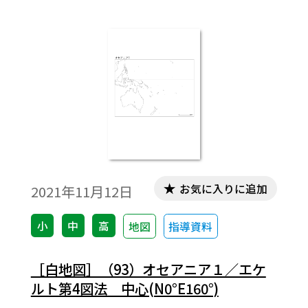
お気に入りに追加
2021年11月12日
小
中
高
地図
指導資料
［白地図］（93）オセアニア１／エケ
ルト第4図法 中心(N0°E160°)