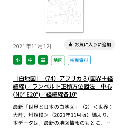
お気に入りに追加
2021年11月12日
小
中
高
地図
指導資料
［白地図］（74）アフリカ３(国界＋経
緯線)／ランベルト正積方位図法 中心
(N0° E20°)／経緯線各10°
最新「世界と日本の白地図」（2）＜世界：
大陸，州規模＞（2021年11月版）編より。
本データは，最新の地図情報のもとに、高