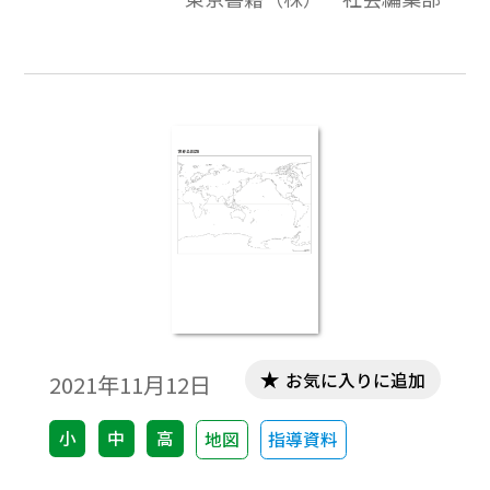
ワークシート作成などで，自由に加工・編
集してご利用いただけます。
お気に入りに追加
2021年11月12日
小
中
高
地図
指導資料