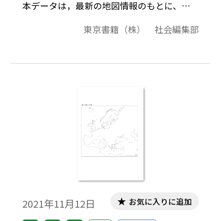
本データは，最新の地図情報のもとに、高
画質・高品質で作成しています。教材プリン
東京書籍（株） 社会編集部
ト作成やワークシート作成などで，自由に
加工・編集してご利用いただけます。
お気に入りに追加
2021年11月12日