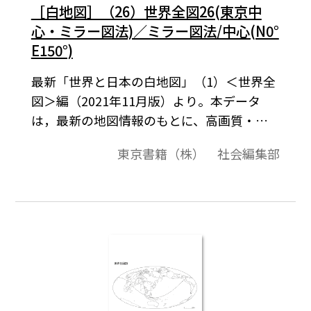
［白地図］（26）世界全図26(東京中
心・ミラー図法)／ミラー図法/中心(N0°
E150°)
最新「世界と日本の白地図」（1）＜世界全
図＞編（2021年11月版）より。本データ
は，最新の地図情報のもとに、高画質・高
品質で作成しています。教材プリント作成や
東京書籍（株） 社会編集部
ワークシート作成などで，自由に加工・編
集してご利用いただけます。