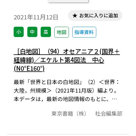
お気に入りに追加
2021年11月12日
小
中
高
地図
指導資料
［白地図］（94）オセアニア２(国界＋
経緯線)／エケルト第4図法 中心
(N0°E160°)
最新「世界と日本の白地図」（2）＜世界：
大陸，州規模＞（2021年11月版）編より。
本データは，最新の地図情報のもとに、高
画質・高品質で作成しています。教材プリン
東京書籍（株） 社会編集部
ト作成やワークシート作成などで，自由に
加工・編集してご利用いただけます。