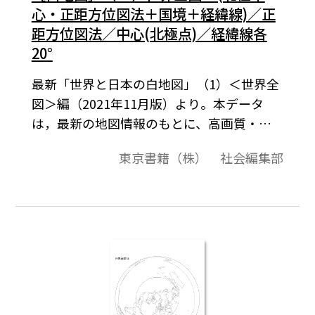
心・正距方位図法＋国境＋経緯線)／正
距方位図法／中心(北極点)／経緯線各
20°
最新「世界と日本の白地図」（1）＜世界全
図＞編（2021年11月版）より。本データ
は，最新の地図情報のもとに、高画質・高
品質で作成しています。教材プリント作成や
東京書籍（株） 社会編集部
ワークシート作成などで，自由に加工・編
集してご利用いただけます。