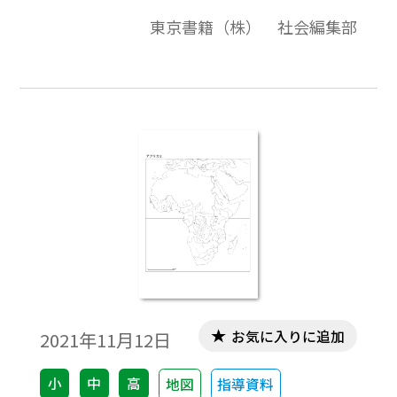
画質・高品質で作成しています。教材プリン
東京書籍（株） 社会編集部
ト作成やワークシート作成などで，自由に
加工・編集してご利用いただけます。
お気に入りに追加
2021年11月12日
小
中
高
地図
指導資料