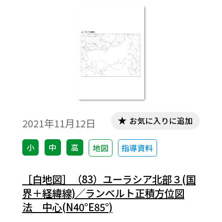
お気に入りに追加
2021年11月12日
小
中
高
地図
指導資料
［白地図］（83）ユーラシア北部３(国
界＋経緯線)／ランベルト正積方位図
法 中心(N40°E85°)