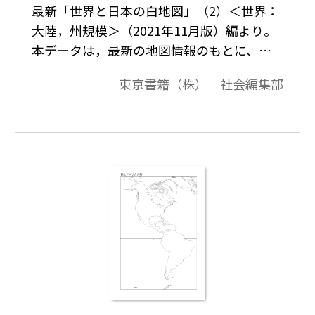
最新「世界と日本の白地図」（2）＜世界：
大陸，州規模＞（2021年11月版）編より。
本データは，最新の地図情報のもとに、高
画質・高品質で作成しています。教材プリン
東京書籍（株） 社会編集部
ト作成やワークシート作成などで，自由に
加工・編集してご利用いただけます。