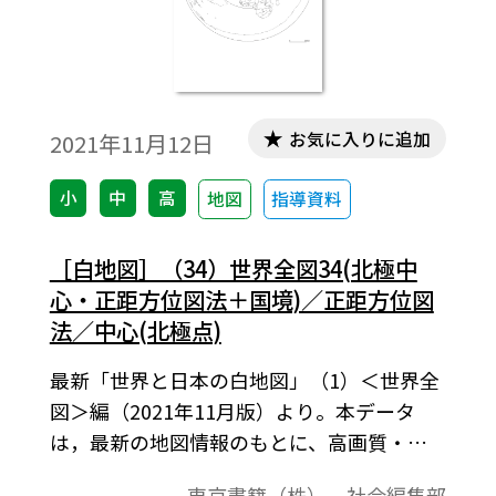
お気に入りに追加
2021年11月12日
小
中
高
地図
指導資料
［白地図］（34）世界全図34(北極中
心・正距方位図法＋国境)／正距方位図
法／中心(北極点)
最新「世界と日本の白地図」（1）＜世界全
図＞編（2021年11月版）より。本データ
は，最新の地図情報のもとに、高画質・高
品質で作成しています。教材プリント作成や
東京書籍（株） 社会編集部