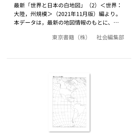
最新「世界と日本の白地図」（2）＜世界：
大陸，州規模＞（2021年11月版）編より。
本データは，最新の地図情報のもとに、高
画質・高品質で作成しています。教材プリン
東京書籍（株） 社会編集部
ト作成やワークシート作成などで，自由に
加工・編集してご利用いただけます。