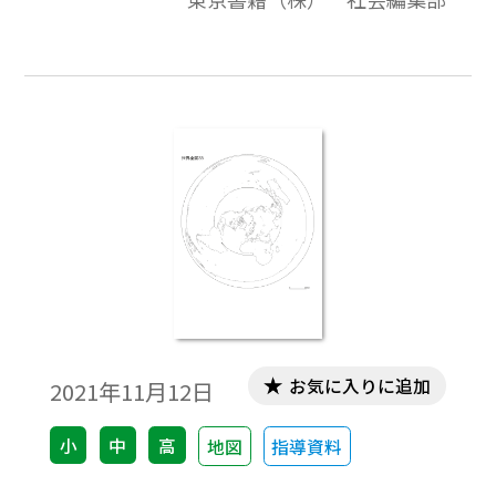
ワークシート作成などで，自由に加工・編
集してご利用いただけます。
お気に入りに追加
2021年11月12日
小
中
高
地図
指導資料