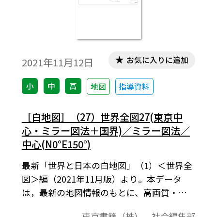
お気に入りに追加
2021年11月12日
小
中
高
地図
指導資料
［白地図］（27）世界全図27(東京中
心・ミラー図法＋国界)／ミラー図法／
中心(N0°E150°)
最新「世界と日本の白地図」（1）＜世界全
図＞編（2021年11月版）より。本データ
は，最新の地図情報のもとに、高画質・高
品質で作成しています。教材プリント作成や
東京書籍（株） 社会編集部