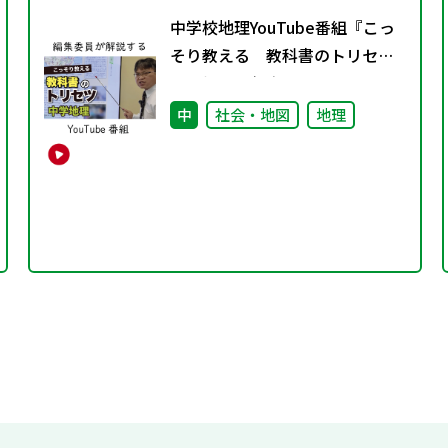
中学校地理YouTube番組『こっ
そり教える 教科書のトリセ
ツ』好評配信中！
中
社会・地図
地理