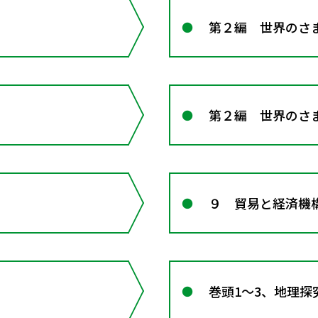
第２編 世界のさ
第２編 世界のさ
９ 貿易と経済機
巻頭1～3、地理探