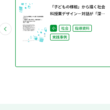
町
「子どもの様相」から描く社会
科授業デザイン－対話が「深い
学び」の扉を開く－
小
社会
指導資料
実践事例