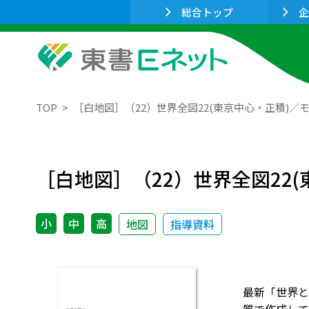
総合トップ
企
TOP
［白地図］（22）世界全図22(東京中心・正積)／
［白地図］（22）世界全図22(
小
中
高
地図
指導資料
最新「世界と