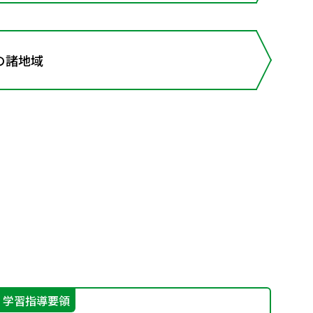
の諸地域
学習指導要領
学