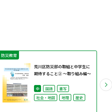
防災教育
学
荒川区防災部の取組と中学生に
期待すること② ～取り組み編～
中
国語
書写
社会・地図
地理
歴史