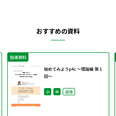
おすすめの資料
指導資料
始めてみようp4c ～理論編 第１
回～
小
中
道徳