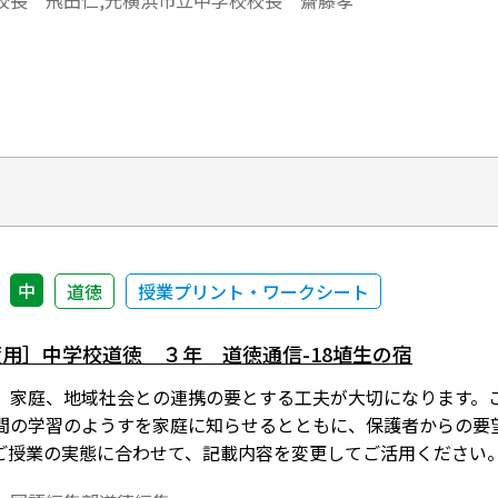
校長 飛田仁,元横浜市立中学校校長 齋藤孝
中
道徳
授業プリント・ワークシート
年度用］中学校道徳 ３年 道徳通信-18埴生の宿
、家庭、地域社会との連携の要とする工夫が大切になります。
間の学習のようすを家庭に知らせるとともに、保護者からの要
ご授業の実態に合わせて、記載内容を変更してご活用ください