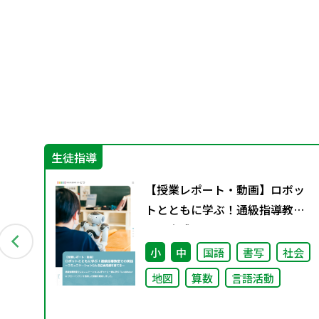
生徒指導
創る
【授業レポート・動画】ロボッ
応
トとともに学ぶ！通級指導教室
「共
での実践～コミュニケーション
会
力と自己肯定感を育てる～
小
中
国語
書写
社会
地図
算数
言語活動