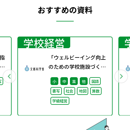
おすすめの資料
学校経営
指
「ウェルビーイング向上
り
のための学校施設づくり
会
のアイディア集」の公表
写
小
中
高
他
国語
し
について
書写
社会
地図
算数
学級経営