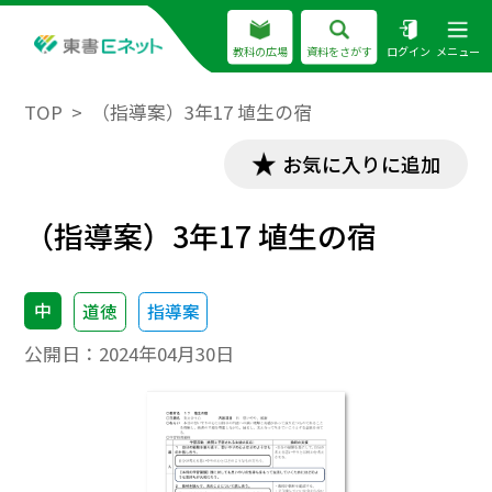
教科の広場
資料をさがす
ログイン
メニュー
TOP
（指導案）3年17 埴生の宿
お気に入りに追加
（指導案）3年17 埴生の宿
中
道徳
指導案
公開日：
2024年04月30日