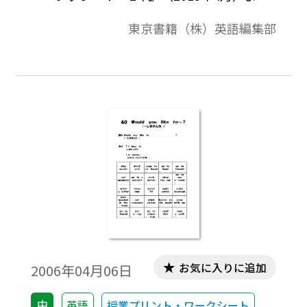
り。英語を何度も音読して，書く練習をす
東京書籍（株）英語編集部
るトレーニングシートです。トレーニング
は，基礎・基本を身につけるために段階を
踏んで反復練習を行います。左側の最初にあ
る「基本文と解説」の基本文には，チャン
クごとに日本語訳を示しています。その際，
生徒がつまずきやすい主語と動詞について
は，最新の言語学研究（主語・動詞ワンセ
ット論）に従い，「わたしは・好む」のよ
うに中黒点（・）を使って示しています。
お気に入りに追加
2006年04月06日
中
英語
授業プリント・ワークシート