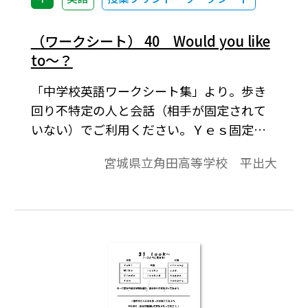
（ワークシート） 40 Would you like
to～？
「中学校英語ワークシート集」より。歩き
回り不特定の人と会話（相手が固定されて
いない）でご利用ください。Ｙｅｓ固定ビ
ンゴ…ジャンケンの勝者は敗者（以下勝者
宮城県立角田高等学校 平出大
と敗者で表す。）に質問をし，相手がＹｅｓ
かＮｏで答える。ただし，始める前に各四
角枠内の左下の小さな四角枠に，Ｙｅｓで
答えるものにチェックを入れさせ，そこを
聞かれた場合は必ずＹｅｓで答える約束に
しておく。チェックの数は枠の数の半分く
らいが適当なので，２５個の枠の場合は１
２個位に設定しておくとよい。相手がＹｅ