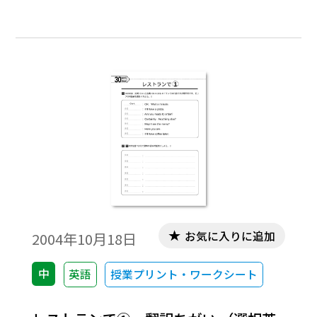
あう。たとえば主語だけ合っていれば１ヶ
所なので「One！」と相手に伝える。３箇所
全部あたっていれば「Bingo!」。下の表は
メモ用に使うと便利。
お気に入りに追加
2004年10月18日
中
英語
授業プリント・ワークシート