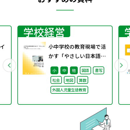
学校経営
イ
小中学校の教育現場で活
かす「やさしい日本語」
② ～「（学校内での）子
小
中
他
国語
書写
どもたちへのやさしい日
社会
地図
算数
本語」～
外国人児童生徒教育