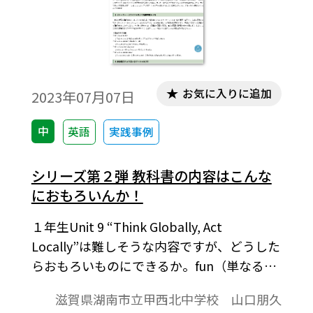
お気に入りに追加
2023年07月07日
中
英語
実践事例
シリーズ第２弾 教科書の内容はこんな
におもろいんか！
１年生Unit 9 “Think Globally, Act
Locally”は難しそうな内容ですが、どうした
らおもろいものにできるか。fun（単なる楽
しさ）でなく、interesting（興味あるおも
滋賀県湖南市立甲西北中学校 山口朋久
しろさ）への実践例を紹介します。