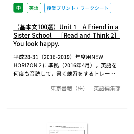
中
英語
授業プリント・ワークシート
（基本文100選）Unit 1 A Friend in a
Sister School ［Read and Think 2］
You look happy.
平成28-31（2016-2019）年度用NEW
HORIZON 2 に準拠（2016年4月）。英語を
何度も音読して，書く練習をするトレーニ
ングシートです。トレーニングは，基礎・基
東京書籍（株） 英語編集部
本を身につけるために段階を踏んで反復練
習を行います。各ワークシートの冒頭にある
「基本文と解説」（二重線枠囲み内）の基
本文には，チャンクごとに日本語訳を示し
ています。その際，生徒がつまずきやすい主
語と動詞については，言語学研究（主語・