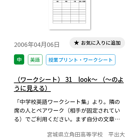
ｓで答えたものには大きく○を付けさせビ
ンゴを作らせる。ポイントに関してはビン
ゴができなくても○１つで１ポイント，ビ
ンゴ１つにつき２ポイントなどするとほと
んどの生徒がポイントをゲットできる。
お気に入りに追加
2006年04月06日
中
英語
授業プリント・ワークシート
（ワークシート） 31 look～ （～のよ
うに見える）
「中学校英語ワークシート集」より。隣の
席の人とペアワーク（相手が固定されてい
る）でご利用ください。まず自分の文章を
上の各群から１つずつ選び完成させる。次
宮城県立角田高等学校 平出大
に相手がどんな英文を書いたのかを推測し